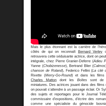
Mais le plus étonnant est la carrière de l'hér
côtés de qui on reconnaît
Bernard Verley
retrouvera cette séduisante actrice, dont on peut 
intégrale, chez Pierre Granier-Deferre (
Adieu P
Yanne (
Chobizenesse
), Bertrand Blier (
Calmos
chanson de Roland
), Federico Fellini (
La cité
Rivette (
Merry-Go-Round
) et dans les films 
Charles Matton
dont les
Boîtes
sont de m
miniatures. Des actrices jouant dans des films
on pouvait s'attendre à un passage éclair. Or Syl
des sujets et reportages pour le Journal Tél
commissaire d'expositions, d'écrire des roman
comme une spécialiste du génocide bosniaq