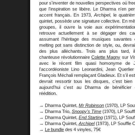
pour s'inventer de nouvelles perspectives où free 
que l'inspiration se libère. Le Dharma n'en pe
accent français. En 1973,
Archipel
, le quatriè
quintet, possède une signature collective. En 
groupes, il ouvre la voie aux expérimentati
retrouve actuellement à se dégager des ca
assumant l'héritage des musiques savantes 
melting pot sans distinction de style, ou, devrai
des plus alléchants. Trois ans plus tard, 
chanteuse révolutionnaire
Colette Magny
sur
Vi
avec le récent film quasi homonyme de 
l'accordéoniste Lino Leonardini, Jean Querlier
François Méchali remplaçant Gladieux. Et s'il es
devrait ressortir tous les disques, c'est bie
aujourd'hui c'est au Dharma de bénéficier
réédition.
→ Dharma Quintet,
Mr Robinson
(1970), LP Souf
→ Dharma Trio,
Snoopy's Time
(1970), LP Souff
→ Dharma Quintet,
End Starting
(1971), LP Souff
→ Dharma Quintet,
Archipel
(1973), LP Souffle C
→
Le bundle
des 4 vinyles, 75€