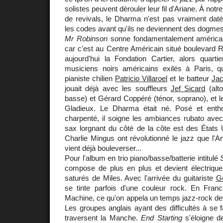
solistes peuvent dérouler leur fil d'Ariane. À not
de revivals, le Dharma n'est pas vraiment daté 
les codes avant qu'ils ne deviennent des dogmes
Mr Robinson
sonne fondamentalement américain
car c'est au Centre Américain situé boulevard R
aujourd'hui la Fondation Cartier, alors quarti
musiciens noirs américains exilés à Paris, q
pianiste chilien
Patricio Villaroel
et le batteur
Ja
jouait déjà avec les souffleurs
Jef Sicard
(alto
basse) et Gérard Coppéré (ténor, soprano), et l
Gladieux. Le Dharma était né. Posé et entho
charpenté, il soigne les ambiances rubato avec 
sax lorgnant du côté de la côte est des États 
Charlie Mingus ont révolutionné le jazz que l'
vient déjà bouleverser...
Pour l'album en trio piano/basse/batterie intitulé
compose de plus en plus et devient électrique 
saturés de Miles. Avec l'arrivée du guitariste
G
se tinte parfois d'une couleur rock. En Franc
Machine, ce qu'on appela un temps jazz-rock devi
Les groupes anglais ayant des difficultés à se 
traversent la Manche.
End Starting
s'éloigne d