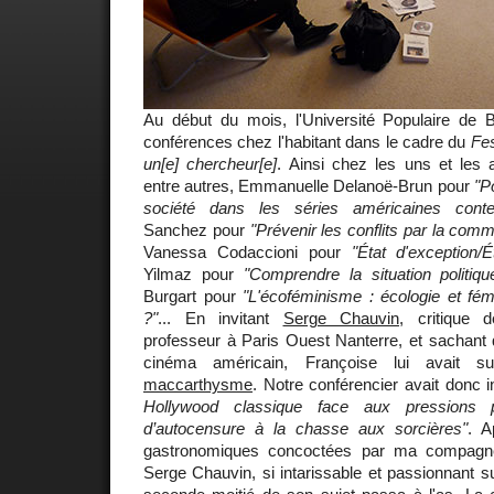
Au début du mois, l'Université Populaire de B
conférences chez l'habitant dans le cadre du
Fes
un[e] chercheur[e]
. Ainsi chez les uns et les 
entre autres, Emmanuelle Delanoë-Brun pour
"Po
société dans les séries américaines conte
Sanchez pour
"Prévenir les conflits par la comm
Vanessa Codaccioni pour
"État d'exception/É
Yilmaz pour
"Comprendre la situation politiq
Burgart pour
"L'écoféminisme : écologie et f
?"
... En invitant
Serge Chauvin
, critique 
professeur à Paris Ouest Nanterre, et sachant qu
cinéma américain, Françoise lui avait s
maccarthysme
. Notre conférencier avait donc i
Hollywood classique face aux pressions 
d’autocensure à la chasse aux sorcières"
. A
gastronomiques concoctées par ma compagn
Serge Chauvin, si intarissable et passionnant s