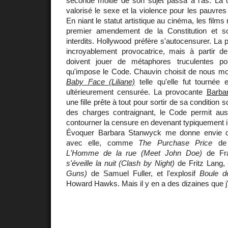
seconde moitié de son sujet passa à l'as. La 
valorisé le sexe et la violence pour les pauvres q
En niant le statut artistique au cinéma, les film
premier amendement de la Constitution et so
interdits. Hollywood préfère s'autocensurer. La
incroyablement provocatrice, mais à partir d
doivent jouer de métaphores truculentes po
qu'impose le Code. Chauvin choisit de nous m
Baby Face (Liliane)
telle qu'elle fut tournée
ultérieurement censurée. La provocante
Barba
une fille prête à tout pour sortir de sa condition 
des charges contraignant, le Code permit au
contourner la censure en devenant typiquement in
Évoquer Barbara Stanwyck me donne envie de
avec elle, comme
The Purchase Price
de 
L'Homme de la rue (Meet John Doe)
de Fr
s'éveille la nuit (Clash by Night)
de Fritz Lang,
Guns)
de Samuel Fuller, et l'explosif
Boule de
Howard Hawks. Mais il y en a des dizaines que j'