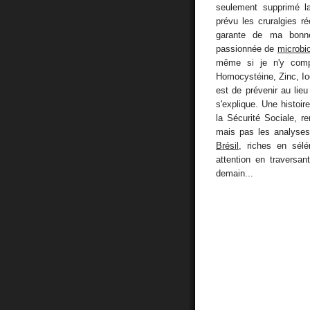
seulement supprimé la
prévu les cruralgies r
garante de ma bonne
passionnée de
microbi
même si je n'y comp
Homocystéine, Zinc, Iod
est de prévenir au lie
s'explique. Une histoir
la Sécurité Sociale, 
mais pas les analyses 
Brésil
, riches en sél
attention en traversa
demain...