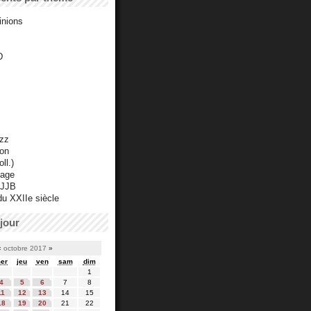
inions
D
azz
ton
ll.)
mage
 JJB
du XXIIe siècle
jour
«
octobre 2017
»
er
jeu
ven
sam
dim
1
4
5
6
7
8
11
12
13
14
15
18
19
20
21
22