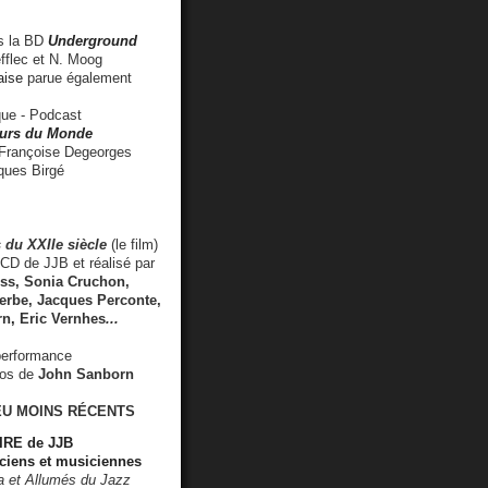
 la BD
Underground
fflec et N. Moog
aise
parue également
e - Podcast
rs du Monde
rançoise Degeorges
ues Birgé
 du XXIIe siècle
(le film)
CD de JJB et réalisé par
s, Sonia Cruchon,
rbe, Jacques Perconte,
rn
,
Eric Vernhes
...
performance
éos de
John Sanborn
EU MOINS RÉCENTS
RE de JJB
ciens et musiciennes
ra et Allumés du Jazz