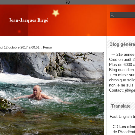
70
Jean-Jacques Birgé
Blog général
udi 12 octobre 2017 à 00:51
::
Perso
--- 21e année 
Créé en août 2
Plus de 6000 ar
Blog quotidien f
+ en miroir su
chronique solida
non je ne suis 
Contact:
jjbirg
Translate
Fast English tr
CD
Les dém
de l'Académi