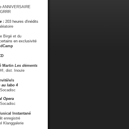
me ANNIVERSAIRE
s GRRR
e :
203 heures d'inédits
léatoire
e Birgé et du
ertains en exclusivité
ndCamp
CD
é
Martin
Les déments
 dist. Inouïe
nvité/e/s
 au labo 4
 Socadisc
l Opera
 Socadisc
sical Instantané
dit enregistré
el Klanggalerie