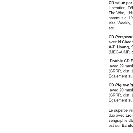
CD
salué par 
Libération, Té
The Wire, L'H
natomusic, L'a
Vital Weekly,
etc.
CD
Perspecti
avec
N.Chedm
A-T. Hoang, 
(MEG-AIMP, d
Double CD
P
avec 29 music
(GRRR, dist. L
Également su
CD
Pique-niq
avec 20 musi
(GRRR, dist. 
Également su
Le superbe vi
duo avec
Lion
sérigraphie d'
E
est sur
Band