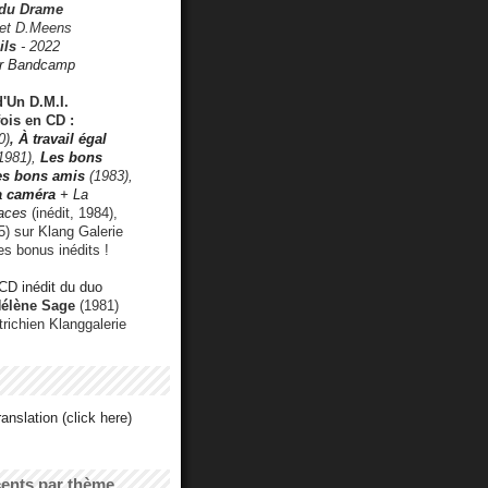
 du Drame
 et D.Meens
ils
- 2022
r Bandcamp
d'Un D.M.I.
fois en CD :
0)
,
À travail égal
1981),
Les bons
les bons amis
(1983),
a caméra
+ La
faces
(inédit, 1984),
) sur Klang Galerie
es bonus inédits !
CD inédit du duo
Hélène Sage
(1981)
utrichien Klanggalerie
anslation (click here)
cents par thème