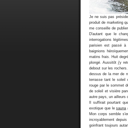
Je ne suis pas préside
produit de marketing 
me conseille de publie
D'autant que le cha
interrogations légitim
parisien est passé à
baignions héroïquemen
matins frais. Huit degré
plongé. Aussitôt j'y r
debout sur les rochers.
dessus de la mer de nu
terrasse tant le soleil 
rouge par le sommet du
de soleil et visière p
autre pays, un ailleurs
Il suffirait pourtant q
exotique que le
sauna
a
Mon corps semble s'en
incroyablement depuis
goinfrant toujours auta