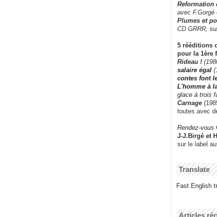
Reformation
avec F.Gorgé
Plumes et po
CD GRRR,
su
5 rééditions 
pour la 1ère 
Rideau !
(198
salaire égal
(
contes font 
L'homme à l
glace à trois 
Carnage
(1985
toutes avec d
Rendez-vous
J-J.Birgé et 
sur le label a
Translate
Fast English tr
Articles ré