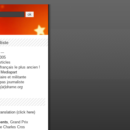
iste
---
005
ticles
rançais le plus ancien !
r Mediapart
ire et militante
pas journaliste
e(at)drame.org
anslation (click here)
ents
, Grand Prix
e Charles Cros