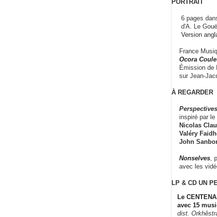
PORTRAIT
6 pages dans
d'A. Le Gouë
Version angl
France Musiqu
Ocora Couleu
Émission de F
sur Jean-Jacq
À REGARDER
Perspectives
inspiré par le 
Nicolas Claus
Valéry Faidhe
John Sanbo
Nonselves
, 
avec les vid
LP & CD
UN P
Le CENTENAI
avec 15 musi
dist. Orkhêst