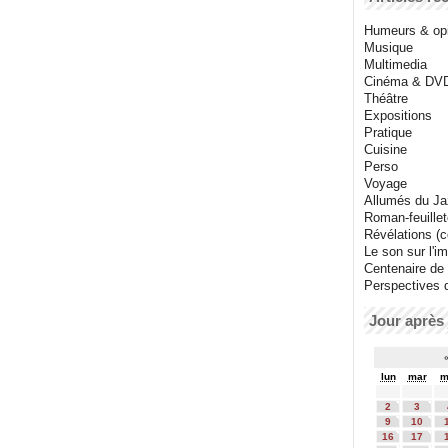
Humeurs & op
Musique
Multimedia
Cinéma & DV
Théâtre
Expositions
Pratique
Cuisine
Perso
Voyage
Allumés du J
Roman-feuille
Révélations (co
Le son sur l'i
Centenaire de
Perspectives 
Jour après 
lun
mar
m
2
3
9
10
16
17