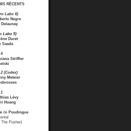
MS RÉCENTS
ro Labo 6)
berto Negro
 Delaunay
ro Labo 5)
lène Duret
e Saada
 4
iana Striffler
elski
2 (Codex)
nny Meteier
esbrosses
 1
thias Lévy
ri Hoang
ve
de
Poudingue
ental
. The Pusher)