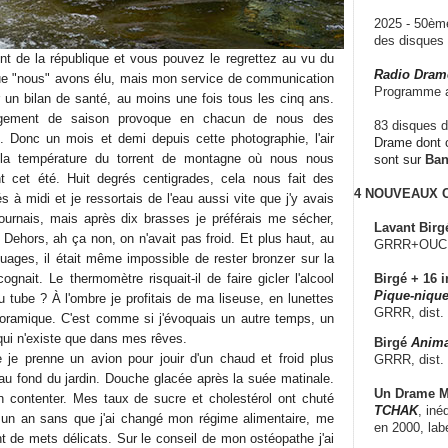
2025 - 50è
des disque
nt de la république et vous pouvez le regrettez au vu du
Radio Dram
que "nous" avons élu, mais mon service de communication
Programme a
r un bilan de santé, au moins une fois tous les cinq ans.
ngement de saison provoque en chacun de nous des
83 disques d
es. Donc un mois et demi depuis cette photographie, l'air
Drame dont c
 la température du torrent de montagne où nous nous
sont sur
Ba
t cet été. Huit degrés centigrades, cela nous fait des
4 NOUVEAUX
s à midi et je ressortais de l'eau aussi vite que j'y avais
etournais, mais après dix brasses je préférais me sécher,
Lavant Birg
 Dehors, ah ça non, on n'avait pas froid. Et plus haut, au
GRRR+OUCH!,
ages, il était même impossible de rester bronzer sur la
cognait. Le thermomètre risquait-il de faire gicler l'alcool
Birgé + 16 i
Pique-nique
 tube ? À l'ombre je profitais de ma liseuse, en lunettes
GRRR, dist.
anoramique. C'est comme si j'évoquais un autre temps, un
 qui n'existe que dans mes rêves.
Birgé
Anima
ue je prenne un avion pour jouir d'un chaud et froid plus
GRRR, dist.
u fond du jardin. Douche glacée après la suée matinale.
Un Drame Mu
 contenter. Mes taux de sucre et cholestérol ont chuté
TCHAK
, iné
 un an sans que j'ai changé mon régime alimentaire, me
en 2000, lab
nt de mets délicats. Sur le conseil de mon ostéopathe j'ai