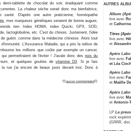
 demi-tablette de chocolat du soir, éradiquant comme
AUTRES ALBU
écurrentes. La chaleur sèche serait donc ma bienfaitrice,
Album (Apé
 santé. D'après une autre praticienne, homéopathe
live avec
Ro
ote
, mes marqueurs génétiques seraient de bonne augure,
et
Catherine
rends rien. Index HOMA, index Quicki, GPX, SOD,
e, lactoglobuline, etc. C'est du chinois. Justement, l'idée
Titres (Apé
u de guérir, comme dans la médecine chinoise. Alors tout
live avec
Hé
et
Alexandr
e d'immunité. L'Assurance Maladie, qui a pris la relève de
rembourse les millions que coûte par exemple un cancer,
Apéro Labo
qui permettraient de l'éviter ! J'avale donc des
noix du
live avec
Fab
énium, et quelques gouttes de
vitamine D3
. Si je fais
et
Léa Ciech
nt la rue j'ai encore de beaux jours devant moi. Donc à
Apéro Labo 
live avec
Fa
aucun commentaire
et
Maëlle D
Apéro Labo
live avec
Ma
et
Antonin-T
LP
La preu
rock expérim
(GRRR, dist