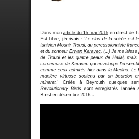
Dans mon
article du 15 mai 2015
en direct de T
Est Libre, j'écrivais : "
Le clou de la soirée est l
tunisien
Mounir Troudi
, du percussionniste franc
et du sonneur
Erwan Keravec
. (...) Je me laisse
de Troudi et les quatre peaux de Hallal, mais 
cornemuse de Keravec qui enveloppe l'ensemble 
comme ceux admirés hier dans la Medina. Le 
manière virtuose soutenu par un bourdon 
minaret.
" Créés à Beyrouth quelques sem
Revolutionary Birds
sont enregistrés l'année 
Brest en décembre 2016...