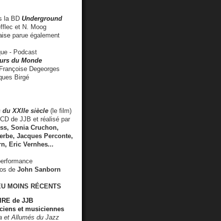
 la BD
Underground
fflec et N. Moog
aise
parue également
e - Podcast
rs du Monde
rançoise Degeorges
ues Birgé
 du XXIIe siècle
(le film)
CD de JJB et réalisé par
s, Sonia Cruchon,
rbe, Jacques Perconte,
rn
,
Eric Vernhes
...
performance
éos de
John Sanborn
EU MOINS RÉCENTS
RE de JJB
ciens et musiciennes
ra et Allumés du Jazz