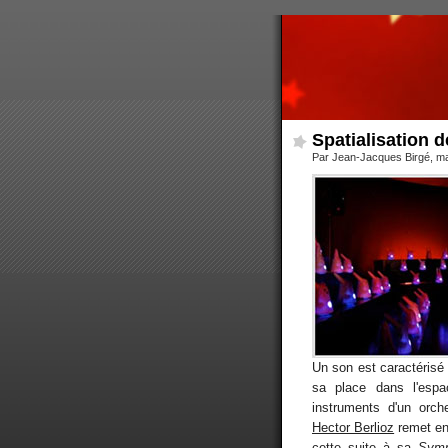
Spatialisation 
Par Jean-Jacques Birgé, m
Un son est caractérisé
sa place dans l'espa
instruments d'un orc
Hector Berlioz
remet en
cette suite à sa
Symp