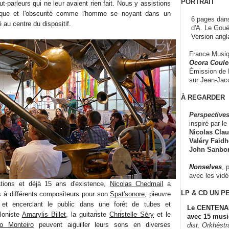
PORTRAIT
t-parleurs qui ne leur avaient rien fait. Nous y assistions
que et l'obscurité comme l'homme se noyant dans un
6 pages dans
 au centre du dispositif.
d'A. Le Gouë
Version angl
France Musiqu
Ocora Couleu
Émission de F
sur Jean-Jacq
À REGARDER
Perspectives
inspiré par le 
Nicolas Claus
Valéry Faidhe
John Sanbo
Nonselves
, 
avec les vid
ations et déjà 15 ans d'existence,
Nicolas Chedmail
a
LP & CD
UN P
à différents compositeurs pour son
Spat'sonore
, pieuvre
t et encerclant le public dans une forêt de tubes et
Le CENTENAI
loniste
Amarylis Billet
, la guitariste
Christelle Séry
et le
avec 15 musi
o Monteiro
peuvent aiguiller leurs sons en diverses
dist. Orkhêst