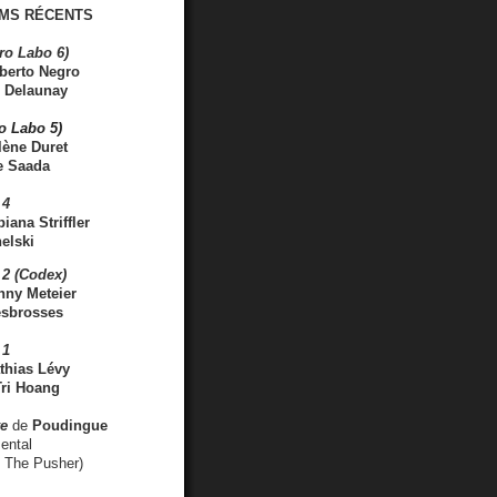
MS RÉCENTS
ro Labo 6)
berto Negro
 Delaunay
ro Labo 5)
lène Duret
e Saada
 4
iana Striffler
elski
2 (Codex)
nny Meteier
esbrosses
 1
thias Lévy
ri Hoang
ve
de
Poudingue
ental
. The Pusher)