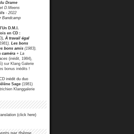
 du Drame
 et D.Meens
ils
- 2022
r Bandcamp
d'Un D.M.I.
fois en CD :
0)
,
À travail égal
1981),
Les bons
les bons amis
(1983),
a caméra
+ La
faces
(inédit, 1984),
) sur Klang Galerie
es bonus inédits !
CD inédit du duo
Hélène Sage
(1981)
utrichien Klanggalerie
anslation (click here)
cents par thème