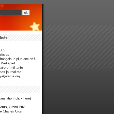
iste
---
005
ticles
rançais le plus ancien !
r Mediapart
ire et militante
pas journaliste
e(at)drame.org
anslation (click here)
ents
, Grand Prix
e Charles Cros