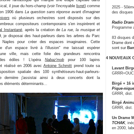
sical, il joue du hors-champ (voir l'incroyable
livret
) comme
2025 - 50è
en 1906 dans
La question sans réponse
avant d'imaginer
des disque
ivers
où plusieurs orchestres sont disposés sur des
Radio Dram
Nombreux compositeurs contemporains s'en inspirèrent et
Programme a
l Instantané
, après la création de
La rue, la musique et
, je disposai des haut-parleurs dans les arbres du Parc
83 disques d
 Naples pour créer des espaces imaginaires. Cette
Drame dont c
e d'un espace livré à l'illusion" me laissait espérer
sont sur
Ba
 une ville, mais cette folie des grandeurs rencontra
4 NOUVEAUX
se des édiles ! L'opéra
Nabaz'mob
pour 100 lapins
t réalisé en 2006 avec
Antoine Schmitt
prend toute sa
Lavant Birg
position spatiale des 100 synthétiseurs-haut-parleurs-
GRRR+OUCH!,
 dernière j'assistai ainsi à deux concerts dont la
Birgé + 16 i
des éléments déterminants...
Pique-nique
GRRR, dist.
Birgé
Anima
GRRR, dist.
Un Drame Mu
TCHAK
, iné
en 2000, lab