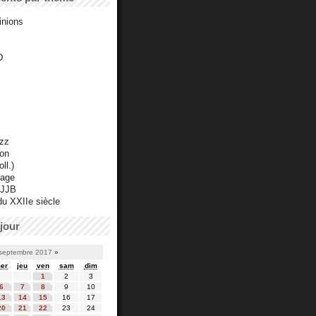
inions
D
azz
ton
ll.)
mage
 JJB
du XXIIe siècle
jour
septembre 2017
»
er
jeu
ven
sam
dim
1
2
3
6
7
8
9
10
13
14
15
16
17
20
21
22
23
24