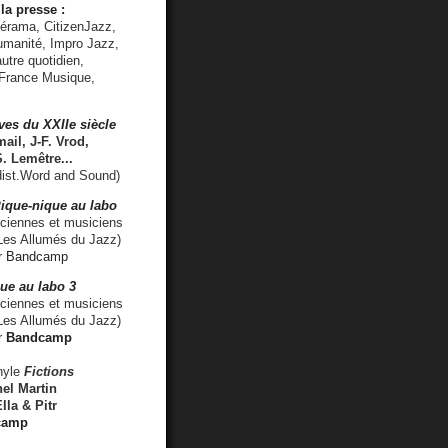
la presse :
lérama, CitizenJazz,
umanité, Impro Jazz,
utre quotidien,
 France Musique,
ves du XXIIe siècle
ail, J-F. Vrod,
S. Lemêtre
...
ist.Word and Sound)
ique-nique au labo
iennes et musiciens
es Allumés du Jazz)
r
Bandcamp
ue au labo 3
ciennes et musiciens
Les Allumés du Jazz)
r
Bandcamp
nyle
Fictions
el Martin
lla & Pitr
camp