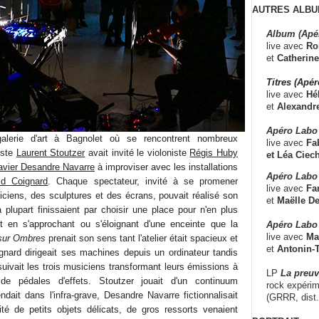
AUTRES ALBU
Album (Apé
live avec
Ro
et
Catherine
Titres (Apé
live avec
Hé
et
Alexandr
Apéro Labo
galerie d'art à Bagnolet où se rencontrent nombreux
live avec
Fab
iste
Laurent Stoutzer
avait invité le violoniste
Régis Huby
et
Léa Ciech
avier Desandre Navarre
à improviser avec les installations
Apéro Labo 
id Coignard
. Chaque spectateur, invité à se promener
live avec
Fa
iciens, des sculptures et des écrans, pouvait réalisé son
et
Maëlle D
 plupart finissaient par choisir une place pour n'en plus
nt en s'approchant ou s'éloignant d'une enceinte que la
Apéro Labo
live avec
Ma
sur Ombres
prenait son sens tant l'atelier était spacieux et
et
Antonin-T
nard dirigeait ses machines depuis un ordinateur tandis
suivait les trois musiciens transformant leurs émissions à
LP
La preu
 de pédales d'effets. Stoutzer jouait d'un continuum
rock expérim
dait dans l'infra-grave, Desandre Navarre fictionnalisait
(GRRR, dist
té de petits objets délicats, de gros ressorts venaient