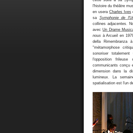
l'histoire du théâtre mu
en usera
Charles Ives
sa
Symphonie de l'Un
collines adjacentes. 
avec
Un Drame Musica
nous
à Arcueil en 1979
della Rimembranza à
"métamorphose critiqu
sonoriser totalement
l'opposition frileu
communicants conçu e
dimension dans la dis
lumineux. La semaine
spatialisation est l'un 