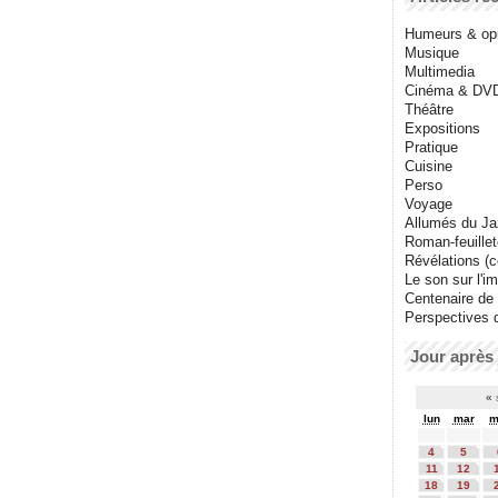
Humeurs & op
Musique
Multimedia
Cinéma & DV
Théâtre
Expositions
Pratique
Cuisine
Perso
Voyage
Allumés du J
Roman-feuille
Révélations (co
Le son sur l'i
Centenaire de
Perspectives 
Jour après 
«
lun
mar
m
4
5
11
12
18
19