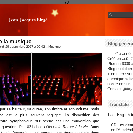
70
Jean-Jacques Birgé
de la musique
Blog général
ardi 26 septembre 2017 à 00:02
::
Musique
--- 21e année 
Créé en août 2
Plus de 6000 ar
Blog quotidien f
+ en miroir su
chronique solida
non je ne suis 
Contact:
jjbirg
Translate
 par sa hauteur, sa durée, son timbre et son volume, mais
Fast English tr
ce est le plus souvent négligée. La disposition des
hestre symphonique sur scène est une convention que
CD
Les dém
 question dès 1831 dans
Lélio ou le Retour à la vie
. Dans
de l'Académi
honie fantastique
qui marque une étape capitale dans