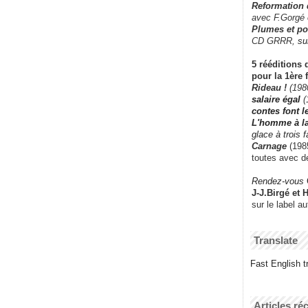
Reformation
avec F.Gorgé
Plumes et po
CD GRRR,
su
5 rééditions 
pour la 1ère 
Rideau !
(198
salaire égal
(
contes font 
L'homme à l
glace à trois 
Carnage
(1985
toutes avec d
Rendez-vous
J-J.Birgé et 
sur le label a
Translate
Fast English tr
Articles ré