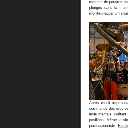
marteler de pauvres hau
plongés dans la musi
moniteur-aquarium situé
Après moult improvis
commandé des œuvres 
instrumentale coiffan
pavillons. Même la vio
percussionniste
Romé