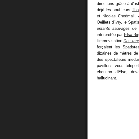
directions grâce à d'as
déjà les souffleurs
Tho
et Nicolas Chedmail. 
Oeillets d'Ivry, le
Spat'
enfants sauvages
de
interprétée par
Elsa Bi
l'improvisation
Des made
forçaient les Spatiste
dizaines de mètres de 
des spectateurs médus
pavillons vous télépo
chanson d'Elsa, de
hallucinant.