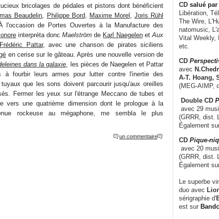
CD
salué par 
tucieux bricolages de pédales et pistons dont bénéficient
Libération, Té
mas Beaudelin
,
Philippe Bord
,
Maxime Morel
,
Joris Rühl
The Wire, L'H
À l'occasion de Portes Ouvertes à la Manufacture des
natomusic, L'a
sonore
interpréta donc
Maelström
de
Karl Naegelen
et
Aux
Vital Weekly,
Frédéric Pattar
, avec une chanson de pirates siciliens
etc.
rgé
en cerise sur le gâteau. Après une nouvelle version de
CD
Perspecti
leines dans la galaxie
, les pièces de Naegelen et Pattar
avec
N.Chedm
s à fourbir leurs armes pour lutter contre l'inertie des
A-T. Hoang, 
tuyaux que les sons doivent parcourir jusqu'aux oreilles
(MEG-AIMP, d
és. Fermer les yeux sur l'étrange Meccano de tubes et
Double CD
P
rte vers une quatrième dimension dont le prologue à la
avec 29 music
venue rockeuse au mégaphone, me sembla le plus
(GRRR, dist. L
Également su
un commentaire
CD
Pique-niq
avec 20 musi
(GRRR, dist. 
Également su
Le superbe vi
duo avec
Lion
sérigraphie d'
E
est sur
Band