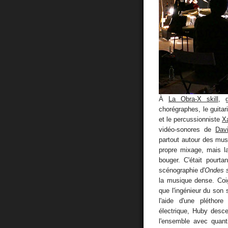
À
La Obra-X skill
, 
chorégraphes, le guitar
et le percussionniste
X
vidéo-sonores de
Dav
partout autour des mus
propre mixage, mais la
bouger. C'était pourta
scénographie d'
Ondes 
la musique dense. Coig
que l'ingénieur du son 
l'aide d'une pléthore
électrique, Huby descen
l'ensemble avec quanti