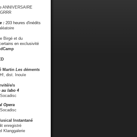
me ANNIVERSAIRE
s GRRR
e :
203 heures d'inédits
léatoire
e Birgé et du
ertains en exclusivité
ndCamp
CD
é
Martin
Les déments
 dist. Inouïe
nvité/e/s
 au labo 4
 Socadisc
l Opera
 Socadisc
sical Instantané
dit enregistré
el Klanggalerie