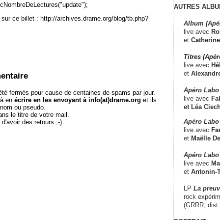
cNombreDeLectures("update");
AUTRES ALBU
sur ce billet : http://archives.drame.org/blog/tb.php?
Album (Apé
live avec
Ro
et
Catherine
Titres (Apé
live avec
Hé
et
Alexandr
entaire
Apéro Labo
té fermés pour cause de centaines de spams par jour.
live avec
Fab
 à en
écrire en les envoyant à info(at)drame.org
et ils
et
Léa Ciech
e nom ou pseudo.
le titre de votre mail.
Apéro Labo 
r d'avoir des retours ;-)
live avec
Fa
et
Maëlle D
Apéro Labo
live avec
Ma
et
Antonin-T
LP
La preu
rock expérim
(GRRR, dist