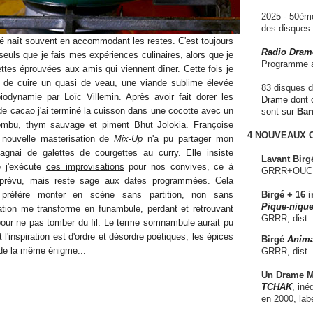
2025 - 50è
des disque
té
naît souvent en accommodant les restes. C'est toujours
Radio Dram
uls que je fais mes expériences culinaires, alors que je
Programme a
ttes éprouvées aux amis qui viennent dîner. Cette fois je
 de cuire un quasi de veau, une viande sublime élevée
83 disques d
biodynamie par Loïc Villemi
n. Après avoir fait dorer les
Drame dont c
e cacao j'ai terminé la cuisson dans une cocotte avec un
sont sur
Ba
ombu
, thym sauvage et piment
Bhut Jolokia
. Françoise
4 NOUVEAUX
a nouvelle masterisation de
Mix-Up
n'a pu partager mon
agnai de galettes de courgettes au curry. Elle insiste
Lavant Birg
e j'exécute
ces improvisations
pour nos convives, ce à
GRRR+OUCH!,
imprévu, mais reste sage aux dates programmées. Cela
e préfère monter en scène sans partition, non sans
Birgé + 16 i
Pique-nique
sation me transforme en funambule, perdant et retrouvant
GRRR, dist.
 pour ne pas tomber du fil. Le terme somnambule aurait pu
 l'inspiration est d'ordre et désordre poétiques, les épices
Birgé
Anima
 de la même énigme...
GRRR, dist.
Un Drame Mu
TCHAK
, iné
en 2000, lab