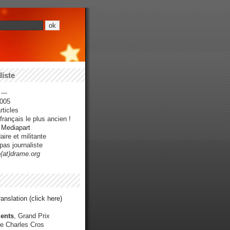
iste
---
005
ticles
rançais le plus ancien !
r Mediapart
ire et militante
pas journaliste
e(at)drame.org
anslation (click here)
ents
, Grand Prix
e Charles Cros