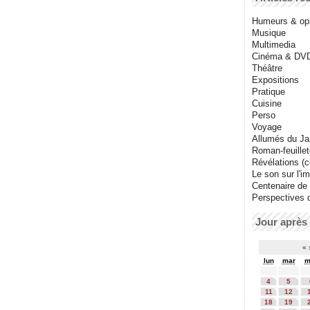
Humeurs & op
Musique
Multimedia
Cinéma & DV
Théâtre
Expositions
Pratique
Cuisine
Perso
Voyage
Allumés du J
Roman-feuille
Révélations (co
Le son sur l'i
Centenaire de
Perspectives 
Jour après 
«
lun
mar
m
4
5
11
12
18
19