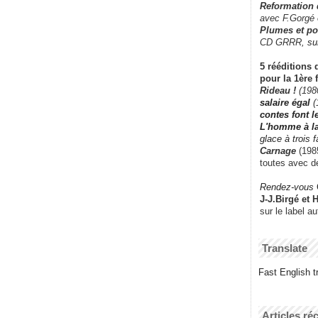
Reformation
avec F.Gorgé
Plumes et po
CD GRRR,
su
5 rééditions 
pour la 1ère 
Rideau !
(198
salaire égal
(
contes font 
L'homme à l
glace à trois 
Carnage
(1985
toutes avec d
Rendez-vous
J-J.Birgé et 
sur le label a
Translate
Fast English tr
Articles ré