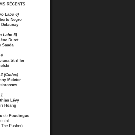
MS RÉCENTS
ro Labo 6)
berto Negro
 Delaunay
ro Labo 5)
lène Duret
e Saada
 4
iana Striffler
elski
2 (Codex)
nny Meteier
esbrosses
 1
thias Lévy
ri Hoang
ve
de
Poudingue
ental
. The Pusher)