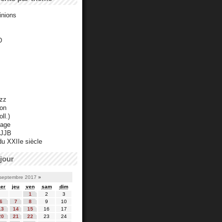
inions
D
azz
ton
ll.)
mage
 JJB
du XXIIe siècle
jour
septembre 2017
»
er
jeu
ven
sam
dim
1
2
3
6
7
8
9
10
13
14
15
16
17
20
21
22
23
24