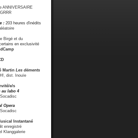
me ANNIVERSAIRE
s GRRR
e :
203 heures d'inédits
léatoire
e Birgé et du
ertains en exclusivité
ndCamp
CD
é
Martin
Les déments
 dist. Inouïe
nvité/e/s
 au labo 4
 Socadisc
l Opera
 Socadisc
sical Instantané
dit enregistré
el Klanggalerie