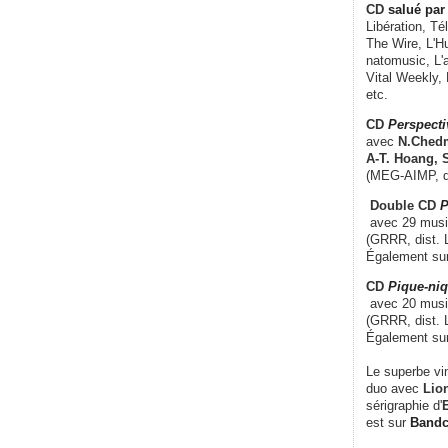
CD
salué par 
Libération, Té
The Wire, L'H
natomusic, L'a
Vital Weekly,
etc.
CD
Perspecti
avec
N.Chedm
A-T. Hoang, 
(MEG-AIMP, d
Double CD
P
avec 29 music
(GRRR, dist. L
Également su
CD
Pique-niq
avec 20 musi
(GRRR, dist. 
Également su
Le superbe vi
duo avec
Lion
sérigraphie d'
E
est sur
Band