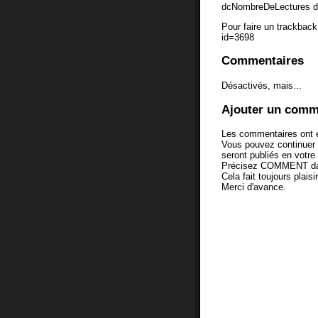
dcNombreDeLectures d
Pour faire un trackback 
id=3698
Commentaires
Désactivés, mais...
Ajouter un comm
Les commentaires ont é
Vous pouvez continuer
seront publiés en votr
Précisez COMMENT dans 
Cela fait toujours plaisi
Merci d'avance.