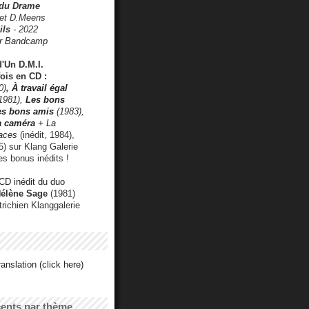
 du Drame
 et D.Meens
ils
- 2022
r Bandcamp
d'Un D.M.I.
fois en CD :
0)
,
À travail égal
1981),
Les bons
les bons amis
(1983),
a caméra
+ La
faces
(inédit, 1984),
) sur Klang Galerie
es bonus inédits !
CD inédit du duo
Hélène Sage
(1981)
utrichien Klanggalerie
anslation (click here)
cents par thème