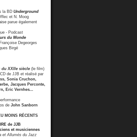
 la BD
Underground
fflec et N. Moog
aise
parue également
e - Podcast
rs du Monde
rançoise Degeorges
ues Birgé
 du XXIIe siècle
(le film)
CD de JJB et réalisé par
s, Sonia Cruchon,
rbe, Jacques Perconte,
rn
,
Eric Vernhes
...
performance
éos de
John Sanborn
EU MOINS RÉCENTS
RE de JJB
ciens et musiciennes
ra et Allumés du Jazz