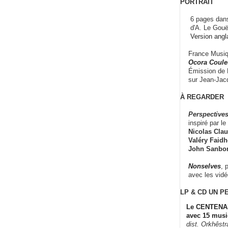
PORTRAIT
6 pages dans
d'A. Le Gouë
Version angl
France Musiqu
Ocora Couleu
Émission de F
sur Jean-Jacq
À REGARDER
Perspectives
inspiré par le 
Nicolas Claus
Valéry Faidhe
John Sanbo
Nonselves
, 
avec les vid
LP & CD
UN P
Le CENTENAI
avec 15 musi
dist. Orkhêst