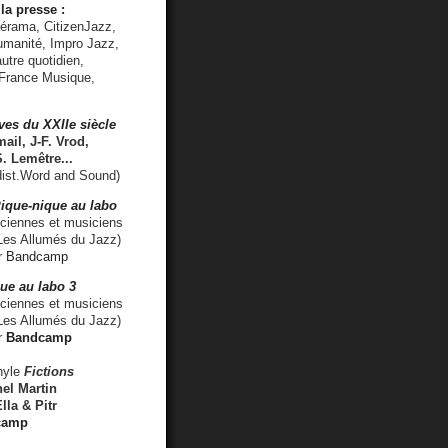
la presse :
lérama, CitizenJazz,
umanité, Impro Jazz,
utre quotidien,
 France Musique,
ves du XXIIe siècle
ail, J-F. Vrod,
S. Lemêtre
...
ist.Word and Sound)
ique-nique au labo
iennes et musiciens
es Allumés du Jazz)
r
Bandcamp
ue au labo 3
ciennes et musiciens
Les Allumés du Jazz)
r
Bandcamp
nyle
Fictions
el Martin
lla & Pitr
camp