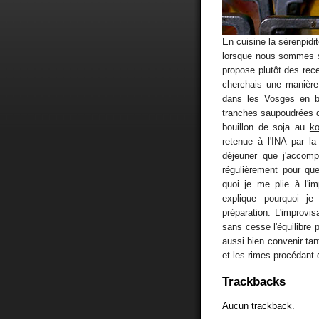
En cuisine la
sérenpidi
lorsque nous sommes se
propose plutôt des rece
cherchais une manière
dans les Vosges en
tranches saupoudrées d
bouillon de soja au
k
retenue à l'INA par l
déjeuner que j'accomp
régulièrement pour qu
quoi je me plie à l'
explique pourquoi j
préparation. L'improvi
sans cesse l'équilibre
aussi bien convenir tant
et les rimes procédant
Trackbacks
Aucun trackback.