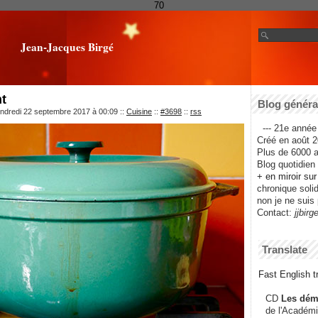
70
Jean-Jacques Birgé
t
Blog général
endredi 22 septembre 2017 à 00:09
::
Cuisine
::
#3698
::
rss
--- 21e année 
Créé en août 2
Plus de 6000 ar
Blog quotidien f
+ en miroir su
chronique solida
non je ne suis 
Contact:
jjbirg
Translate
Fast English tr
CD
Les dém
de l'Académi