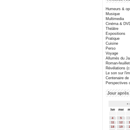
Humeurs & op
Musique
Multimedia
Cinéma & DV
Théâtre
Expositions
Pratique
Cuisine
Perso
Voyage
Allumés du J
Roman-feuille
Révélations (co
Le son sur l'i
Centenaire de
Perspectives 
Jour après 
«
lun
mar
m
4
5
11
12
18
19