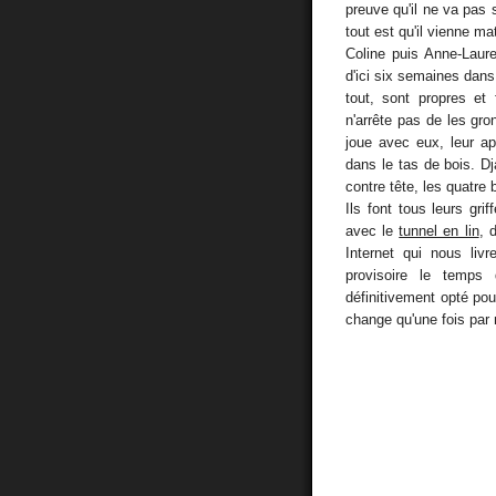
preuve qu'il ne va pas s
tout est qu'il vienne m
Coline puis Anne-Laure
d'ici six semaines dan
tout, sont propres et
n'arrête pas de les gron
joue avec eux, leur ap
dans le tas de bois. D
contre tête, les quatre
Ils font tous leurs gri
avec le
tunnel en lin
, 
Internet qui nous livr
provisoire le temps
définitivement opté pou
change qu'une fois par 