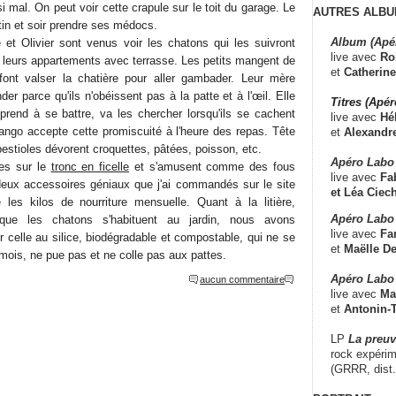
i mal. On peut voir cette crapule sur le toit du garage. Le
AUTRES ALBU
atin et soir prendre ses médocs.
Album (Apé
 et Olivier sont venus voir les chatons qui les suivront
live avec
Ro
s leurs appartements avec terrasse. Les petits mangent de
et
Catherine
 font valser la chatière pour aller gambader. Leur mère
der parce qu'ils n'obéissent pas à la patte et à l'œil. Elle
Titres (Apé
prend à se battre, va les chercher lorsqu'ils se cachent
live avec
Hé
jango accepte cette promiscuité à l'heure des repas. Tête
et
Alexandr
 bestioles dévorent croquettes, pâtées, poisson, etc.
Apéro Labo
ffes sur le
tronc en ficelle
et s'amusent comme des fous
live avec
Fab
deux accessoires géniaux que j'ai commandés sur le site
et
Léa Ciech
e les kilos de nourriture mensuelle. Quant à la litière,
Apéro Labo 
 que les chatons s'habituent au jardin, nous avons
live avec
Fa
r celle au silice, biodégradable et compostable, qui ne se
et
Maëlle D
mois, ne pue pas et ne colle pas aux pattes.
Apéro Labo
aucun commentaire
live avec
Ma
et
Antonin-T
LP
La preu
rock expérim
(GRRR, dist