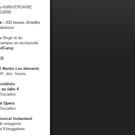
me ANNIVERSAIRE
s GRRR
e :
203 heures d'inédits
léatoire
e Birgé et du
ertains en exclusivité
ndCamp
CD
é
Martin
Les déments
 dist. Inouïe
nvité/e/s
 au labo 4
 Socadisc
l Opera
 Socadisc
sical Instantané
dit enregistré
el Klanggalerie