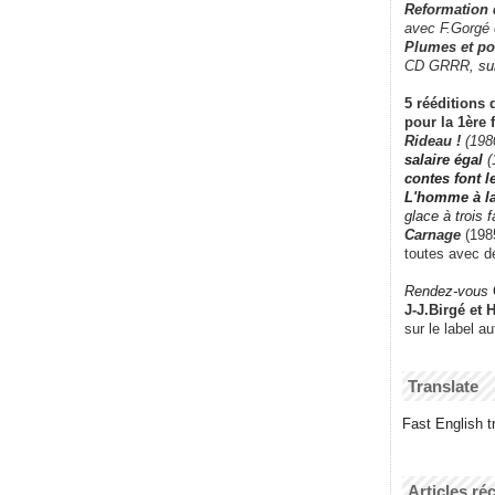
Reformation
avec F.Gorgé
Plumes et po
CD GRRR,
su
5 rééditions 
pour la 1ère 
Rideau !
(198
salaire égal
(
contes font 
L'homme à l
glace à trois 
Carnage
(1985
toutes avec d
Rendez-vous
J-J.Birgé et 
sur le label a
Translate
Fast English tr
Articles ré