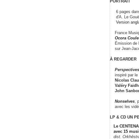
PORTRAIT
6 pages dans
d'A. Le Gouë
Version angl
France Musiqu
Ocora Couleu
Émission de F
sur Jean-Jacq
À REGARDER
Perspectives
inspiré par le 
Nicolas Claus
Valéry Faidhe
John Sanbo
Nonselves
, 
avec les vid
LP & CD
UN P
Le CENTENAI
avec 15 musi
dist. Orkhêst