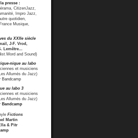
la presse :
lérama, CitizenJazz,
umanité, Impro Jazz,
utre quotidien,
 France Musique,
ves du XXIIe siècle
ail, J-F. Vrod,
S. Lemêtre
...
ist.Word and Sound)
ique-nique au labo
iennes et musiciens
es Allumés du Jazz)
r
Bandcamp
ue au labo 3
ciennes et musiciens
Les Allumés du Jazz)
r
Bandcamp
nyle
Fictions
el Martin
lla & Pitr
camp