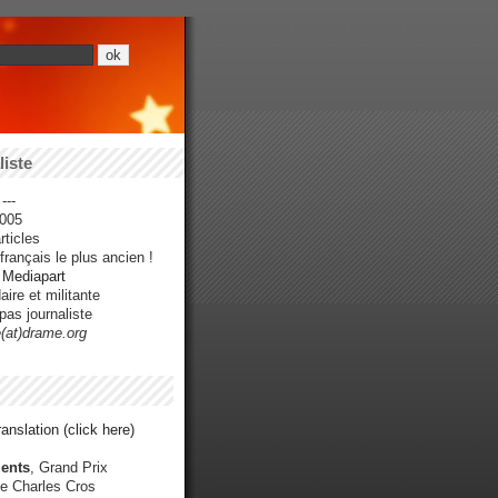
iste
---
005
ticles
rançais le plus ancien !
r Mediapart
ire et militante
pas journaliste
e(at)drame.org
anslation (click here)
ents
, Grand Prix
e Charles Cros