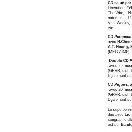
CD
salué par 
Libération, Té
The Wire, L'H
natomusic, L'a
Vital Weekly,
etc.
CD
Perspecti
avec
N.Chedm
A-T. Hoang, 
(MEG-AIMP, d
Double CD
P
avec 29 music
(GRRR, dist. L
Également su
CD
Pique-niq
avec 20 musi
(GRRR, dist. 
Également su
Le superbe vi
duo avec
Lion
sérigraphie d'
E
est sur
Band