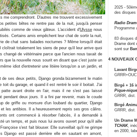
2025 - 50è
des disque
s me comprendront. D'autres me trouvent excessivement
Radio Dram
os petites bêtes ne rentre pas de la nuit, jusqu'à penser
Programme a
ilés comme de vieux gâteux. L'accident d'
Ulysse
nous
sés. Certains amis empêchent leur chat de sortir la nuit,
83 disques d
vie de chat sans balades nocturnes ? Même lorsqu'il était
Drame dont c
loîtrait totalement les siens de peur qu'il leur arrive quoi
sont sur
Ba
s changé de vétérinaire parce que l'ancien nous taxait de
4 NOUVEAUX
rs que la nouvelle nous sourit en disant que c'est juste un
 même idiot d'entretenir une litière lorsqu'on a un jardin, et
Lavant Birg
GRRR+OUCH!,
 de ses deux petits, Django gronda bizarrement le matin
e toit du garage, et quand il est rentré le soir il boitait. J'ai
Birgé + 16 i
Pique-nique
 patte avant droite en l'air, mais il ne s'est pas laissé
GRRR, dist.
t pendant deux jours. Il a fini par revenir, mais le coude
up de griffe ou morsure d'un loubard du quartier, Django
Birgé
Anima
 et les antibios. Il a heureusement repris ses gros câlins.
GRRR, dist.
nts ont commencé à résorber l'abcès, il a demandé à
Un Drame Mu
té un temps, et puis nous lui avons ouvert pour qu'il aille
TCHAK
, iné
Françoise s'est fait blouser. Elle surveillait qu'il ne grimpe
en 2000, lab
s Django est passé derrière elle en sautant en amont,