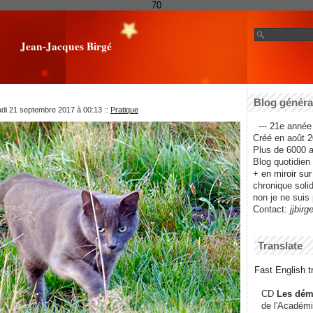
70
Jean-Jacques Birgé
Blog général
udi 21 septembre 2017 à 00:13
::
Pratique
--- 21e année 
Créé en août 2
Plus de 6000 ar
Blog quotidien f
+ en miroir su
chronique solida
non je ne suis 
Contact:
jjbirg
Translate
Fast English tr
CD
Les dém
de l'Académi