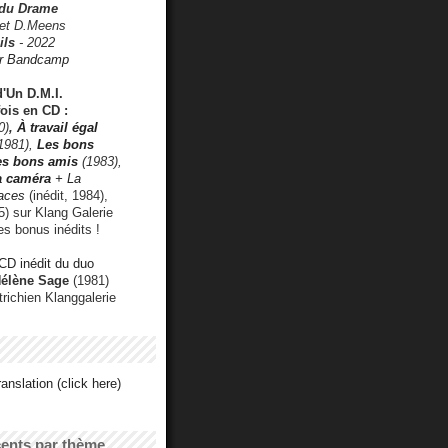
 du Drame
 et D.Meens
ils
- 2022
r Bandcamp
d'Un D.M.I.
fois en CD :
0)
,
À travail égal
1981),
Les bons
les bons amis
(1983),
a caméra
+ La
faces
(inédit, 1984),
) sur Klang Galerie
es bonus inédits !
CD inédit du duo
Hélène Sage
(1981)
utrichien Klanggalerie
anslation (click here)
cents par thème