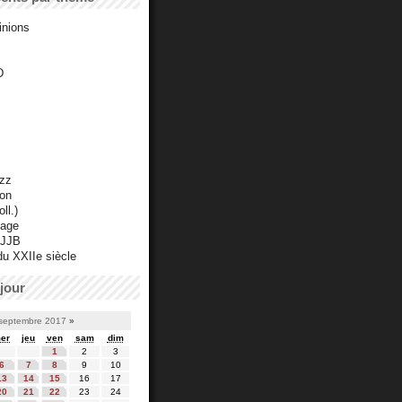
inions
D
azz
ton
ll.)
mage
 JJB
du XXIIe siècle
jour
septembre 2017
»
er
jeu
ven
sam
dim
1
2
3
6
7
8
9
10
13
14
15
16
17
20
21
22
23
24