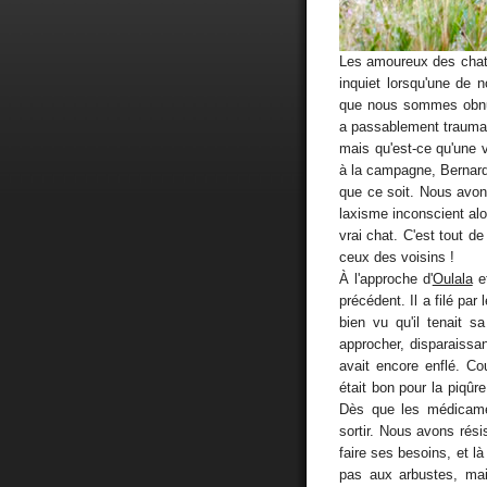
Les amoureux des chat
inquiet lorsqu'une de n
que nous sommes obnub
a passablement traumati
mais qu'est-ce qu'une 
à la campagne, Bernard c
que ce soit. Nous avon
laxisme inconscient alo
vrai chat. C'est tout de
ceux des voisins !
À l'approche d'
Oulala
et
précédent. Il a filé par l
bien vu qu'il tenait sa
approcher, disparaissan
avait encore enflé. Co
était bon pour la piqûre
Dès que les médicame
sortir. Nous avons résis
faire ses besoins, et là 
pas aux arbustes, mai