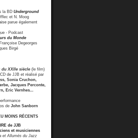
 la BD
Underground
fflec et N. Moog
aise
parue également
e - Podcast
rs du Monde
rançoise Degeorges
ues Birgé
 du XXIIe siècle
(le film)
CD de JJB et réalisé par
s, Sonia Cruchon,
rbe, Jacques Perconte,
rn
,
Eric Vernhes
...
performance
éos de
John Sanborn
EU MOINS RÉCENTS
RE de JJB
ciens et musiciennes
ra et Allumés du Jazz