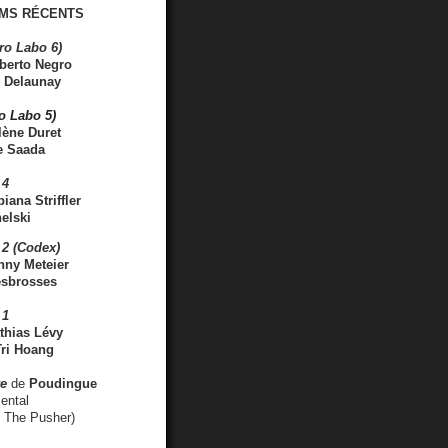
MS RÉCENTS
ro Labo 6)
berto Negro
 Delaunay
ro Labo 5)
lène Duret
e Saada
 4
iana Striffler
elski
2 (Codex)
nny Meteier
esbrosses
 1
thias Lévy
ri Hoang
ve
de
Poudingue
ental
. The Pusher)