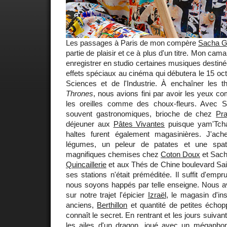
Les passages à Paris de mon compère
Sacha G
partie de plaisir et ce à plus d'un titre. Mon cam
enregistrer en studio certaines musiques destinée
effets spéciaux au cinéma qui débutera le 15 oct
Sciences et de l'Industrie. À enchaîner les
Thrones
, nous avions fini par avoir les yeux 
les oreilles comme des choux-fleurs. Avec 
souvent gastronomiques, brioche de chez
Pra
déjeuner aux
Pâtes Vivantes
puisque yam'Tcha
haltes furent également magasinières. J'ach
légumes, un peleur de patates et une spa
magnifiques chemises chez
Coton Doux
et Sach
Quincaillerie
et aux Thés de Chine boulevard Sa
ses stations n'était préméditée. Il suffit d'empr
nous soyons happés par telle enseigne. Nous av
sur notre trajet l'épicier
Izraël
, le magasin d'i
anciens,
Berthillon
et quantité de petites échopp
connaît le secret. En rentrant et les jours suivan
les ailes d'un dragon, joué avec un mégaph