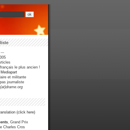
iste
---
005
ticles
rançais le plus ancien !
r Mediapart
ire et militante
pas journaliste
e(at)drame.org
anslation (click here)
ents
, Grand Prix
e Charles Cros