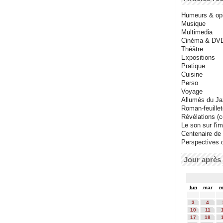
Humeurs & op
Musique
Multimedia
Cinéma & DV
Théâtre
Expositions
Pratique
Cuisine
Perso
Voyage
Allumés du J
Roman-feuille
Révélations (co
Le son sur l'i
Centenaire de
Perspectives 
Jour après 
lun
mar
m
3
4
10
11
17
18