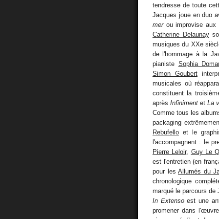
tendresse de toute ce
Jacques joue en duo 
mer
ou improvise aux c
Catherine Delaunay
sou
musiques du XXe siècle.
de l'hommage à la Ja
pianiste
Sophia Doma
Simon Goubert
interp
musicales où réappara
constituent la troisièm
après
Infiniment
et
La 
Comme tous les albums
packaging extrêmement 
Rebufello
et le graphi
l'accompagnent : le p
Pierre Leloir
,
Guy Le Q
est l'entretien (en fra
pour les
Allumés du J
chronologique complét
marqué le parcours de
In Extenso
est une ant
promener dans l'œuvre