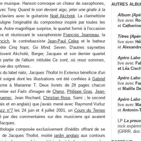
tte musique. Hanson convoque un chœur de saxophones,
AUTRES ALBU
avec Tony
Quand le son devient aigu, jeter une girafe à la
Album (Apé
laviers avec le guitariste
Noël Akchoté
. La clarinettiste
live avec
Ro
ligne l'originalité du compositeur inspiré par toutes les
et
Catherine
 Autre magnifique surprise, le quartet formé à l'occasion
va et réunissant le saxophoniste
François Jeanneau
, la
Titres (Apé
ncich
, le contrebassiste
Jean-Paul Celea
et le batteur
live avec
Hé
et
Alexandr
rète
Cinq hops, Go Mind, Seven
. D'autres saynettes
issent Akchoté, Berger, Jacques et son dernier quartet
Apéro Labo
e partie de l'album intitulée
Ce sont, où nous sommes
,
live avec
Fab
voie des rythmes
.
et
Léa Ciech
 du label nato,
Jacques Thollot In Extenso
bénéficie d'un
Apéro Labo 
soigné dont les illustrations ont été confiées à
Gabriel
live avec
Fa
sme à Marianne T. Deux livrets de 28 pages chacun
et
Maëlle D
remier est
Faits d'images
de
Chenz
,
Philippe Gras
,
Jean-
uerrec
, Jean Rochard,
Christian Rose
, Sami ; le second
Apéro Labo
nçais et en anglais) que j'avais mené avec Raymond Vurluz
live avec
Ma
et
Antonin-T
azz n°7
les 24 juin et 4 juillet 2001, un
Cours du Temps
é par des commentaires sur des musiciens qui avaient
LP
La preu
 Jacques.
rock expérim
hologie composée exclusivement d'inédits offrant de se
(GRRR, dist
 de Jacques Thollot, moitié
jardin anglais
aux contours