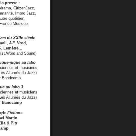
la presse :
lérama, CitizenJazz,
umanité, Impro Jazz,
utre quotidien,
 France Musique,
ves du XXIIe siècle
ail, J-F. Vrod,
S. Lemêtre
...
ist.Word and Sound)
ique-nique au labo
iennes et musiciens
es Allumés du Jazz)
r
Bandcamp
ue au labo 3
ciennes et musiciens
Les Allumés du Jazz)
r
Bandcamp
nyle
Fictions
el Martin
lla & Pitr
camp