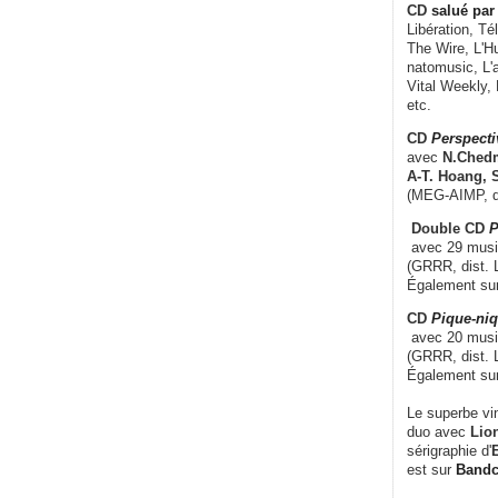
CD
salué par 
Libération, Té
The Wire, L'H
natomusic, L'a
Vital Weekly,
etc.
CD
Perspecti
avec
N.Chedm
A-T. Hoang, 
(MEG-AIMP, d
Double CD
P
avec 29 music
(GRRR, dist. L
Également su
CD
Pique-niq
avec 20 musi
(GRRR, dist. 
Également su
Le superbe vi
duo avec
Lion
sérigraphie d'
E
est sur
Band