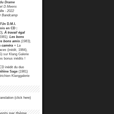
 du Drame
 et D.Meens
ils
- 2022
r Bandcamp
d'Un D.M.I.
fois en CD :
0)
,
À travail égal
1981),
Les bons
les bons amis
(1983),
a caméra
+ La
faces
(inédit, 1984),
) sur Klang Galerie
es bonus inédits !
CD inédit du duo
Hélène Sage
(1981)
utrichien Klanggalerie
anslation (click here)
cents par thème