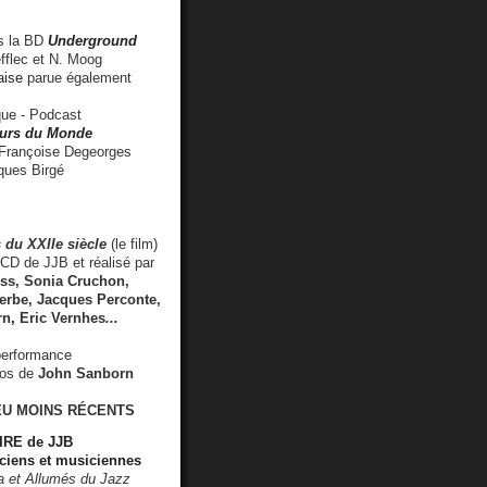
 la BD
Underground
fflec et N. Moog
aise
parue également
e - Podcast
rs du Monde
rançoise Degeorges
ues Birgé
 du XXIIe siècle
(le film)
CD de JJB et réalisé par
s, Sonia Cruchon,
rbe, Jacques Perconte,
rn
,
Eric Vernhes
...
performance
éos de
John Sanborn
EU MOINS RÉCENTS
RE de JJB
ciens et musiciennes
ra et Allumés du Jazz