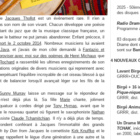
2025 - 50è
des disque
 de
Jacques Thollot
est un évènement rare. Il n'en a
Radio Dram
ous son nom de son vivant. Chacun développe une poésie
Programme a
utant du jazz que de la musique classique française, un
que le batteur ne put jamais abandonner. Enfant précoce, il
83 disques d
ort le 2 octobre 2014
. Nombreux musiciens lui avaient
Drame dont c
Java
, et j'avais de mon côté demandé à
Fantazio et
sont sur
Ba
mproviser avec moi sur des poèmes de Henri Michaux
que
4 NOUVEAUX
Rochard
a rassemblé les ultimes enregistrements de son
tations originales de divers musiciens qui reprennent avec
Lavant Birg
perpétuant l'équilibre incroyable de cet oiseau blessé à qui
GRRR+OUCH!,
 de balancier lorsqu'il avançait léger sur les fils de la
Birgé + 16 i
Pique-nique
Sunny Murray
laisse un message sur le répondeur de
GRRR, dist.
 n'est déjà plus là. Sa fille
Marie
chante, joliment
uatuor à cordes dirigé par
Tony Hymas
, avant que le
Birgé
Anima
gne le nouveau quartet où figurent le saxophoniste
Nathan
GRRR, dist.
ssiste
Claude Tchamitchian
. Il n'y a déjà plus de temps.
Un Drame Mu
ndent conférant à Jacques l'immortalité des grands
TCHAK
, iné
h by Don from Jacques
le cornettiste
Kirk Knuffke
et le
en 2000, lab
ger
rappellent le lègue d'une génération à une autre et la