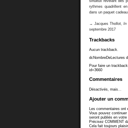
sinueux révélant des 
rythmes quadrillent e
dans un paquet cadeau 
→ Jacques Thollot,
In
septembre 2017
Trackbacks
Aucun trackback.
dcNombreDeLectures d
Pour faire un trackback 
id=3660
Commentaires
Désactivés, mais...
Ajouter un comm
Les commentaires ont é
Vous pouvez continuer
seront publiés en votr
Précisez COMMENT dans 
Cela fait toujours plaisi