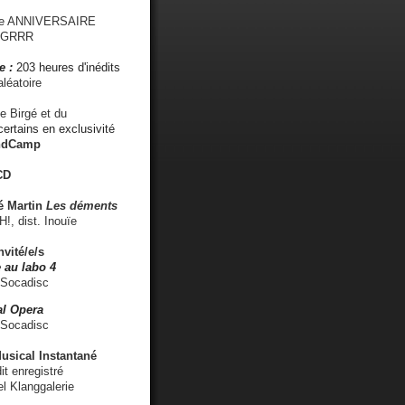
me ANNIVERSAIRE
s GRRR
e :
203 heures d'inédits
léatoire
e Birgé et du
ertains en exclusivité
ndCamp
CD
é
Martin
Les déments
 dist. Inouïe
nvité/e/s
 au labo 4
 Socadisc
l Opera
 Socadisc
sical Instantané
dit enregistré
el Klanggalerie