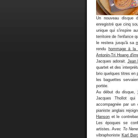
Un nouveau disque
enregistré que cinq s
unique qui s'inspire a
territoire de l'enfance 
le restera jusqu'à sa
m
rendu
hommage à la 
Antonin-Tri Hoang d'i
Jacques adorait.
Jean 
quartet et des interpré
brio quelques titres en 
les baguettes servaient
portée.
Au début du disque,
Jacques Thollot qui
accompagnée par un q
pianiste anglais rejoi
Hanson
et le contreba
Les époques se confo
artistes. Avec
To Nene
vibraphoniste
Karl Ber