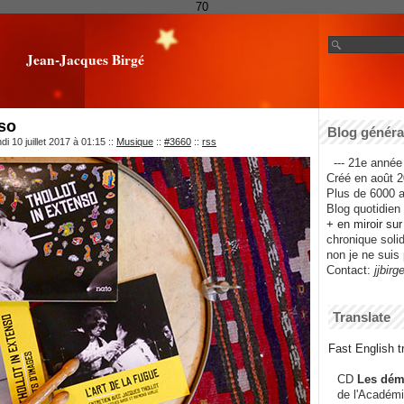
70
Jean-Jacques Birgé
nso
Blog général
i 10 juillet 2017 à 01:15
::
Musique
::
#3660
::
rss
--- 21e année 
Créé en août 2
Plus de 6000 ar
Blog quotidien f
+ en miroir su
chronique solida
non je ne suis 
Contact:
jjbirg
Translate
Fast English tr
CD
Les dém
de l'Académi