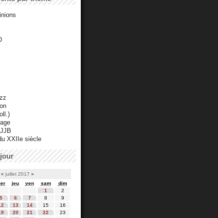
inions
D
azz
ton
ll.)
mage
 JJB
du XXIIe siècle
jour
«
juillet 2017
»
er
jeu
ven
sam
dim
1
2
5
6
7
8
9
12
13
14
15
16
19
20
21
22
23