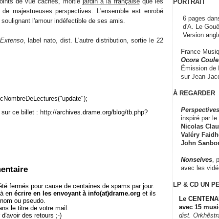
points de vue cachés, moitié
jardin à la française
que les
PORTRAIT
n de majestueuses perspectives. L'ensemble est enrobé
6 pages dans
soulignant l'amour indéfectible de ses amis.
d'A. Le Gouë
Version angl
 Extenso
, label nato, dist. L'autre distribution, sortie le 22
France Musiqu
Ocora Couleu
Émission de F
sur Jean-Jacq
À REGARDER
cNombreDeLectures("update");
Perspectives
sur ce billet : http://archives.drame.org/blog/tb.php?
inspiré par le 
Nicolas Claus
Valéry Faidhe
John Sanbo
Nonselves
, 
avec les vid
entaire
LP & CD
UN P
té fermés pour cause de centaines de spams par jour.
 à en
écrire en les envoyant à info(at)drame.org
et ils
Le CENTENAI
e nom ou pseudo.
avec 15 musi
le titre de votre mail.
r d'avoir des retours ;-)
dist. Orkhêst