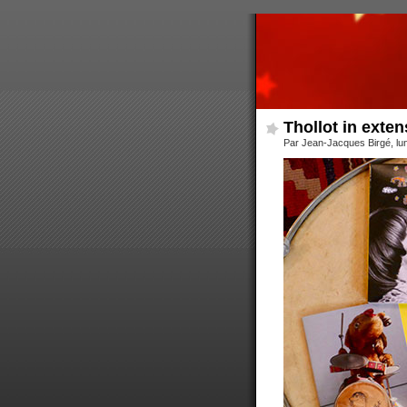
Thollot in exte
Par Jean-Jacques Birgé, lund