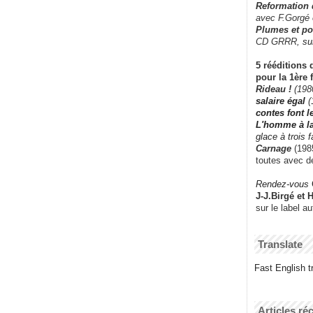
Reformation
avec F.Gorgé
Plumes et po
CD GRRR,
su
5 rééditions 
pour la 1ère 
Rideau !
(198
salaire égal
(
contes font 
L'homme à l
glace à trois 
Carnage
(1985
toutes avec d
Rendez-vous
J-J.Birgé et 
sur le label a
Translate
Fast English tr
Articles ré