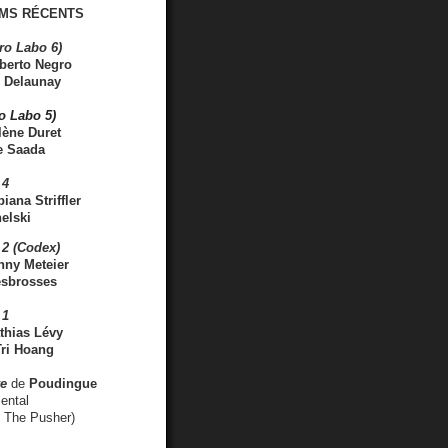
MS RÉCENTS
ro Labo 6)
berto Negro
 Delaunay
ro Labo 5)
lène Duret
e Saada
 4
iana Striffler
elski
2 (Codex)
nny Meteier
esbrosses
 1
thias Lévy
ri Hoang
ve
de
Poudingue
ental
. The Pusher)