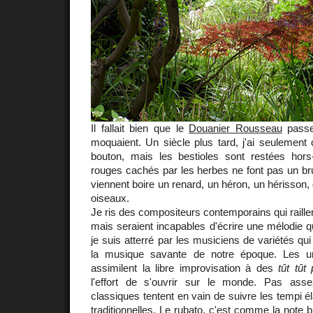
Il fallait bien que le
Douanier Rousseau
passe
moquaient. Un siècle plus tard, j'ai seulement
bouton, mais les bestioles sont restées hor
rouges cachés par les herbes ne font pas un br
viennent boire un renard, un héron, un hérisson,
oiseaux.
Je ris des compositeurs contemporains qui raille
mais seraient incapables d'écrire une mélodie 
je suis atterré par les musiciens de variétés qu
la musique savante de notre époque. Les 
assimilent la libre improvisation à des
tût tût
l'effort de s'ouvrir sur le monde. Pas asse
classiques tentent en vain de suivre les tempi 
traditionnelles. Le rubato, c'est comme la note 