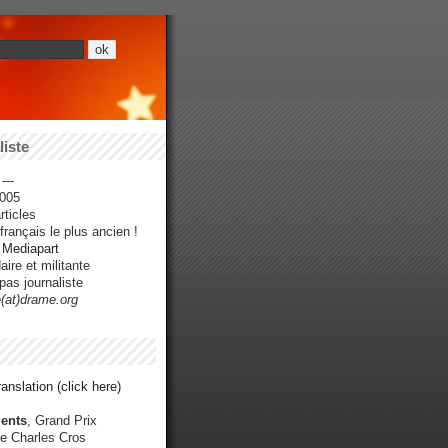
iste
---
005
ticles
rançais le plus ancien !
r Mediapart
ire et militante
pas journaliste
e(at)drame.org
anslation (click here)
ents
, Grand Prix
e Charles Cros