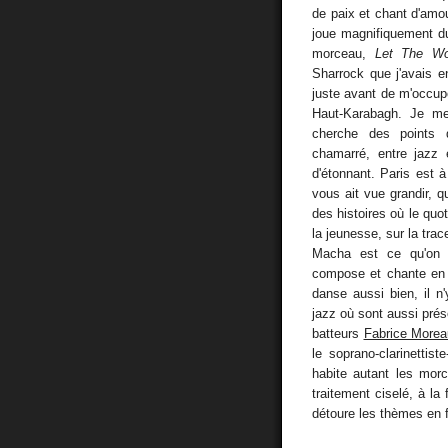
de paix et chant d'amou
joue magnifiquement du
morceau,
Let The Wo
Sharrock que j'avais 
juste avant de m'occu
Haut-Karabagh. Je me
cherche des points 
chamarré, entre jazz 
d'étonnant. Paris est 
vous ait vue grandir, q
des histoires où le quot
la jeunesse, sur la tra
Macha est ce qu'on a
compose et chante en a
danse aussi bien, il n
jazz où sont aussi pré
batteurs
Fabrice Morea
le soprano-clarinettiste
habite autant les mor
traitement ciselé, à la
détoure les thèmes en f