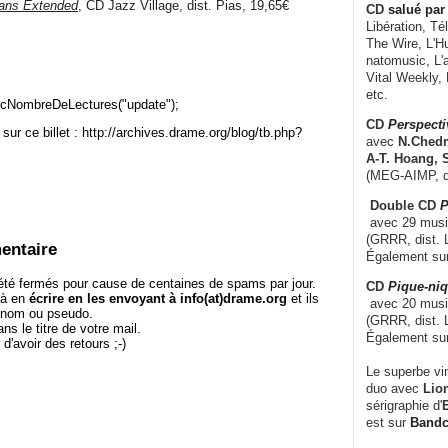
ans Extended
, CD Jazz Village, dist. Pias, 19,65€
CD
salué par 
Libération, Té
The Wire, L'H
natomusic, L'a
Vital Weekly,
etc.
cNombreDeLectures("update");
CD
Perspecti
sur ce billet : http://archives.drame.org/blog/tb.php?
avec
N.Chedm
A-T. Hoang, 
(MEG-AIMP, d
Double CD
P
avec 29 music
(GRRR, dist. L
entaire
Également su
té fermés pour cause de centaines de spams par jour.
CD
Pique-niq
 à en
écrire en les envoyant à info(at)drame.org
et ils
avec 20 musi
e nom ou pseudo.
(GRRR, dist. 
le titre de votre mail.
Également su
r d'avoir des retours ;-)
Le superbe vi
duo avec
Lion
sérigraphie d'
E
est sur
Band