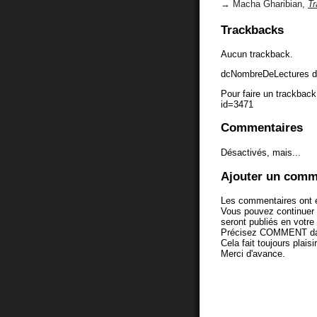
→ Macha Gharibian,
Tr
Trackbacks
Aucun trackback.
dcNombreDeLectures d
Pour faire un trackback 
id=3471
Commentaires
Désactivés, mais...
Ajouter un comm
Les commentaires ont é
Vous pouvez continuer
seront publiés en votr
Précisez COMMENT dans 
Cela fait toujours plaisi
Merci d'avance.