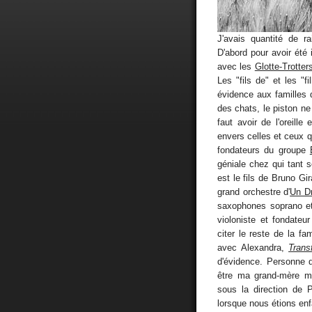
J'avais quantité de 
D'abord pour avoir été 
avec les
Glotte-Trotter
Les "fils de" et les "f
évidence aux familles 
des chats, le piston ne 
faut avoir de l'oreille
envers celles et ceux q
fondateurs du groupe
géniale chez qui tant 
est le fils de Bruno Gir
grand orchestre d'
Un D
saxophones soprano et
violoniste et fondate
citer le reste de la fam
avec Alexandra,
Trans
d'évidence. Personne d
être ma grand-mère ma
sous la direction de 
lorsque nous étions enf