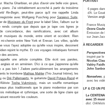
PORTRAIT
r. Macha Gharibian, en plus d'avoir une belle voix grave,
 piano. J'ai véritablement accroché à partir du troisième
6 pages dans
rld Re-Begin
, peut-être parce qu'il me rappelle Linda
d'A. Le Gouë
Version angl
enregistrée avec Wolfgang Puschnig pour
Sarajevo Suite
,
per de
Musiques du Front
pour le label Silex, l'album sur le
France Musiqu
 rends compte que depuis que je tape ces lignes je
Ocora Couleu
de concordance, des ramifications, avec cet album
Émission de F
et musiques du monde, entre orient et occident. Rien
sur Jean-Jacq
à mi-chemin entre New York et Erevan. Les villes, qu'elle
À REGARDER
ue vous l'ayez adoptée ou qu'elle vous inspire, dessinent
idien rejoint le mythe. Et ces voyages initiatiques forment
Perspectives
ce des anciens.
inspiré par le 
ppelle une artiste complète. Elle écrit ses paroles,
Nicolas Claus
nglais et en arménien. D'ici à ce que j'apprenne qu'elle
Valéry Faidhe
John Sanbo
'y a pas loin ! J'adore particulièrement les arrangements
sents le trombone
Mathias Mahler
(Trio Journal Intime), les
Nonselves
, 
u
ou
Dré Pallemaerts
, le guitariste
David Potaux-Razel
et
avec les vid
-flûtiste
Tosha Vukmirovic
, mais un souffle romantique
ceaux plus traditionnels que le piano modernise par son
LP & CD
UN P
 fois mélodique et rythmique, une sorte de ligne claire qui
Le CENTENAI
aisant ressortir les couleurs.
avec 15 musi
dist. Orkhêst