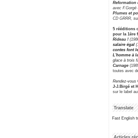
Reformation
avec F.Gorgé
Plumes et po
CD GRRR,
su
5 rééditions 
pour la 1ère 
Rideau !
(198
salaire égal
(
contes font 
L'homme à l
glace à trois 
Carnage
(1985
toutes avec d
Rendez-vous
J-J.Birgé et 
sur le label a
Translate
Fast English tr
Articles ré