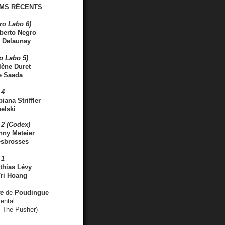
MS RÉCENTS
ro Labo 6)
berto Negro
 Delaunay
ro Labo 5)
lène Duret
e Saada
 4
iana Striffler
elski
2 (Codex)
nny Meteier
esbrosses
 1
thias Lévy
ri Hoang
ve
de
Poudingue
ental
. The Pusher)