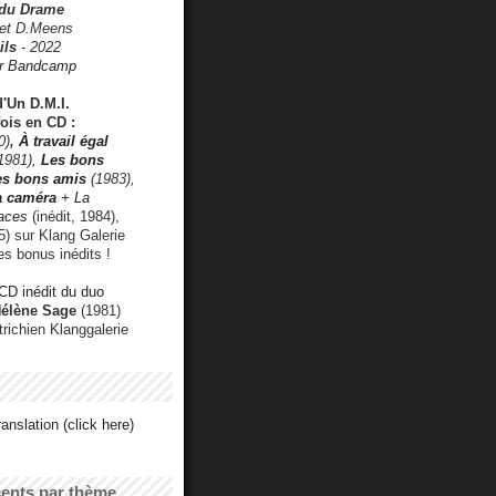
 du Drame
 et D.Meens
ils
- 2022
r Bandcamp
d'Un D.M.I.
fois en CD :
0)
,
À travail égal
1981),
Les bons
les bons amis
(1983),
a caméra
+ La
faces
(inédit, 1984),
) sur Klang Galerie
es bonus inédits !
CD inédit du duo
Hélène Sage
(1981)
utrichien Klanggalerie
anslation (click here)
cents par thème