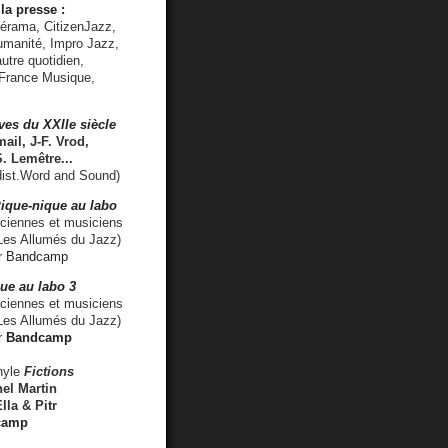
la presse :
lérama, CitizenJazz,
umanité, Impro Jazz,
utre quotidien,
 France Musique,
ves du XXIIe siècle
ail, J-F. Vrod,
S. Lemêtre
...
ist.Word and Sound)
ique-nique au labo
iennes et musiciens
es Allumés du Jazz)
r
Bandcamp
ue au labo 3
ciennes et musiciens
Les Allumés du Jazz)
r
Bandcamp
nyle
Fictions
el Martin
lla & Pitr
camp