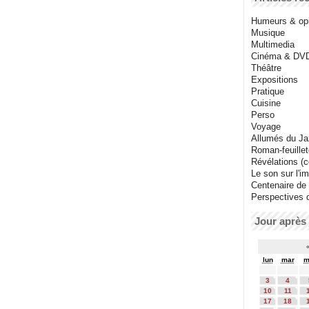
Humeurs & op
Musique
Multimedia
Cinéma & DV
Théâtre
Expositions
Pratique
Cuisine
Perso
Voyage
Allumés du J
Roman-feuille
Révélations (co
Le son sur l'i
Centenaire de
Perspectives 
Jour après 
lun
mar
m
3
4
10
11
17
18