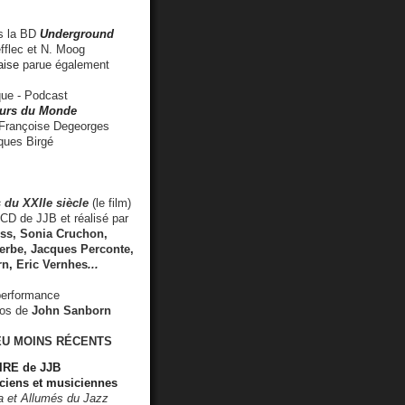
 la BD
Underground
fflec et N. Moog
aise
parue également
e - Podcast
rs du Monde
rançoise Degeorges
ues Birgé
 du XXIIe siècle
(le film)
CD de JJB et réalisé par
s, Sonia Cruchon,
rbe, Jacques Perconte,
rn
,
Eric Vernhes
...
performance
éos de
John Sanborn
EU MOINS RÉCENTS
RE de JJB
ciens et musiciennes
ra et Allumés du Jazz