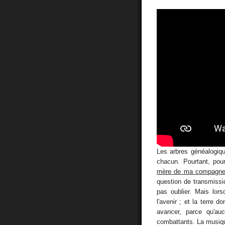
Les arbres généalogiq
chacun. Pourtant, pour
mère de ma compagn
question de transmissi
pas oublier. Mais lor
l'avenir ; et la terre do
avancer, parce qu'auc
combattants. La musique