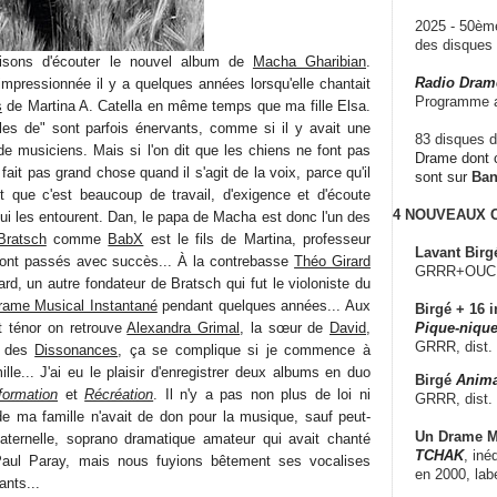
2025 - 50è
des disque
raisons d'écouter le nouvel album de
Macha Gharibian
.
Radio Dram
impressionnée il y a quelques années lorsqu'elle chantait
Programme a
s
de Martina A. Catella en même temps que ma fille Elsa.
illes de" sont parfois énervants, comme si il y avait une
83 disques d
de musiciens. Mais si l'on dit que les chiens ne font pas
Drame dont c
fait pas grand chose quand il s'agit de la voix, parce qu'il
sont sur
Ba
 et que c'est beaucoup de travail, d'exigence et d'écoute
4 NOUVEAUX
ui les entourent. Dan, le papa de Macha est donc l'un des
Bratsch
comme
BabX
est le fils de Martina, professeur
Lavant Birg
sont passés avec succès... À la contrebasse
Théo Girard
GRRR+OUCH!,
ard, un autre fondateur de Bratsch qui fut le violoniste du
rame Musical Instantané
pendant quelques années... Aux
Birgé + 16 i
 ténor on retrouve
Alexandra Grimal
, la sœur de
David
,
Pique-nique
GRRR, dist.
ur des
Dissonances
, ça se complique si je commence à
ille... J'ai eu le plaisir d'enregistrer deux albums en duo
Birgé
Anima
formation
et
Récréation
. Il n'y a pas non plus de loi ni
GRRR, dist.
e ma famille n'avait de don pour la musique, sauf peut-
Un Drame Mu
ternelle, soprano dramatique amateur qui avait chanté
TCHAK
, iné
Paul Paray, mais nous fuyions bêtement ses vocalises
en 2000, lab
ants...