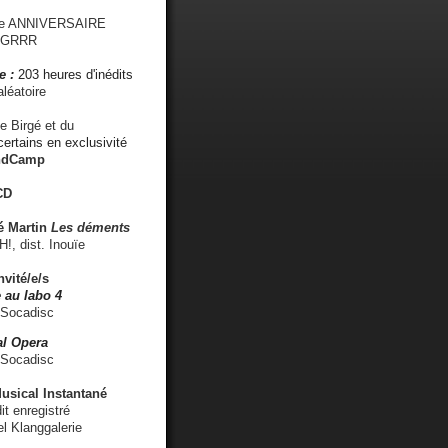
me ANNIVERSAIRE
s GRRR
e :
203 heures d'inédits
léatoire
e Birgé et du
ertains en exclusivité
ndCamp
CD
é
Martin
Les déments
 dist. Inouïe
nvité/e/s
 au labo 4
 Socadisc
l Opera
 Socadisc
sical Instantané
dit enregistré
el Klanggalerie