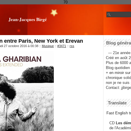
70
Jean-Jacques Birgé
 entre Paris, New York et Erevan
Blog général
udi 27 octobre 2016 à 00:38
::
Musique
::
#3471
::
rss
--- 21e année 
Créé en août 2
Plus de 6000 ar
Blog quotidien f
+ en miroir su
chronique solida
non je ne suis 
Contact:
jjbirg
Translate
Fast English tr
CD
Les dém
de l'Académi