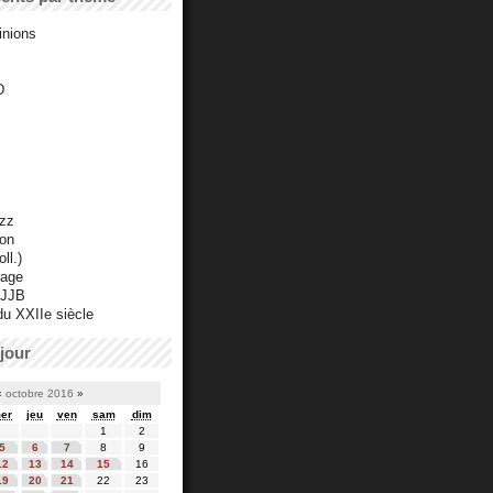
inions
D
azz
ton
ll.)
mage
 JJB
du XXIIe siècle
jour
«
octobre 2016
»
er
jeu
ven
sam
dim
1
2
5
6
7
8
9
12
13
14
15
16
19
20
21
22
23