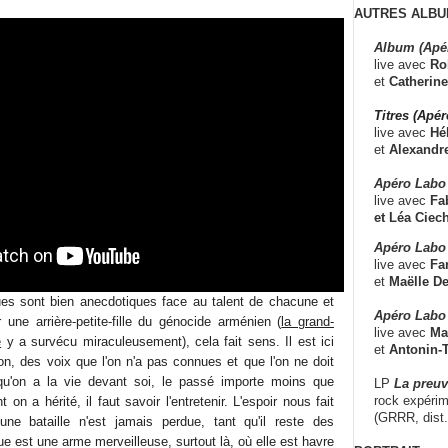
AUTRES ALBU
Album (Apé
live avec
Ro
et
Catherine
Titres (Apé
live avec
Hé
et
Alexandr
Apéro Labo
live avec
Fab
et
Léa Ciech
Apéro Labo 
live avec
Fa
et
Maëlle D
ues sont bien anecdotiques face au talent de chacune et
Apéro Labo
 une arrière-petite-fille du génocide arménien (
la grand-
live avec
Ma
e
y a survécu miraculeusement), cela fait sens. Il est ici
et
Antonin-T
on, des voix que l'on n'a pas connues et que l'on ne doit
squ'on a la vie devant soi, le passé importe moins que
LP
La preu
rock expérim
nt on a hérité, il faut savoir l'entretenir. L'espoir nous fait
(GRRR, dist
une bataille n'est jamais perdue, tant qu'il reste des
 est une arme merveilleuse, surtout là, où elle est havre