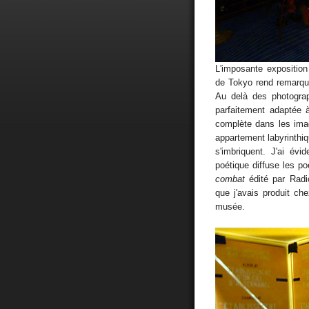
L'imposante expositio
de Tokyo rend remarqua
Au delà des photograp
parfaitement adaptée à 
complète dans les ima
appartement labyrinthi
s'imbriquent. J'ai év
poétique diffuse les 
combat
édité par Radi
que j'avais produit ch
musée.