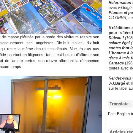
Reformation
avec F.Gorgé
Plumes et po
CD GRRR,
su
5 rééditions 
pour la 1ère 
 de masse piétinée par la horde des visiteurs respire son
Rideau !
(198
salaire égal
(
igneusement ses angoisses Dix-huit salles, dix-huit
contes font 
n qui reste la même depuis ses débuts.
Non, tu n'as pas
L'homme à l
de pourtant en filigranes, tant il est besoin d'affirmer son
glace à trois 
ait de l'artiste certes, son œuvre affirmant la rémanence
Carnage
(1985
 encore temps.
toutes avec d
Rendez-vous
J-J.Birgé et 
sur le label a
Translate
Fast English tr
Articles ré