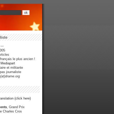
iste
---
005
ticles
rançais le plus ancien !
r Mediapart
ire et militante
pas journaliste
e(at)drame.org
anslation (click here)
ents
, Grand Prix
e Charles Cros