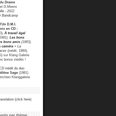
 du Drame
 et D.Meens
ils
- 2022
r Bandcamp
d'Un D.M.I.
fois en CD :
0)
,
À travail égal
1981),
Les bons
les bons amis
(1983),
a caméra
+ La
faces
(inédit, 1984),
) sur Klang Galerie
es bonus inédits !
CD inédit du duo
Hélène Sage
(1981)
utrichien Klanggalerie
anslation (click here)
cents par thème