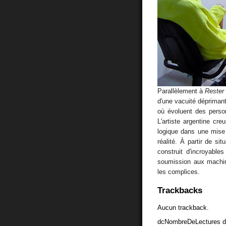
Parallèlement à
Rester 
d'une vacuité déprimant
où évoluent des person
L'artiste argentine cre
logique dans une mise 
réalité. À partir de si
construit d'incroyable
soumission aux machin
les complices.
Trackbacks
Aucun trackback.
dcNombreDeLectures d