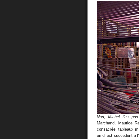
Non, Michel t'es pas
Marchand, Maurice R
consacrée, tableaux m
en direct succèdent à 