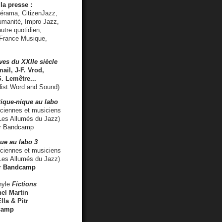
la presse :
lérama, CitizenJazz,
umanité, Impro Jazz,
utre quotidien,
 France Musique,
ves du XXIIe siècle
ail, J-F. Vrod,
S. Lemêtre
...
ist.Word and Sound)
ique-nique au labo
iennes et musiciens
es Allumés du Jazz)
r
Bandcamp
ue au labo 3
ciennes et musiciens
Les Allumés du Jazz)
r
Bandcamp
nyle
Fictions
el Martin
lla & Pitr
camp