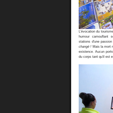
L'évocation du tourisme
humour camouflant so
stations d'une passio
changé !
Mais la mort rô
existence. Aucun portr
du corps tant qu'il est