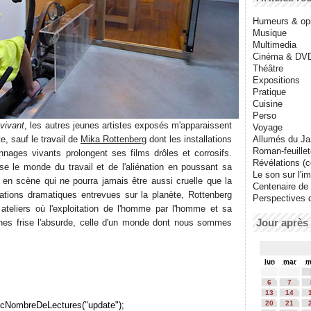
Humeurs & op
Musique
Multimedia
Cinéma & DV
Théâtre
Expositions
Pratique
Cuisine
Perso
vivant
, les autres jeunes artistes exposés m'apparaissent
Voyage
e, sauf le travail de
Mika Rottenberg
dont les installations
Allumés du J
Roman-feuille
nages vivants prolongent ses films drôles et corrosifs.
Révélations (co
use le monde du travail et de l'aliénation en poussant sa
Le son sur l'i
en scène qui ne pourra jamais être aussi cruelle que la
Centenaire de
tuations dramatiques entrevues sur la planète, Rottenberg
Perspectives 
s ateliers où l'exploitation de l'homme par l'homme et sa
Jour après 
es frise l'absurde, celle d'un monde dont nous sommes
lun
mar
m
6
7
13
14
20
21
cNombreDeLectures("update");