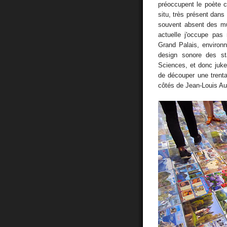
préoccupent le poète 
situ, très présent dans
souvent absent des mus
actuelle j'occupe pas
Grand Palais, enviro
design sonore des st
Sciences, et donc juk
de découper une trent
côtés de Jean-Louis Au