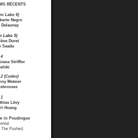
MS RÉCENTS
ro Labo 6)
berto Negro
 Delaunay
ro Labo 5)
lène Duret
e Saada
 4
iana Striffler
elski
2 (Codex)
nny Meteier
esbrosses
 1
thias Lévy
ri Hoang
ve
de
Poudingue
ental
. The Pusher)