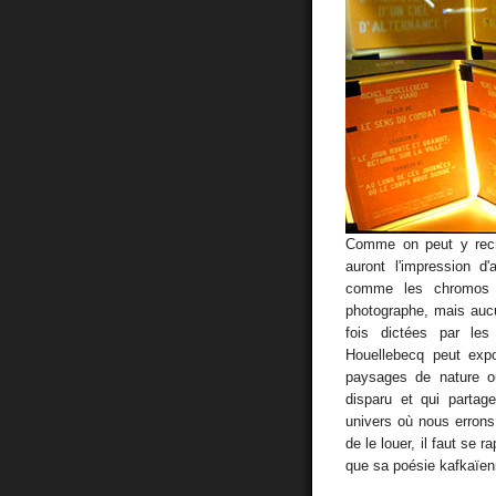
Comme on peut y recra
auront l'impression d'
comme les chromos r
photographe, mais aucu
fois dictées par les
Houellebecq peut exp
paysages de nature ou
disparu et qui partag
univers où nous erron
de le louer, il faut se
que sa poésie kafkaïen