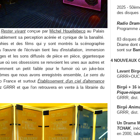
2025 - 50è
des disque
Radio Dram
Programme a
n
Rester vivant
conçue par
Michel Houellebecq
au Palais
blement sa perception acérée et cynique de la banalité.
83 disques d
hies et des films qui y sont montrés la scénographie
Drame dont c
l'œuvre de l'écrivain tient lieu d'installation, immersion
sont sur
Ba
ges et les sons diffusés de pièce en pièce, gigantesque
4 NOUVEAUX
que où ses obsessions se renvoient les unes aux autres et
idemment un petit faible pour le fumoir où un juke-box
Lavant Birg
poèmes que nous avons enregistrés ensemble,
Le sens du
GRRR+OUCH!,
o France et surtout
Établissement d'un ciel d'alternance
Birgé + 16 i
ez GRRR et que l'on retrouvera en vente à la librairie du
Pique-nique
GRRR, dist.
Birgé
Anima
GRRR, dist.
Un Drame Mu
TCHAK
, iné
en 2000, lab