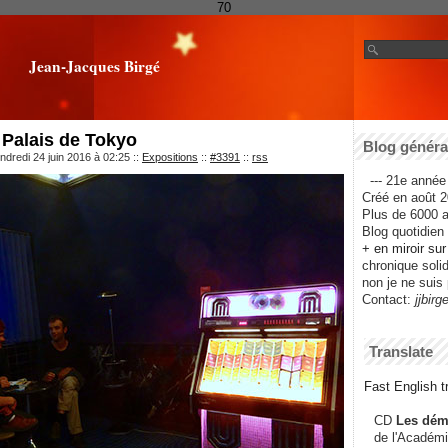
70
Jean-Jacques Birgé
 Palais de Tokyo
Blog général
ndredi 24 juin 2016 à 02:25
::
Expositions
::
#3391
::
rss
--- 21e année 
Créé en août 2
Plus de 6000 ar
Blog quotidien f
+ en miroir su
chronique solida
non je ne suis 
Contact:
jjbirg
Translate
Fast English tr
CD
Les dém
de l'Académi