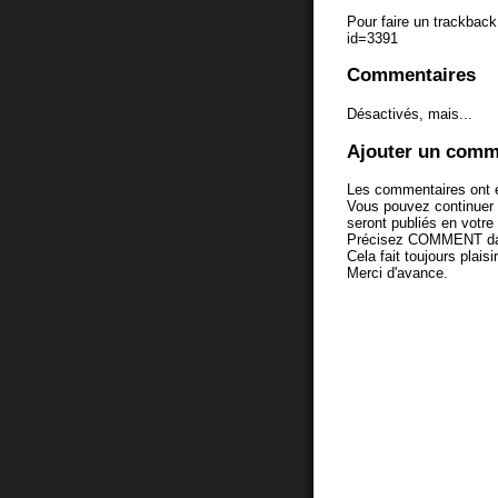
Pour faire un trackback 
id=3391
Commentaires
Désactivés, mais...
Ajouter un comm
Les commentaires ont é
Vous pouvez continuer
seront publiés en votr
Précisez COMMENT dans 
Cela fait toujours plaisi
Merci d'avance.