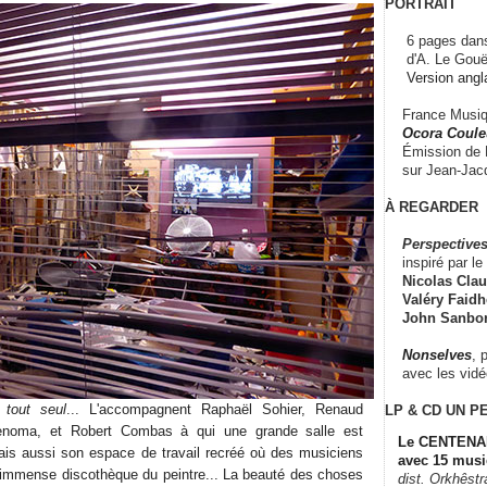
PORTRAIT
6 pages dans
d'A. Le Gouë
Version angl
France Musiqu
Ocora Couleu
Émission de F
sur Jean-Jacq
À REGARDER
Perspectives
inspiré par le 
Nicolas Claus
Valéry Faidhe
John Sanbo
Nonselves
, 
avec les vid
 tout seul
... L'accompagnent Raphaël Sohier, Renaud
LP & CD
UN P
enoma, et Robert Combas à qui une grande salle est
Le CENTENAI
ais aussi son espace de travail recréé où des musiciens
avec 15 musi
l'immense discothèque du peintre... La beauté des choses
dist. Orkhêst