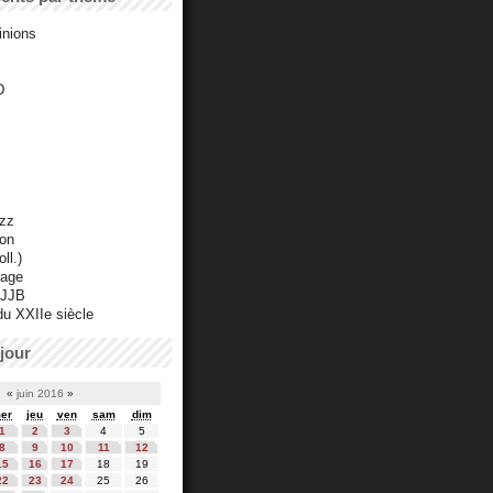
inions
D
azz
ton
ll.)
mage
 JJB
du XXIIe siècle
jour
«
juin 2016
»
er
jeu
ven
sam
dim
1
2
3
4
5
8
9
10
11
12
15
16
17
18
19
22
23
24
25
26