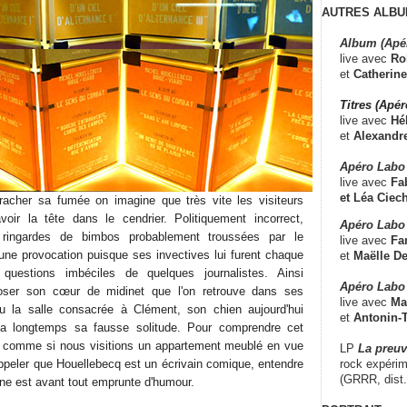
AUTRES ALBU
Album (Apé
live avec
Ro
et
Catherine
Titres (Apé
live avec
Hé
et
Alexandr
Apéro Labo
live avec
Fab
et
Léa Ciech
cher sa fumée on imagine que très vite les visiteurs
avoir la tête dans le cendrier. Politiquement incorrect,
Apéro Labo 
ingardes de bimbos probablement troussées par le
live avec
Fa
ne provocation puisque ses invectives lui furent chaque
et
Maëlle D
 questions imbéciles de quelques journalistes. Ainsi
Apéro Labo
oser son cœur de midinet que l'on retrouve dans ses
live avec
Ma
 la salle consacrée à Clément, son chien aujourd'hui
et
Antonin-T
ea longtemps sa fausse solitude. Pour comprendre cet
s comme si nous visitions un appartement meublé en vue
LP
La preu
rock expérim
 rappeler que Houellebecq est un écrivain comique, entendre
(GRRR, dist
ne est avant tout emprunte d'humour.