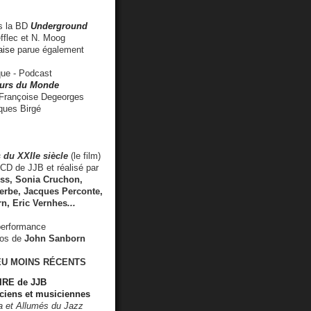
 la BD
Underground
fflec et N. Moog
aise
parue également
e - Podcast
rs du Monde
rançoise Degeorges
ues Birgé
 du XXIIe siècle
(le film)
CD de JJB et réalisé par
s, Sonia Cruchon,
rbe, Jacques Perconte,
rn
,
Eric Vernhes
...
performance
éos de
John Sanborn
EU MOINS RÉCENTS
RE de JJB
ciens et musiciennes
ra et Allumés du Jazz