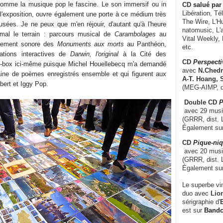
comme la musique pop le fascine. Le son immersif ou in
CD
salué par 
Libération, Té
 l'exposition, ouvre également une porte à ce médium très
The Wire, L'H
ées. Je ne peux que m'en réjouir, d'autant qu'à l'heure
natomusic, L'a
 mal le terrain : parcours musical de
Carambolages
au
Vital Weekly,
nnement sonore des
Monuments aux morts
au Panthéon,
etc.
ations interactives de
Darwin, l'original
à la Cité des
CD
Perspecti
e-box ici-même puisque Michel Houellebecq m'a demandé
avec
N.Chedm
aine de poèmes enregistrés ensemble et qui figurent aux
A-T. Hoang, 
bert et Iggy Pop.
(MEG-AIMP, d
Double CD
P
avec 29 music
(GRRR, dist. L
Également su
CD
Pique-niq
avec 20 musi
(GRRR, dist. 
Également su
Le superbe vi
duo avec
Lion
sérigraphie d'
E
est sur
Band