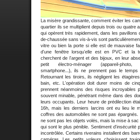
La misère grandissante, comment éviter les cam
quartier ils se multiplient depuis trois ou quatre
qui opèrent très rapidement, dans les pavillons 
de-chaussée sans vis-à-vis sont particulièrement
vitre ou bien la porte si elle est de mauvaise fac
d'une fenêtre lorsqu'elle est en PVC et la to
cherchent de l'argent et des bijoux, en leur abs
petit électro-ménager (appareil-photo, o
smartphone...), ils ne prennent pas le temps d
Retournant les tiroirs, ils négligent les étagères
bain, etc. L'opération doit durer moins de cin
prennent néanmoins des risques incroyables po
souvent minable, pénétrant même dans des do
leurs occupants. Leur heure de prédilection était
16h, mais les derniers larcins ont eu lieu le ma
coffres des automobiles ne sont pas épargnés. 
ne sont pas les objets volés, mais la mise à sac e
qui sont le plus pénible. Sentiment d'insécurité
incontrôlée. Certains riverains installent des ba
caméras. Les petits voleurs choisissent toujou