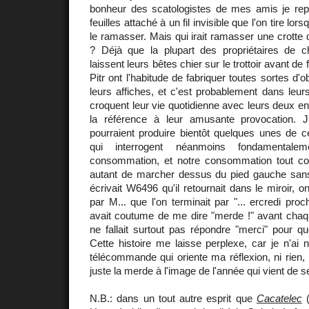
bonheur des scatologistes de mes amis je re
feuilles attaché à un fil invisible que l'on tire lo
le ramasser. Mais qui irait ramasser une crotte q
? Déjà que la plupart des propriétaires de 
laissent leurs bêtes chier sur le trottoir avant de fi
Pitr ont l'habitude de fabriquer toutes sortes d'o
leurs affiches, et c'est probablement dans leurs
croquent leur vie quotidienne avec leurs deux enf
la référence à leur amusante provocation. J'
pourraient produire bientôt quelques unes de 
qui interrogent néanmoins fondamental
consommation, et notre consommation tout co
autant de marcher dessus du pied gauche san
écrivait W6496 qu'il retournait dans le miroir, 
par M... que l'on terminait par "... ercredi pro
avait coutume de me dire "merde !" avant chaqu
ne fallait surtout pas répondre "merci" pour qu
Cette histoire me laisse perplexe, car je n'ai ni 
télécommande qui oriente ma réflexion, ni rien, 
juste la merde à l'image de l'année qui vient de s
N.B.: dans un tout autre esprit que
Cacatelec
(