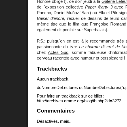
Honoré oblige !), ce soir jeudi à la
Galerie Lefeu
de l'exposition collective
Paper ℗arty 3
avec Pa
Pancho, Daniel Muñoz 'San') où Ella et Pitr sig
Baiser d'encre
, recueil de dessins de leurs car
même titre que le film que
Françoise Romand
également disponible sur Superbalais).
P.S.: puisqu'on en est là je recommande très s
passionnante du livre
Le charme discret de l'in
chez
Actes Sud
, somme fabuleuse d'informat
cerveau racontée avec humour et perspicacité !
Trackbacks
Aucun trackback.
dcNombreDeLectures dcNombreDeLectures("upd
Pour faire un trackback sur ce billet :
http://archives.drame.org/blog/tb.php?id=3273
Commentaires
Désactivés, mais...