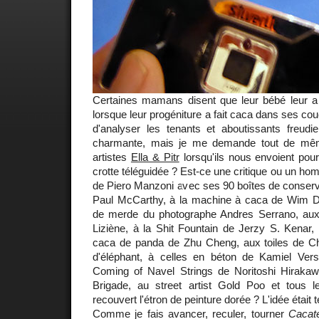
Certaines mamans disent que leur bébé leur a 
lorsque leur progéniture a fait caca dans ses cou
d'analyser les tenants et aboutissants freud
charmante, mais je me demande tout de mêm
artistes
Ella & Pitr
lorsqu'ils nous envoient pou
crotte téléguidée ? Est-ce une critique ou un ho
de Piero Manzoni avec ses 90 boîtes de conserve,
Paul McCarthy, à la machine à caca de Wim Delv
de merde du photographe Andres Serrano, aux
Liziène, à la Shit Fountain de Jerzy S. Kenar,
caca de panda de Zhu Cheng, aux toiles de Chr
d'éléphant, à celles en béton de Kamiel Ve
Coming of Navel Strings de Noritoshi Hirakawa,
Brigade, au street artist Gold Poo et tous
recouvert l'étron de peinture dorée ? L'idée était te
Comme je fais avancer, reculer, tourner
Cacat