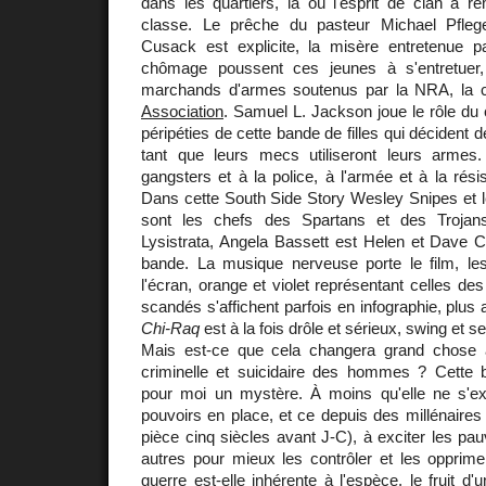
dans les quartiers, là où l'esprit de clan a re
classe. Le prêche du pasteur Michael Pflege
Cusack est explicite, la misère entretenue pa
chômage poussent ces jeunes à s'entretuer, 
marchands d'armes soutenus par la NRA, la c
Association
. Samuel L. Jackson joue le rôle d
péripéties de cette bande de filles qui décident d
tant que leurs mecs utiliseront leurs armes
gangsters et à la police, à l'armée et à la rés
Dans cette South Side Story Wesley Snipes et 
sont les chefs des Spartans et des Trojan
Lysistrata, Angela Bassett est Helen et Dave Cha
bande. La musique nerveuse porte le film, les
l'écran, orange et violet représentant celles d
scandés s'affichent parfois en infographie, plus a
Chi-Raq
est à la fois drôle et sérieux, swing et s
Mais est-ce que cela changera grand chose à
criminelle et suicidaire des hommes ? Cette br
pour moi un mystère. À moins qu'elle ne s'expl
pouvoirs en place, et ce depuis des millénaires 
pièce cinq siècles avant J-C), à exciter les pau
autres pour mieux les contrôler et les opprime
guerre est-elle inhérente à l'espèce, le fruit d