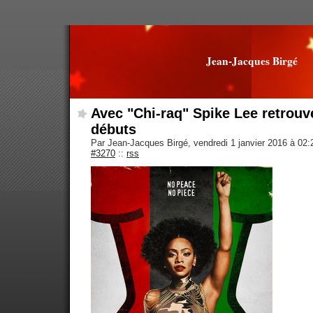
Jean-Jacques Birgé
Avec "Chi-raq" Spike Lee retrouv
débuts
Par Jean-Jacques Birgé, vendredi 1 janvier 2016 à 02
#3270
::
rss