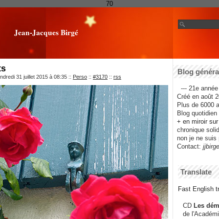
70
Jean-Jacques Birgé
ts
Blog général
dredi 31 juillet 2015 à 08:35
::
Perso
::
#3170
::
rss
--- 21e année 
Créé en août 2
Plus de 6000 ar
Blog quotidien f
+ en miroir su
chronique solida
non je ne suis 
Contact:
jjbirg
Translate
Fast English tr
CD
Les dém
de l'Académi