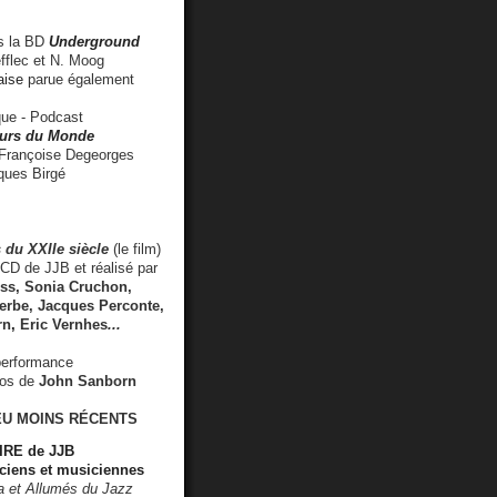
 la BD
Underground
fflec et N. Moog
aise
parue également
e - Podcast
rs du Monde
rançoise Degeorges
ues Birgé
 du XXIIe siècle
(le film)
CD de JJB et réalisé par
s, Sonia Cruchon,
rbe, Jacques Perconte,
rn
,
Eric Vernhes
...
performance
éos de
John Sanborn
EU MOINS RÉCENTS
RE de JJB
ciens et musiciennes
ra et Allumés du Jazz