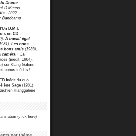
 du Drame
 et D.Meens
ils
- 2022
r Bandcamp
d'Un D.M.I.
fois en CD :
0)
,
À travail égal
1981),
Les bons
les bons amis
(1983),
a caméra
+ La
faces
(inédit, 1984),
) sur Klang Galerie
es bonus inédits !
CD inédit du duo
Hélène Sage
(1981)
utrichien Klanggalerie
anslation (click here)
cents par thème