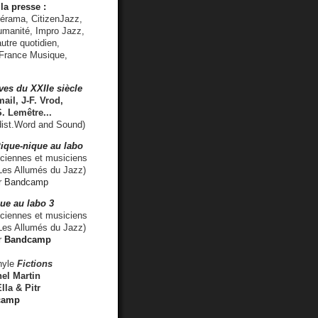
la presse :
lérama, CitizenJazz,
umanité, Impro Jazz,
utre quotidien,
 France Musique,
ves du XXIIe siècle
ail, J-F. Vrod,
S. Lemêtre
...
ist.Word and Sound)
ique-nique au labo
iennes et musiciens
es Allumés du Jazz)
r
Bandcamp
ue au labo 3
ciennes et musiciens
Les Allumés du Jazz)
r
Bandcamp
nyle
Fictions
el Martin
lla & Pitr
camp