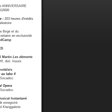
me ANNIVERSAIRE
s GRRR
e :
203 heures d'inédits
léatoire
e Birgé et du
ertains en exclusivité
ndCamp
CD
é
Martin
Les déments
 dist. Inouïe
nvité/e/s
 au labo 4
 Socadisc
l Opera
 Socadisc
sical Instantané
dit enregistré
el Klanggalerie