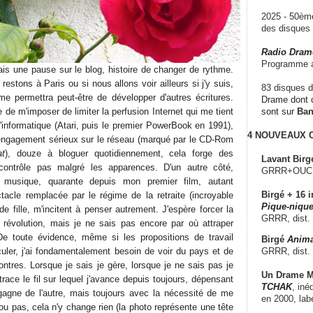
2025 - 50è
des disque
Radio Dram
Programme a
fais une pause sur le blog, histoire de changer de rythme.
restons à Paris ou si nous allons voir ailleurs si j'y suis,
83 disques d
e permettra peut-être de développer d'autres écritures.
Drame dont c
 de m'imposer de limiter la perfusion Internet qui me tient
sont sur
Ba
'informatique (Atari, puis le premier PowerBook en 1991),
4 NOUVEAUX
engagement sérieux sur le réseau (marqué par le CD-Rom
at
), douze à bloguer quotidiennement, cela forge des
Lavant Birg
contrôle pas malgré les apparences. D'un autre côté,
GRRR+OUCH!,
 musique, quarante depuis mon premier film, autant
Birgé + 16 i
ctacle remplacée par le régime de la retraite (incroyable
Pique-nique
de fille, m'incitent à penser autrement. J'espère forcer la
GRRR, dist.
révolution, mais je ne sais pas encore par où attraper
 De toute évidence, même si les propositions de travail
Birgé
Anima
GRRR, dist.
uler, j'ai fondamentalement besoin de voir du pays et de
ontres. Lorsque je sais je gère, lorsque je ne sais pas je
Un Drame Mu
trace le fil sur lequel j'avance depuis toujours, dépensant
TCHAK
, iné
gagne de l'autre, mais toujours avec la nécessité de me
en 2000, lab
ou pas, cela n'y change rien (la photo représente une tête