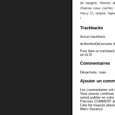
de bergère, féminin 
chasser ceux cachés so
Vas-y JJ, respire, l'ap
!
Trackbacks
Aucun trackback.
dcNombreDeLectures d
Pour faire un trackback 
id=3170
Commentaires
Désactivés, mais...
Ajouter un comm
Les commentaires ont é
Vous pouvez continuer
seront publiés en votr
Précisez COMMENT dans 
Cela fait toujours plaisi
Merci d'avance.