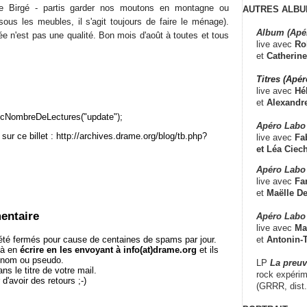
de Birgé - partis garder nos moutons en montagne ou
AUTRES ALBU
us les meubles, il s'agit toujours de faire le ménage).
Album (Apé
née n'est pas une qualité. Bon mois d'août à toutes et tous
live avec
Ro
et
Catherine
Titres (Apé
live avec
Hé
et
Alexandr
cNombreDeLectures("update");
Apéro Labo
sur ce billet : http://archives.drame.org/blog/tb.php?
live avec
Fab
et
Léa Ciech
Apéro Labo 
live avec
Fa
et
Maëlle D
entaire
Apéro Labo
live avec
Ma
et
Antonin-T
té fermés pour cause de centaines de spams par jour.
 à en
écrire en les envoyant à info(at)drame.org
et ils
e nom ou pseudo.
LP
La preu
le titre de votre mail.
rock expérim
r d'avoir des retours ;-)
(GRRR, dist