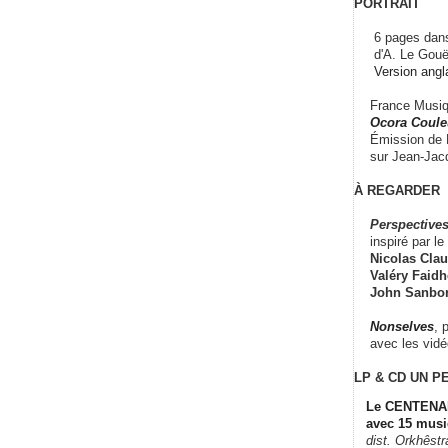
PORTRAIT
6 pages dans
d'A. Le Gouë
Version angl
France Musiqu
Ocora Couleu
Émission de F
sur Jean-Jacq
À REGARDER
Perspectives
inspiré par le 
Nicolas Claus
Valéry Faidhe
John Sanbo
Nonselves
, 
avec les vid
LP & CD
UN P
Le CENTENAI
avec 15 musi
dist. Orkhêst