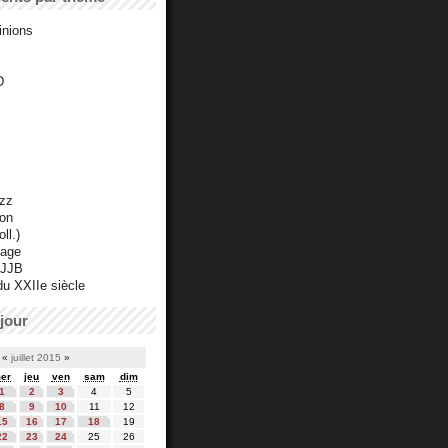
inions
D
azz
ton
ll.)
mage
 JJB
du XXIIe siècle
jour
«
juillet 2015
»
er
jeu
ven
sam
dim
1
2
3
4
5
8
9
10
11
12
15
16
17
18
19
22
23
24
25
26