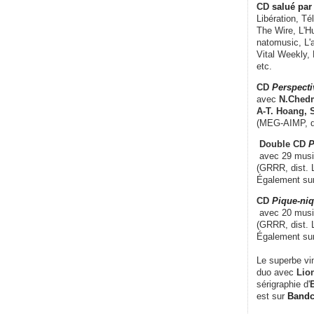
CD
salué par 
Libération, Té
The Wire, L'H
natomusic, L'a
Vital Weekly,
etc.
CD
Perspecti
avec
N.Chedm
A-T. Hoang, 
(MEG-AIMP, d
Double CD
P
avec 29 music
(GRRR, dist. L
Également su
CD
Pique-niq
avec 20 musi
(GRRR, dist. 
Également su
Le superbe vi
duo avec
Lion
sérigraphie d'
E
est sur
Band