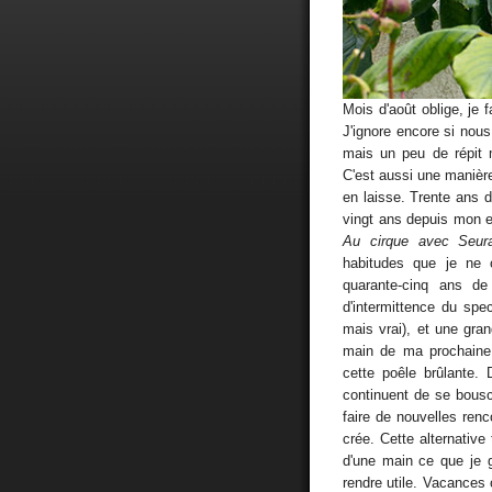
Mois d'août oblige, je 
J'ignore encore si nous 
mais un peu de répit m
C'est aussi une manière
en laisse. Trente ans d
vingt ans depuis mon 
Au cirque avec Seur
habitudes que je ne 
quarante-cinq ans de
d'intermittence du spe
mais vrai), et une gran
main de ma prochaine 
cette poêle brûlante.
continuent de se bousc
faire de nouvelles renc
crée. Cette alternative 
d'une main ce que je 
rendre utile. Vacances 