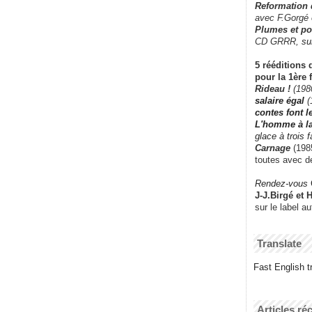
Reformation
avec F.Gorgé
Plumes et po
CD GRRR,
su
5 rééditions 
pour la 1ère 
Rideau !
(198
salaire égal
(
contes font 
L'homme à l
glace à trois 
Carnage
(1985
toutes avec d
Rendez-vous
J-J.Birgé et 
sur le label a
Translate
Fast English tr
Articles ré