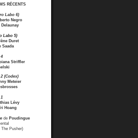
MS RÉCENTS
ro Labo 6)
berto Negro
 Delaunay
ro Labo 5)
lène Duret
e Saada
 4
iana Striffler
elski
2 (Codex)
nny Meteier
esbrosses
 1
thias Lévy
ri Hoang
ve
de
Poudingue
ental
. The Pusher)