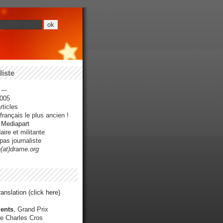
iste
---
005
ticles
rançais le plus ancien !
r Mediapart
ire et militante
pas journaliste
e(at)drame.org
anslation (click here)
ents
, Grand Prix
e Charles Cros