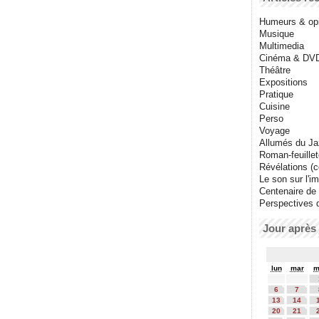
Humeurs & op
Musique
Multimedia
Cinéma & DV
Théâtre
Expositions
Pratique
Cuisine
Perso
Voyage
Allumés du J
Roman-feuille
Révélations (co
Le son sur l'i
Centenaire de
Perspectives 
Jour après 
lun
mar
m
6
7
13
14
20
21