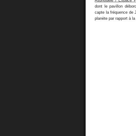
Asphodèle / Espace Po
dont le pavillon débo
capte la fréquence de J
planète par rapport à la