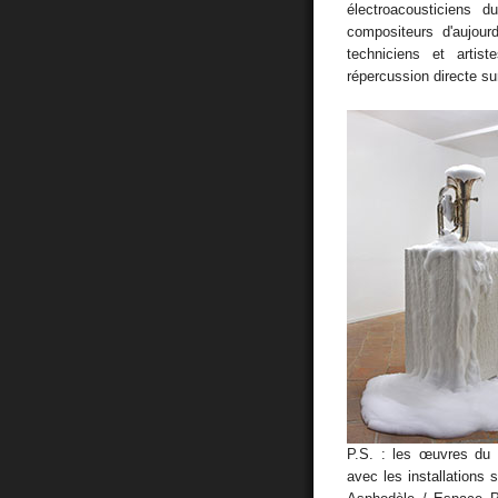
électroacousticiens 
compositeurs d'aujour
techniciens et artis
répercussion directe su
P.S. : les œuvres du
avec les installations 