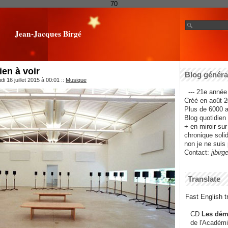
70
Jean-Jacques Birgé
rien à voir
Blog général
i 16 juillet 2015 à 00:01
::
Musique
--- 21e année 
Créé en août 2
Plus de 6000 ar
Blog quotidien f
+ en miroir su
chronique solida
non je ne suis 
Contact:
jjbirg
Translate
Fast English tr
CD
Les dém
de l'Académi