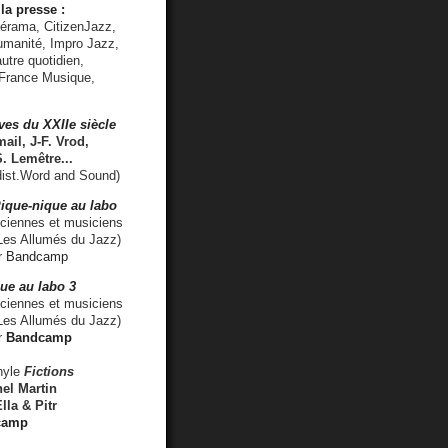
la presse :
lérama, CitizenJazz,
umanité, Impro Jazz,
utre quotidien,
 France Musique,
ves du XXIIe siècle
ail, J-F. Vrod,
S. Lemêtre
...
ist.Word and Sound)
ique-nique au labo
iennes et musiciens
es Allumés du Jazz)
r
Bandcamp
ue au labo 3
ciennes et musiciens
Les Allumés du Jazz)
r
Bandcamp
nyle
Fictions
el Martin
lla & Pitr
camp