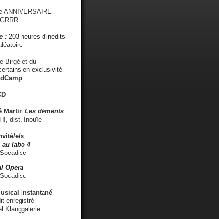
me ANNIVERSAIRE
s GRRR
e :
203 heures d'inédits
léatoire
e Birgé et du
ertains en exclusivité
ndCamp
CD
é
Martin
Les déments
 dist. Inouïe
nvité/e/s
 au labo 4
 Socadisc
l Opera
 Socadisc
sical Instantané
dit enregistré
el Klanggalerie