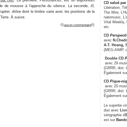
ur l'Art
. La première,
Persistances
, est un euphonium
CD
salué par 
rde de mousse à l'approche du silence. La seconde,
i0
,
Libération, Té
upiter, drône dont le timbre varie avec les positions de la
The Wire, L'H
 Terre. À suivre.
natomusic, L'a
Vital Weekly,
aucun commentaire
etc.
CD
Perspecti
avec
N.Chedm
A-T. Hoang, 
(MEG-AIMP, d
Double CD
P
avec 29 music
(GRRR, dist. L
Également su
CD
Pique-niq
avec 20 musi
(GRRR, dist. 
Également su
Le superbe vi
duo avec
Lion
sérigraphie d'
E
est sur
Band