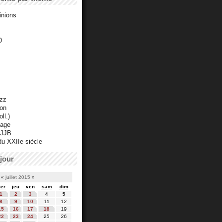
inions
D
azz
ton
ll.)
mage
 JJB
du XXIIe siècle
jour
«
juillet 2015
»
er
jeu
ven
sam
dim
1
2
3
4
5
8
9
10
11
12
15
16
17
18
19
22
23
24
25
26