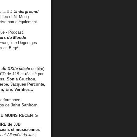
 la BD
Underground
fflec et N. Moog
aise
parue également
e - Podcast
rs du Monde
rançoise Degeorges
ues Birgé
 du XXIIe siècle
(le film)
CD de JJB et réalisé par
s, Sonia Cruchon,
rbe, Jacques Perconte,
rn
,
Eric Vernhes
...
performance
éos de
John Sanborn
EU MOINS RÉCENTS
RE de JJB
ciens et musiciennes
ra et Allumés du Jazz