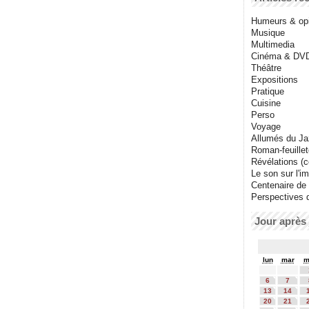
Humeurs & op
Musique
Multimedia
Cinéma & DV
Théâtre
Expositions
Pratique
Cuisine
Perso
Voyage
Allumés du J
Roman-feuille
Révélations (co
Le son sur l'i
Centenaire de
Perspectives 
Jour après 
lun
mar
m
6
7
13
14
20
21