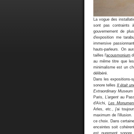
La vogue des installat
sont pas contraints 
gouvernement de plus 
d'exposition me tarabu
immersive passionnant
hauts-parleurs. On au
tailles l'
acousmonium
d
au même titre que les
minimalisme est un cho
délibéré.
Dans les expositions-s
sonore telles
Il était un
Extraordinary Museum
Paris,
L'argent
au Pass 
d'Aïchi,
Les Monument
Arles, etc., j'ai touj
maximum de l'illusion
ce choix. Dans certaine
enceintes soit cohérent
est purement sonore.