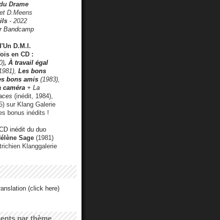
 du Drame
 et D.Meens
ils
- 2022
r Bandcamp
d'Un D.M.I.
fois en CD :
0)
,
À travail égal
1981),
Les bons
les bons amis
(1983),
a caméra
+ La
faces
(inédit, 1984),
) sur Klang Galerie
es bonus inédits !
CD inédit du duo
Hélène Sage
(1981)
utrichien Klanggalerie
anslation (click here)
cents par thème