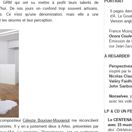
PORTRAIT
du GRM qui ont su mettre à profit leurs talents de
d'hui. De nos jours on confond trop souvent artisans,
6 pages dans
tes. Ce n'est qu'une dénomination, mais elle a une
d'A. Le Gouë
r les œuvres et leur perception.
Version angl
France Musiqu
Ocora Couleu
Émission de F
sur Jean-Jacq
À REGARDER
Perspectives
inspiré par le 
Nicolas Claus
Valéry Faidhe
John Sanbo
Nonselves
, 
avec les vid
LP & CD
UN P
Le CENTENAI
 compositeur
Céleste Boursier-Mougenot
me réconcilient
avec 15 musi
sonores. Il y en a justement deux à Arles, présentées par
dist. Orkhêst