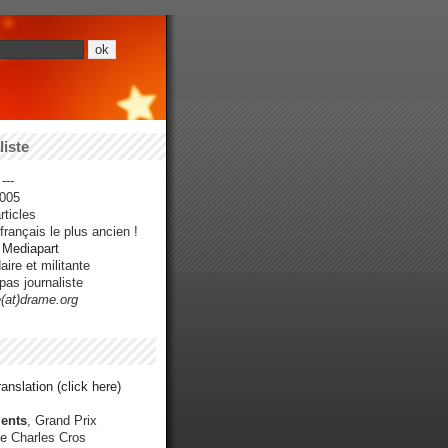
iste
---
005
ticles
rançais le plus ancien !
r Mediapart
ire et militante
pas journaliste
e(at)drame.org
anslation (click here)
ents
, Grand Prix
e Charles Cros