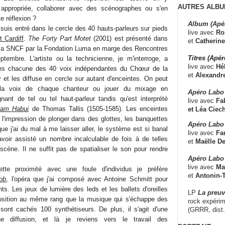
AUTRES ALBU
appropriée, collaborer avec des scénographes ou s'en
e réflexion ?
Album (Apé
suis entré dans le cercle des 40 hauts-parleurs sur pieds
live avec
Ro
t Cardiff
.
The Forty Part Motet
(2001) est présenté dans
et
Catherine
e la SNCF par la Fondation Luma en marge des Rencontres
Titres (Apé
ptembre. L'artiste ou la technicienne, je m'interroge, a
live avec
Hé
stes chacune des 40 voix indépendantes du Chœur de la
et
Alexandr
 et les diffuse en cercle sur autant d'enceintes. On peut
e la voix de chaque chanteur ou jouer du mixage en
Apéro Labo
gnant de tel ou tel haut-parleur tandis qu'est interprété
live avec
Fab
uam Habui
de Thomas Tallis (1505-1585). Les enceintes
et
Léa Ciech
 l'impression de plonger dans des glottes, les banquettes
Apéro Labo 
que j'ai du mal à me laisser aller, le système est si banal
live avec
Fa
'avoir assisté un nombre incalculable de fois à de telles
et
Maëlle D
ène. Il ne suffit pas de spatialiser le son pour rendre
Apéro Labo
live avec
Ma
tte proximité avec une foule d'individus je préfère
et
Antonin-T
ob
, l'opéra que j'ai composé avec Antoine Schmitt pour
s. Les jeux de lumière des leds et les ballets d'oreilles
LP
La preu
position au même rang que la musique qui s'échappe des
rock expérim
sont cachés 100 synthétiseurs. De plus, il s'agit d'une
(GRRR, dist
ne diffusion, et là je reviens vers le travail des