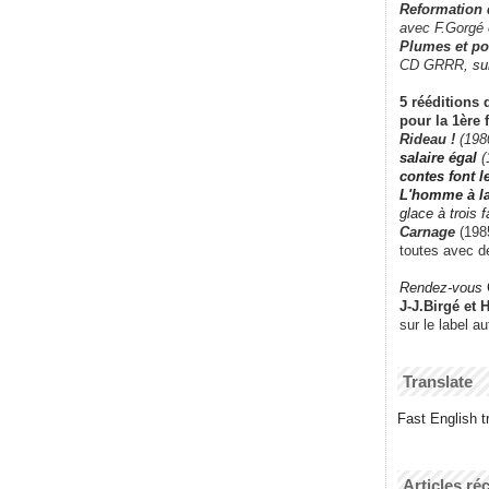
Reformation
avec F.Gorgé
Plumes et po
CD GRRR,
su
5 rééditions 
pour la 1ère 
Rideau !
(198
salaire égal
(
contes font 
L'homme à l
glace à trois 
Carnage
(1985
toutes avec d
Rendez-vous
J-J.Birgé et 
sur le label a
Translate
Fast English tr
Articles ré