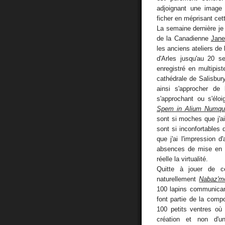
adjoignant une image 
ficher en méprisant cett
La semaine dernière je 
de la Canadienne
Jane
les anciens ateliers d
d'Arles jusqu'au 20 se
enregistré en multipi
cathédrale de Salisbury
ainsi s'approcher d
s'approchant ou s'éloi
Spem in Alium Numq
sont si moches que j'ai
sont si inconfortables 
que j'ai l'impression d
absences de mise en sc
réelle la virtualité.
Quitte à jouer de ce
naturellement
Nabaz'm
100 lapins communicant
font partie de la com
100 petits ventres où 
création et non d'u