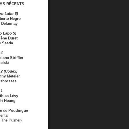
MS RÉCENTS
ro Labo 6)
berto Negro
 Delaunay
ro Labo 5)
lène Duret
e Saada
 4
iana Striffler
elski
2 (Codex)
nny Meteier
esbrosses
 1
thias Lévy
ri Hoang
ve
de
Poudingue
ental
. The Pusher)