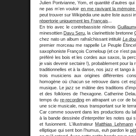
Julien Pontvianne, Yom, et quantité d'autres qui 
ne pas m'en vouloir
en me ravivant la mémoire 
peut trouver sur Wikipédia une autre liste aussi 
répertorie uniquement les Français
...
En trio avec le contrebassiste nîmois
Guillaum
minesottien
Davu Seru
, la clarinettiste bretonne
chez nato un album rafraîchissant intitulé
La dou
premier morceau me rappelle Le Peuple Étincell
saxophoniste François Corneloup (et ce n'est pas
préféré les bois et les cordes aux saxos, la perc
je vais devenir sectaire !), probablement pour l
traditionnelles et à la danse, nos jazz et tango 
trois musiciens aux origines différentes cons
homogène où chacun se retrouve dans cet espé
musique. Le jazz se mâtine des traditions d'im
et des folklores de l'hexagone. Catherine Del
temps du
re-recording
en attrapant un cor de b
une scie musicale, nous transportant sur le terr
Car comme souvent dans les productions du labe
à la bande dessinée d'interpréter les notes qui 
et fusionnent. L'illustrateur
Matthias Lehmann
d
elliptique qui sent bon l'humus, euh pardon le
pét