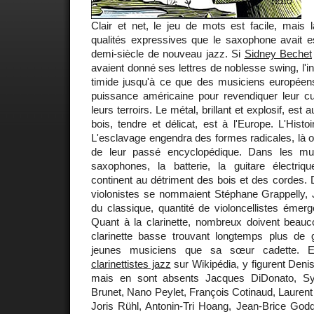
Clair et net, le jeu de mots est facile, mais l
qualités expressives que le saxophone avait
demi-siècle de nouveau jazz. Si
Sidney Bechet
avaient donné ses lettres de noblesse swing, l'i
timide jusqu'à ce que des musiciens europée
puissance américaine pour revendiquer leur cul
leurs terroirs. Le métal, brillant et explosif, est
bois, tendre et délicat, est à l'Europe. L'Hist
L'esclavage engendra des formes radicales, là o
de leur passé encyclopédique. Dans les mus
saxophones, la batterie, la guitare électriq
continent au détriment des bois et des cordes. 
violonistes se nommaient Stéphane Grappelly,
du classique, quantité de violoncellistes émer
Quant à la clarinette, nombreux doivent beauco
clarinette basse trouvant longtemps plus de 
jeunes musiciens que sa sœur cadette. 
clarinettistes jazz
sur Wikipédia, y figurent Denis
mais en sont absents Jacques DiDonato, Sy
Brunet, Nano Peylet, François Cotinaud, Laurent 
Joris Rühl, Antonin-Tri Hoang, Jean-Brice Godd