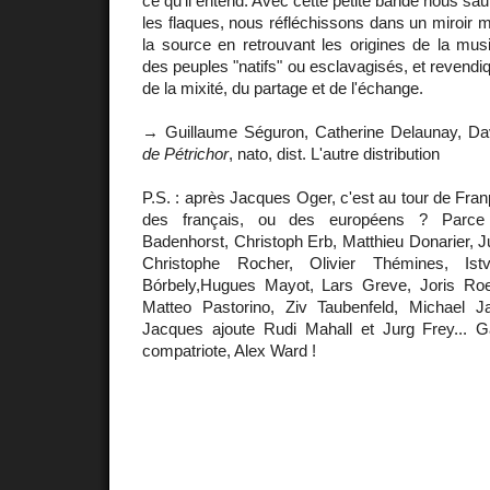
ce qu'il entend. Avec cette petite bande nous sau
les flaques, nous réfléchissons dans un miroir mu
la source en retrouvant les origines de la mus
des peuples "natifs" ou esclavagisés, et revendi
de la mixité, du partage et de l'échange.
→ Guillaume Séguron, Catherine Delaunay, D
de Pétrichor
, nato, dist. L'autre distribution
P.S. : après Jacques Oger, c'est au tour de Fra
des français, ou des européens ? Parce
Badenhorst, Christoph Erb, Matthieu Donarier, J
Christophe Rocher, Olivier Thémines, Is
Bórbely,Hugues Mayot, Lars Greve, Joris Roe
Matteo Pastorino, Ziv Taubenfeld, Michael J
Jacques ajoute Rudi Mahall et Jurg Frey... 
compatriote, Alex Ward !