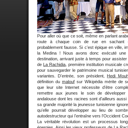
Pour aller où que ce soit, même en parlant arabe
route à chaque coin de rue en sachant 
probablement fausse. Si c'est épique en ville, i
la Medina ! Nous avons donc exécuté une s
destination, arrivant juste à temps pour assiste
de
La Rachidia
, première institution musicale c
pour sauvegarder le patrimoine musical tunisie
variantes. D'entrée, son président,
Hedi Mouh
définition du
malouf
sur Wikipédia mérite de sé
que leur site Internet nécessite d'être compl
remettre aux jeunes le soin de développer
andalouse dont les racines sont d'ailleurs aussi
sa grande majorité la jeunesse tunisienne ignore
qu'elle pourrait développer au lieu de somb
autodestructeur qui l'entraîne vers l'Occident C
La véritable révolution est un processus lon
énergies. Ainsi les vieux professeurs de La Rach