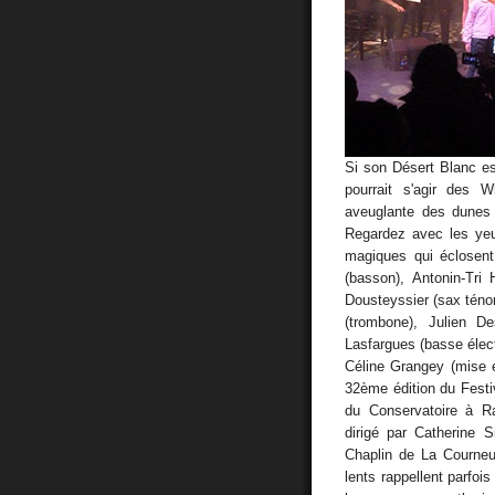
Si son Désert Blanc est
pourrait s'agir des
aveuglante des dunes 
Regardez avec les yeu
magiques qui éclosent 
(basson), Antonin-Tri 
Dousteyssier (sax ténor
(trombone), Julien De
Lasfargues (basse élect
Céline Grangey (mise e
32ème édition du Festi
du Conservatoire à Ra
dirigé par Catherine S
Chaplin de La Courne
lents rappellent parfoi