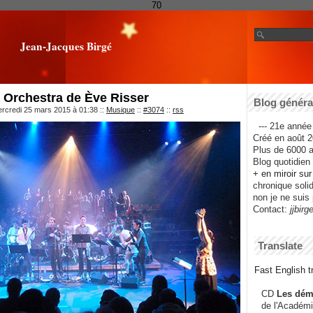
70
Jean-Jacques Birgé
 Orchestra de Ève Risser
Blog général
ercredi 25 mars 2015 à 01:38
::
Musique
::
#3074
::
rss
--- 21e année 
Créé en août 2
Plus de 6000 ar
Blog quotidien f
+ en miroir su
chronique solida
non je ne suis 
Contact:
jjbirg
Translate
Fast English tr
CD
Les dém
de l'Académi