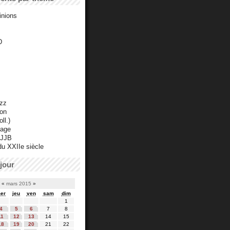
inions
D
azz
ton
ll.)
mage
 JJB
du XXIIe siècle
jour
«
mars 2015
»
er
jeu
ven
sam
dim
1
4
5
6
7
8
11
12
13
14
15
18
19
20
21
22