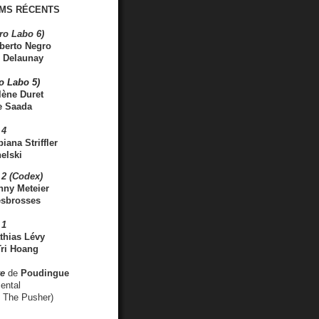
MS RÉCENTS
ro Labo 6)
berto Negro
 Delaunay
ro Labo 5)
lène Duret
e Saada
 4
iana Striffler
elski
2 (Codex)
nny Meteier
esbrosses
 1
thias Lévy
ri Hoang
ve
de
Poudingue
ental
. The Pusher)