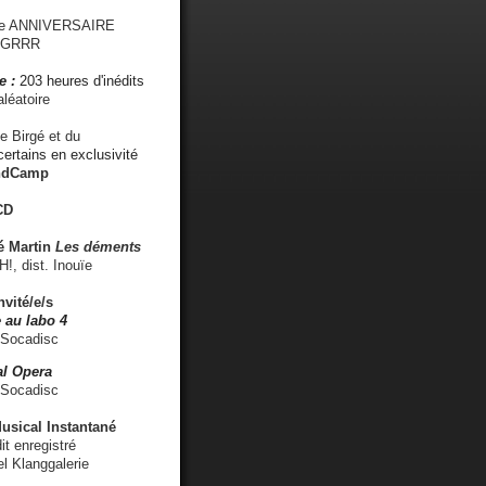
me ANNIVERSAIRE
s GRRR
e :
203 heures d'inédits
léatoire
e Birgé et du
ertains en exclusivité
ndCamp
CD
é
Martin
Les déments
 dist. Inouïe
nvité/e/s
 au labo 4
 Socadisc
l Opera
 Socadisc
sical Instantané
dit enregistré
el Klanggalerie