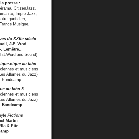
la presse :
lérama, CitizenJazz,
umanité, Impro Jazz,
utre quotidien,
 France Musique,
ves du XXIIe siècle
ail, J-F. Vrod,
S. Lemêtre
...
ist.Word and Sound)
ique-nique au labo
iennes et musiciens
es Allumés du Jazz)
r
Bandcamp
ue au labo 3
ciennes et musiciens
Les Allumés du Jazz)
r
Bandcamp
nyle
Fictions
el Martin
lla & Pitr
camp