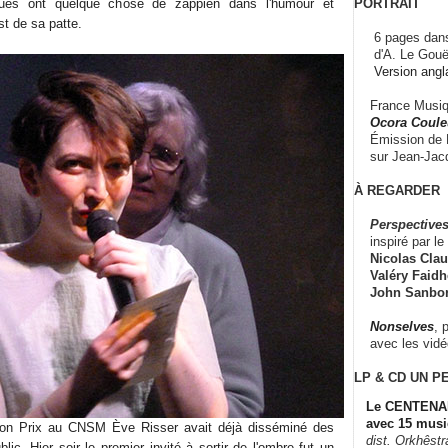
PORTRAIT
ques ont quelque chose de zappien dans l'humour et
est de sa patte.
6 pages dans
d'A. Le Gouë
Version angl
France Musiqu
Ocora Couleu
Émission de F
sur Jean-Jacq
À REGARDER
Perspectives
inspiré par le 
Nicolas Claus
Valéry Faidhe
John Sanbo
Nonselves
, 
avec les vid
LP & CD
UN P
Le CENTENAI
avec 15 musi
son Prix au CNSM Ève Risser avait déjà disséminé des
dist. Orkhêst
ic. Hier soir le premier invité à sortir de l'ombre fut un