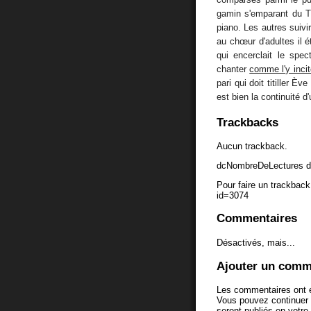
gamin s'emparant du Th
piano. Les autres suivir
au chœur d'adultes il é
qui encerclait le spe
chanter
comme l'y inci
pari qui doit titiller È
est bien la continuité 
Trackbacks
Aucun trackback.
dcNombreDeLectures d
Pour faire un trackback 
id=3074
Commentaires
Désactivés, mais...
Ajouter un comm
Les commentaires ont é
Vous pouvez continuer
seront publiés en votr