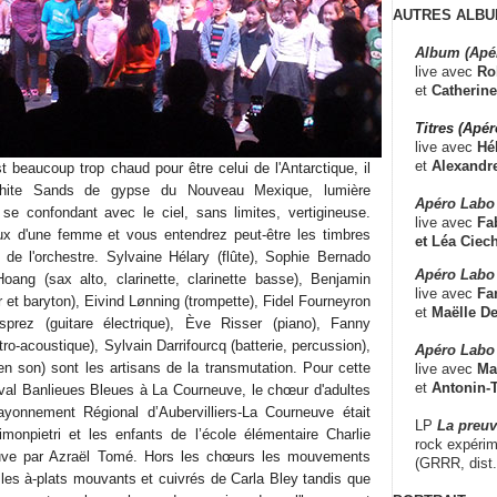
AUTRES ALBU
Album (Apé
live avec
Ro
et
Catherine
Titres (Apé
live avec
Hé
et
Alexandr
 beaucoup trop chaud pour être celui de l'Antarctique, il
 White Sands de gypse du Nouveau Mexique, lumière
Apéro Labo
se confondant avec le ciel, sans limites, vertigineuse.
live avec
Fab
x d'une femme et vous entendrez peut-être les timbres
et
Léa Ciech
de l'orchestre. Sylvaine Hélary (flûte), Sophie Bernado
Apéro Labo 
Hoang (sax alto, clarinette, clarinette basse), Benjamin
live avec
Fa
 et baryton), Eivind Lønning (trompette), Fidel Fourneyron
et
Maëlle D
sprez (guitare électrique), Ève Risser (piano), Fanny
ro-acoustique), Sylvain Darrifourcq (batterie, percussion),
Apéro Labo
n son) sont les artisans de la transmutation. Pour cette
live avec
Ma
et
Antonin-T
val Banlieues Bleues à La Courneuve, le chœur d'adultes
yonnement Régional d’Aubervilliers-La Courneuve était
LP
La preu
imonpietri et les enfants de l’école élémentaire Charlie
rock expérim
uve par Azraël Tomé. Hors les chœurs les mouvements
(GRRR, dist
s les à-plats mouvants et cuivrés de Carla Bley tandis que