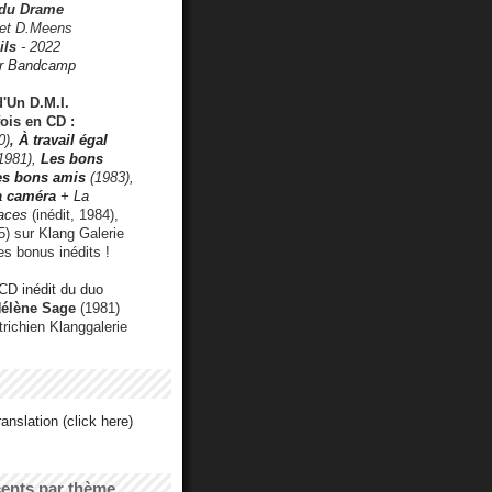
 du Drame
 et D.Meens
ils
- 2022
r Bandcamp
d'Un D.M.I.
fois en CD :
0)
,
À travail égal
1981),
Les bons
les bons amis
(1983),
a caméra
+ La
faces
(inédit, 1984),
) sur Klang Galerie
es bonus inédits !
CD inédit du duo
Hélène Sage
(1981)
utrichien Klanggalerie
anslation (click here)
cents par thème