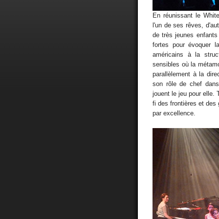
En réunissant le White
l'un de ses rêves, d'aut
de très jeunes enfants
fortes pour évoquer l
américains à la stru
sensibles où la métam
parallèlement à la dir
son rôle de chef dans
jouent le jeu pour elle.
fi des frontières et de
par excellence.