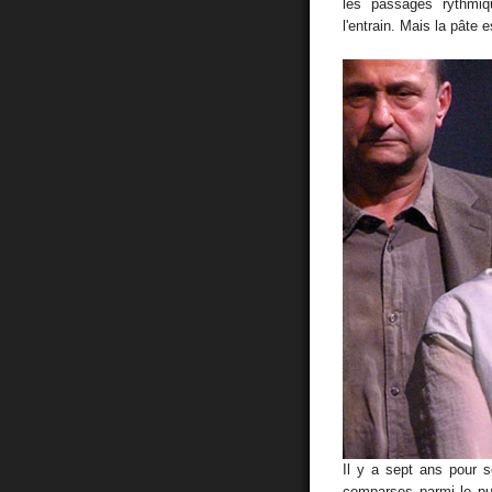
les passages rythmi
l'entrain. Mais la pâte 
Il y a sept ans pour 
comparses parmi le publ