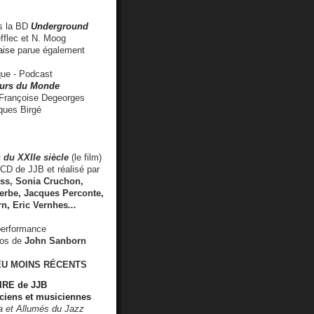
 la BD
Underground
fflec et N. Moog
aise
parue également
e - Podcast
rs du Monde
rançoise Degeorges
ues Birgé
 du XXIIe siècle
(le film)
CD de JJB et réalisé par
s, Sonia Cruchon,
rbe, Jacques Perconte,
rn
,
Eric Vernhes
...
performance
éos de
John Sanborn
EU MOINS RÉCENTS
RE de JJB
ciens et musiciennes
ra et Allumés du Jazz