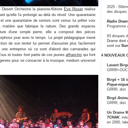
2025 - 50è
 Desert Orchestra la pianiste-flûtiste
Ève Risser
réalise
des disque
ant qu'elle l'a prolongé au delà du réveil. Une quarantaine
 et une quarantaine de seniors sont venus lui prêter voix
Radio Dram
a matière que fabrique la nature. Des grands espaces
Programme a
cture d'une simple pierre, elle a composé des pièces
83 disques d
orphose joue avec le temps. Le projet pédagogique mené
Drame dont c
ection de son
tentet
lui permet d'assumer plus facilement
sont sur
Ba
 une entreprise où ce sont d'abord des camarades qui
 Tous et toutes font partie de ces jeunes
affranchis
qui font
4 NOUVEAUX
s genres pour se consacrer à la musique, medium universel
Lavant Birg
GRRR+OUCH!,
Birgé + 16 i
Pique-nique
GRRR, dist.
Birgé
Anima
GRRR, dist.
Un Drame Mu
TCHAK
, iné
en 2000, lab