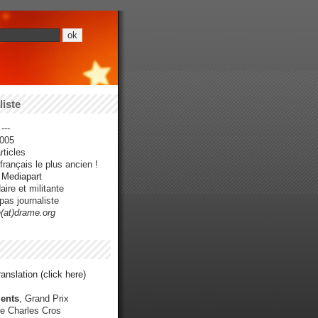
iste
---
005
ticles
rançais le plus ancien !
r Mediapart
ire et militante
pas journaliste
e(at)drame.org
anslation (click here)
ents
, Grand Prix
e Charles Cros