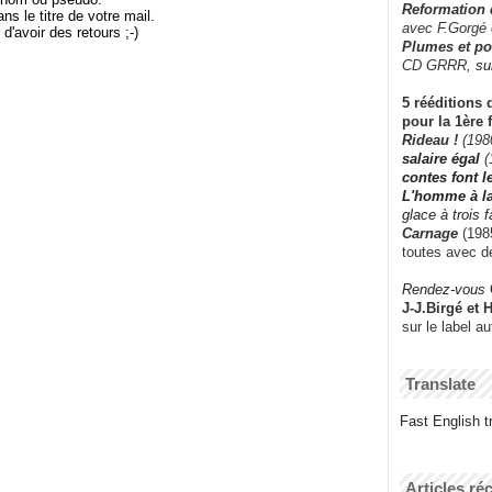
Reformation
le titre de votre mail.
avec F.Gorgé
r d'avoir des retours ;-)
Plumes et po
CD GRRR,
su
5 rééditions 
pour la 1ère 
Rideau !
(198
salaire égal
(
contes font 
L'homme à l
glace à trois 
Carnage
(1985
toutes avec d
Rendez-vous
J-J.Birgé et 
sur le label a
Translate
Fast English tr
Articles ré