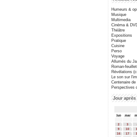
Humeurs & op
Musique
Multimedia
Cinéma & DV
Théâtre
Expositions
Pratique
Cuisine
Perso
Voyage
Allumés du J
Roman-feuille
Révélations (co
Le son sur l'i
Centenaire de
Perspectives 
Jour après 
lun
mar
m
2
3
9
10
16
17