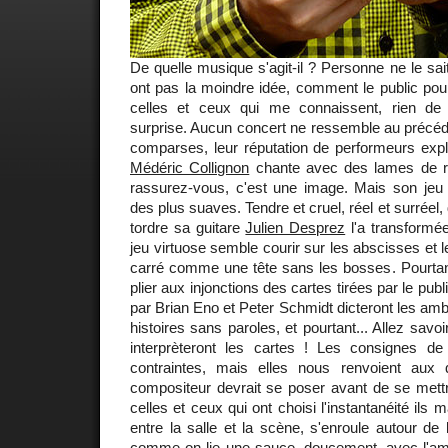
De quelle musique s'agit-il ? Personne ne le sai
ont pas la moindre idée, comment le public pourr
celles et ceux qui me connaissent, rien de 
surprise. Aucun concert ne ressemble au précé
comparses, leur réputation de performeurs explos
Médéric Collignon
chante avec des lames de ra
rassurez-vous, c'est une image. Mais son jeu 
des plus suaves. Tendre et cruel, réel et surréel, d
tordre sa guitare
Julien Desprez
l'a transformé
jeu virtuose semble courir sur les abscisses et 
carré comme une tête sans les bosses. Pourtant
plier aux injonctions des cartes tirées par le publ
par Brian Eno et Peter Schmidt dicteront les amb
histoires sans paroles, et pourtant... Allez sav
interprèteront les cartes ! Les consignes d
contraintes, mais elles nous renvoient aux
compositeur devrait se poser avant de se mettr
celles et ceux qui ont choisi l'instantanéité ils 
entre la salle et la scène, s'enroule autour de l
comme on lie une sauce, doucement, avec l'amou