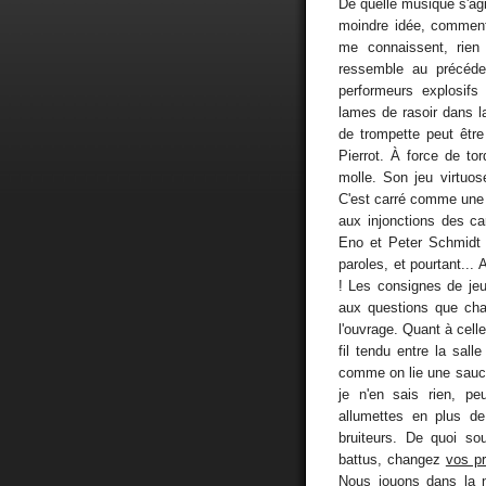
De quelle musique s'agit
moindre idée, comment l
me connaissent, rien
ressemble au précéde
performeurs explosifs 
lames de rasoir dans l
de trompette peut être 
Pierrot. À force de to
molle. Son jeu virtuo
C'est carré comme une t
aux injonctions des car
Eno et Peter Schmidt 
paroles, et pourtant...
! Les consignes de jeu
aux questions que cha
l'ouvrage. Quant à celle
fil tendu entre la salle
comme on lie une sauce,
je n'en sais rien, peu
allumettes en plus de
bruiteurs. De quoi so
battus, changez
vos pr
Nous jouons dans la no