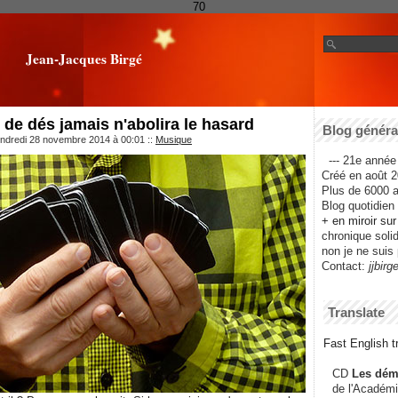
70
Jean-Jacques Birgé
 de dés jamais n'abolira le hasard
Blog général
endredi 28 novembre 2014 à 00:01
::
Musique
--- 21e année 
Créé en août 2
Plus de 6000 ar
Blog quotidien f
+ en miroir su
chronique solida
non je ne suis 
Contact:
jjbirg
Translate
Fast English tr
CD
Les dém
de l'Académi