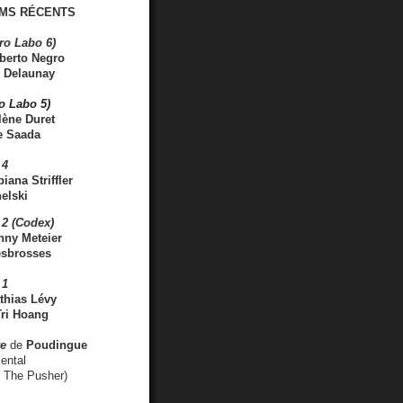
MS RÉCENTS
ro Labo 6)
berto Negro
 Delaunay
ro Labo 5)
lène Duret
e Saada
 4
iana Striffler
elski
2 (Codex)
nny Meteier
esbrosses
 1
thias Lévy
ri Hoang
ve
de
Poudingue
ental
. The Pusher)