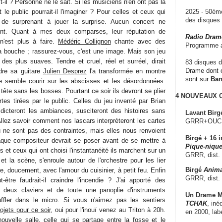
-il ? Personne ne le sait. Si les musiciens n'en ont pas la
e public pourrait-il l'imaginer ? Pour celles et ceux qui
2025 - 50è
des disque
 de surprenant à jouer la surprise. Aucun concert ne
nt. Quant à mes deux comparses, leur réputation de
Radio Dram
n'est plus à faire.
Médéric Collignon
chante avec des
Programme a
a bouche ; rassurez-vous, c'est une image. Mais son jeu
des plus suaves. Tendre et cruel, réel et surréel, dirait
83 disques d
Drame dont c
rdre sa guitare
Julien Desprez
l'a transformée en montre
sont sur
Ba
se semble courir sur les abscisses et les désordonnées.
ête sans les bosses. Pourtant ce soir ils devront se plier
4 NOUVEAUX
tes tirées par le public. Celles du jeu inventé par Brian
dicteront les ambiances, susciteront des histoires sans
Lavant Birg
 Allez savoir comment nos lascars interprèteront les cartes
GRRR+OUCH!,
 ne sont pas des contraintes, mais elles nous renvoient
Birgé + 16 i
que compositeur devrait se poser avant de se mettre à
Pique-nique
s et ceux qui ont choisi l'instantanéité ils marchent sur un
GRRR, dist.
 et la scène, s'enroule autour de l'orchestre pour les lier
Birgé
Anima
 doucement, avec l'amour du cuisinier, à petit feu. Enfin
GRRR, dist.
t-être faudrait-il craindre l'incendie ? J'ai apporté des
 deux claviers et de toute une panoplie d'instruments
Un Drame Mu
uffler dans le micro. Si vous n'aimez pas les sentiers
TCHAK
, iné
ojets pour ce soir
, oui pour l'inouï venez au Triton à 20h.
en 2000, lab
uvelle salle, celle qui se partage entre la fosse et le