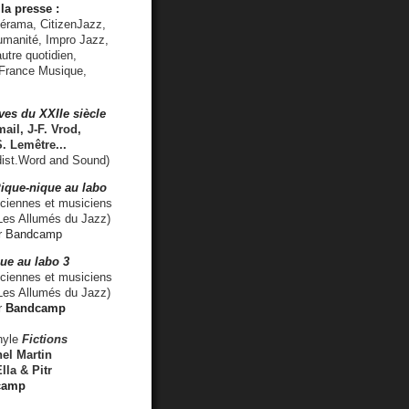
la presse :
lérama, CitizenJazz,
umanité, Impro Jazz,
utre quotidien,
 France Musique,
ves du XXIIe siècle
ail, J-F. Vrod,
S. Lemêtre
...
ist.Word and Sound)
ique-nique au labo
iennes et musiciens
es Allumés du Jazz)
r
Bandcamp
ue au labo 3
ciennes et musiciens
Les Allumés du Jazz)
r
Bandcamp
nyle
Fictions
el Martin
lla & Pitr
camp