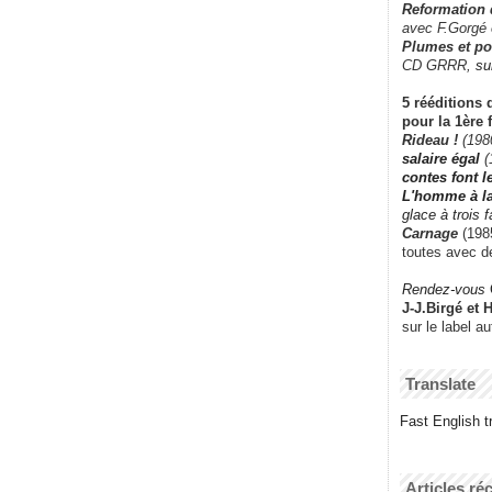
Reformation
avec F.Gorgé
Plumes et po
CD GRRR,
su
5 rééditions 
pour la 1ère 
Rideau !
(198
salaire égal
(
contes font 
L'homme à l
glace à trois 
Carnage
(1985
toutes avec d
Rendez-vous
J-J.Birgé et 
sur le label a
Translate
Fast English tr
Articles ré