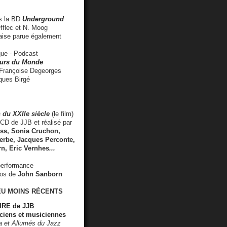
 la BD
Underground
fflec et N. Moog
aise
parue également
e - Podcast
rs du Monde
rançoise Degeorges
ues Birgé
 du XXIIe siècle
(le film)
CD de JJB et réalisé par
s, Sonia Cruchon,
rbe, Jacques Perconte,
rn
,
Eric Vernhes
...
performance
éos de
John Sanborn
EU MOINS RÉCENTS
RE de JJB
ciens et musiciennes
ra et Allumés du Jazz