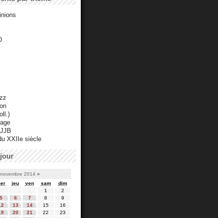
inions
D
azz
ton
ll.)
mage
 JJB
du XXIIe siècle
jour
novembre 2014
»
er
jeu
ven
sam
dim
1
2
5
6
7
8
9
12
13
14
15
16
19
20
21
22
23