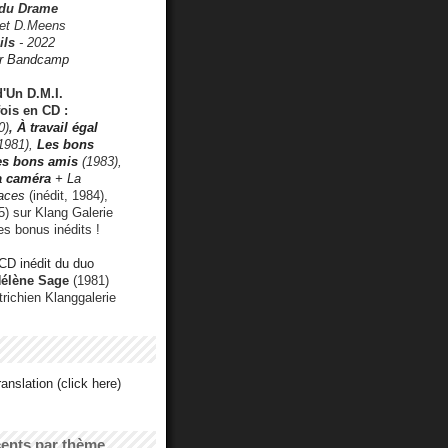
 du Drame
 et D.Meens
ils
- 2022
r Bandcamp
d'Un D.M.I.
fois en CD :
0)
,
À travail égal
1981),
Les bons
les bons amis
(1983),
a caméra
+ La
faces
(inédit, 1984),
) sur Klang Galerie
es bonus inédits !
CD inédit du duo
Hélène Sage
(1981)
utrichien Klanggalerie
anslation (click here)
cents par thème