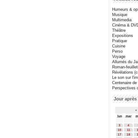
Humeurs & op
Musique
Multimedia
Cinéma & DV
Théâtre
Expositions
Pratique
Cuisine
Perso
Voyage
Allumés du J
Roman-feuille
Révélations (co
Le son sur l'i
Centenaire de
Perspectives 
Jour après 
«
lun
mar
m
3
4
10
11
17
18