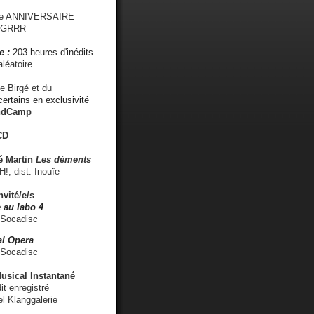
me ANNIVERSAIRE
s GRRR
e :
203 heures d'inédits
léatoire
e Birgé et du
ertains en exclusivité
ndCamp
CD
é
Martin
Les déments
 dist. Inouïe
nvité/e/s
 au labo 4
 Socadisc
l Opera
 Socadisc
sical Instantané
dit enregistré
el Klanggalerie