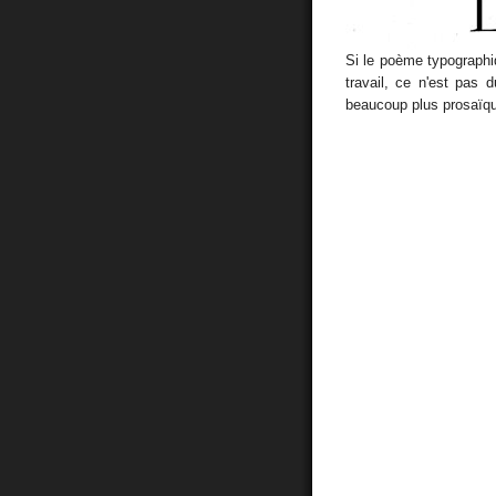
Si le poème typographi
travail, ce n'est pas 
beaucoup plus prosaïqu