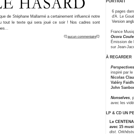
PORTRAIT
6 pages dans
d'A. Le Gouë
que de Stéphane Mallarmé a certainement influencé notre
Version angl
du tout le texte qui sera joué ce soir ! Nos cadres sont
es...
France Musiqu
Ocora Couleu
aucun commentaire
Émission de F
sur Jean-Jacq
À REGARDER
Perspectives
inspiré par le 
Nicolas Claus
Valéry Faidhe
John Sanbo
Nonselves
, 
avec les vid
LP & CD
UN P
Le CENTENAI
avec 15 musi
dist. Orkhêst