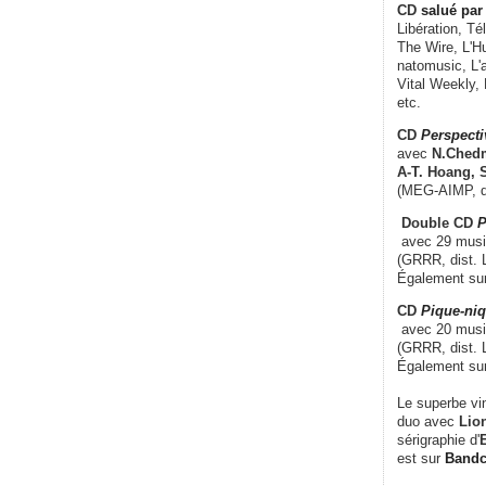
CD
salué par 
Libération, Té
The Wire, L'H
natomusic, L'a
Vital Weekly,
etc.
CD
Perspecti
avec
N.Chedm
A-T. Hoang, 
(MEG-AIMP, d
Double CD
P
avec 29 music
(GRRR, dist. L
Également su
CD
Pique-niq
avec 20 musi
(GRRR, dist. 
Également su
Le superbe vi
duo avec
Lion
sérigraphie d'
E
est sur
Band