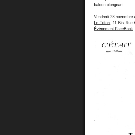
balcon plongeant...
Vendredi 28 novembre 
Le Triton
, 11 Bis Rue 
Évènement FaceBook