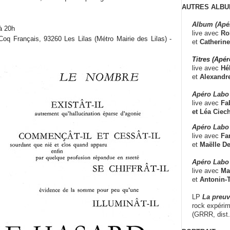
AUTRES ALBU
Album (Apé
à 20h
live avec
Ro
Coq Français, 93260 Les Lilas (Métro Mairie des Lilas) -
et
Catherine
Titres (Apé
live avec
Hé
et
Alexandr
Apéro Labo
live avec
Fab
et
Léa Ciech
Apéro Labo 
live avec
Fa
et
Maëlle D
Apéro Labo
live avec
Ma
et
Antonin-T
LP
La preu
rock expérim
(GRRR, dist