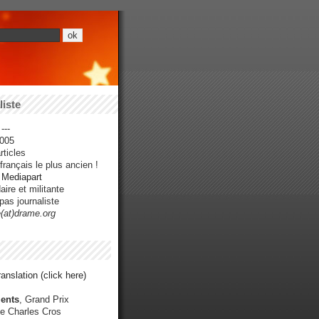
iste
---
005
ticles
rançais le plus ancien !
r Mediapart
ire et militante
pas journaliste
e(at)drame.org
anslation (click here)
ents
, Grand Prix
e Charles Cros