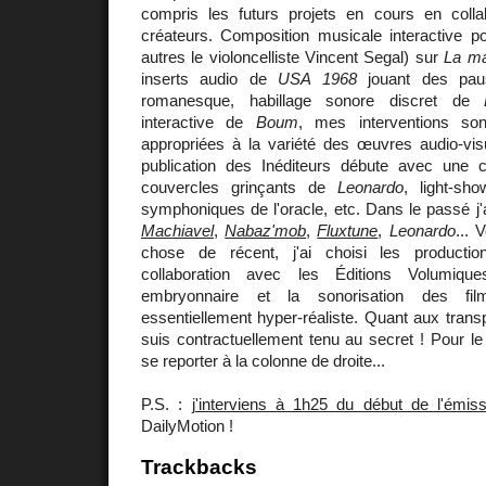
compris les futurs projets en cours en colla
créateurs. Composition musicale interactive p
autres le violoncelliste Vincent Segal) sur
La ma
inserts audio de
USA 1968
jouant des pau
romanesque, habillage sonore discret de
interactive de
Boum
, mes interventions sont
appropriées à la variété des œuvres audio-vis
publication des Inéditeurs débute avec une co
couvercles grinçants de
Leonardo
, light-sho
symphoniques de l'oracle, etc. Dans le passé j
Machiavel
,
Nabaz'mob
,
Fluxtune
,
Leonardo
... 
chose de récent, j'ai choisi les productio
collaboration avec les Éditions Volumiqu
embryonnaire et la sonorisation des f
essentiellement hyper-réaliste. Quant aux trans
suis contractuellement tenu au secret ! Pour l
se reporter à la colonne de droite...
P.S. :
j'interviens à 1h25 du début de l'émiss
DailyMotion !
Trackbacks