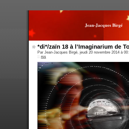
Jean-Jacques Birgé
*di*/zaïn 18 à l’Imaginarium de T
Par Jean-Jacques Birgé, jeudi 20 novembre 2014 à 00
::
rss