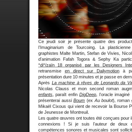
Ce jeudi soir je présente quatre des produ
l'Imaginarium de Tourcoing. La plasticienn
graphistes Malte Martin, Stefan de Vivies, Nicol
d'animation Fafah Togora & Sephy Ka parti
*di*/zaïn 18 organisé par les Designers Inter
retransmise
en direct sur Dailymotion
à par
présentation dure 10 minutes et je passe en derni
Après
La machine à rêves de Leonardo da Vi
Nicolas Clauss et mon second roman aug
enfants
, paraît enfin
DigDeep
, l'oracle imagin
présenterai aussi
Boum
(ex
Au boulot
), roman 
Mikaël Cixous qui vient de recevoir la Bourse P
de Jeunesse de Montreuil.
Les quatre œuvres ont toutes été conçues pour iPa
connexions ! Si je suis l'auteur de deux 
compétences sonores et musicales sont sollicit