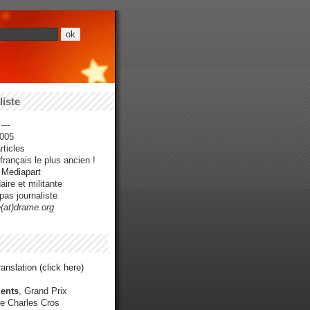
iste
---
005
ticles
rançais le plus ancien !
r Mediapart
ire et militante
pas journaliste
e(at)drame.org
anslation (click here)
ents
, Grand Prix
e Charles Cros