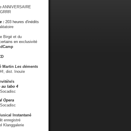
me ANNIVERSAIRE
s GRRR
e :
203 heures d'inédits
léatoire
e Birgé et du
ertains en exclusivité
ndCamp
CD
é
Martin
Les déments
 dist. Inouïe
nvité/e/s
 au labo 4
 Socadisc
l Opera
 Socadisc
sical Instantané
dit enregistré
el Klanggalerie