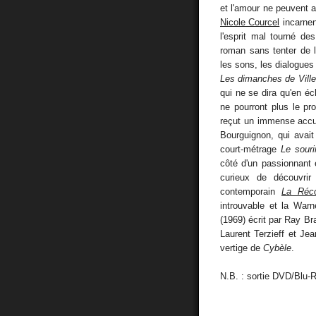
et l'amour ne peuvent 
Nicole Courcel
incarnen
l'esprit mal tourné de
roman sans tenter de 
les sons, les dialogues
Les dimanches de Ville
qui ne se dira qu'en éch
ne pourront plus le pr
reçut un immense accue
Bourguignon, qui avai
court-métrage
Le souri
côté d'un passionnant 
curieux de découvrir
contemporain
La Réc
introuvable et la Warn
(1969) écrit par Ray Br
Laurent Terzieff et Jea
vertige de
Cybèle
.
N.B. : sortie DVD/Blu-R