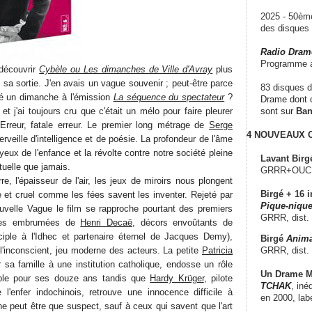
2025 - 50è
des disque
Radio Dram
Programme a
 découvrir
Cybèle ou Les dimanches de Ville d'Avray
plus
sa sortie. J'en avais un vague souvenir ; peut-être parce
83 disques d
ssé un dimanche à l'émission
La séquence du spectateur
?
Drame dont c
et j'ai toujours cru que c'était un mélo pour faire pleurer
sont sur
Ba
Erreur, fatale erreur. Le premier long métrage de
Serge
4 NOUVEAUX
veille d'intelligence et de poésie. La profondeur de l'âme
eux de l'enfance et la révolte contre notre société pleine
Lavant Birg
tuelle que jamais.
GRRR+OUCH!,
e, l'épaisseur de l'air, les jeux de miroirs nous plongent
Birgé + 16 i
et cruel comme les fées savent les inventer. Rejeté par
Pique-nique
uvelle Vague le film se rapproche pourtant des premiers
GRRR, dist.
ages embrumées de
Henri Decaë
, décors envoûtants de
iple à l'Idhec et partenaire éternel de Jacques Demy),
Birgé
Anima
GRRR, dist.
 l'inconscient, jeu moderne des acteurs. La petite
Patricia
sa famille à une institution catholique, endosse un rôle
Un Drame Mu
able pour ses douze ans tandis que
Hardy Krüger
, pilote
TCHAK
, iné
l'enfer indochinois, retrouve une innocence difficile à
en 2000, lab
e peut être que suspect, sauf à ceux qui savent que l'art