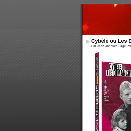
Cybèle ou Les D
Par Jean-Jacques Birgé, me