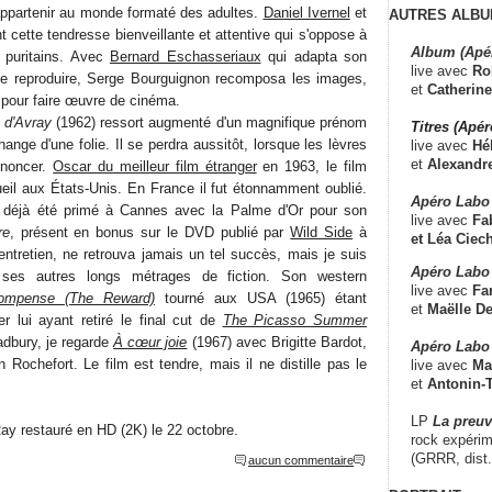
appartenir au monde formaté des adultes.
Daniel Ivernel
et
AUTRES ALBU
t cette tendresse bienveillante et attentive qui s'oppose à
Album (Apé
s puritains. Avec
Bernard Eschasseriaux
qui adapta son
live avec
Ro
le reproduire, Serge Bourguignon recomposa les images,
et
Catherine
 pour faire œuvre de cinéma.
 d'Avray
(1962) ressort augmenté d'un magnifique prénom
Titres (Apé
ange d'une folie. Il se perdra aussitôt, lorsque les lèvres
live avec
Hé
et
Alexandr
ononcer.
Oscar du meilleur film étranger
en 1963, le film
il aux États-Unis. En France il fut étonnamment oublié.
Apéro Labo
t déjà été primé à Cannes avec la Palme d'Or pour son
live avec
Fab
re
, présent en bonus sur le DVD publié par
Wild Side
à
et
Léa Ciech
entretien, ne retrouva jamais un tel succès, mais je suis
Apéro Labo 
 ses autres longs métrages de fiction. Son western
live avec
Fa
ompense (The Reward)
tourné aux USA (1965) étant
et
Maëlle D
er lui ayant retiré le final cut de
The Picasso Summer
adbury, je regarde
À cœur joie
(1967) avec Brigitte Bardot,
Apéro Labo
n Rochefort. Le film est tendre, mais il ne distille pas le
live avec
Ma
et
Antonin-T
LP
La preu
ay restauré en HD (2K) le 22 octobre.
rock expérim
(GRRR, dist
aucun commentaire