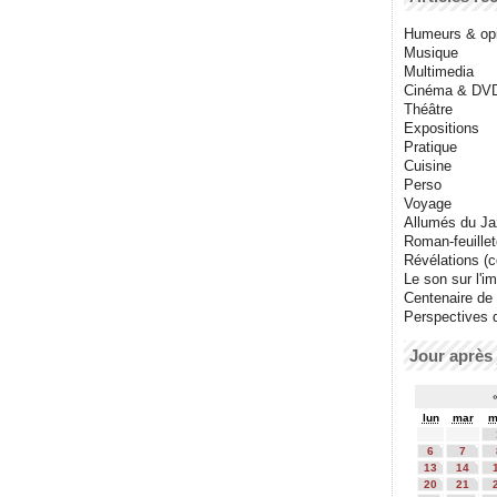
Humeurs & op
Musique
Multimedia
Cinéma & DV
Théâtre
Expositions
Pratique
Cuisine
Perso
Voyage
Allumés du J
Roman-feuille
Révélations (co
Le son sur l'i
Centenaire de
Perspectives 
Jour après 
lun
mar
m
6
7
13
14
20
21