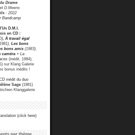
 du Drame
 et D.Meens
ils
- 2022
r Bandcamp
d'Un D.M.I.
fois en CD :
0)
,
À travail égal
1981),
Les bons
les bons amis
(1983),
a caméra
+ La
faces
(inédit, 1984),
) sur Klang Galerie
es bonus inédits !
CD inédit du duo
Hélène Sage
(1981)
utrichien Klanggalerie
anslation (click here)
cents par thème