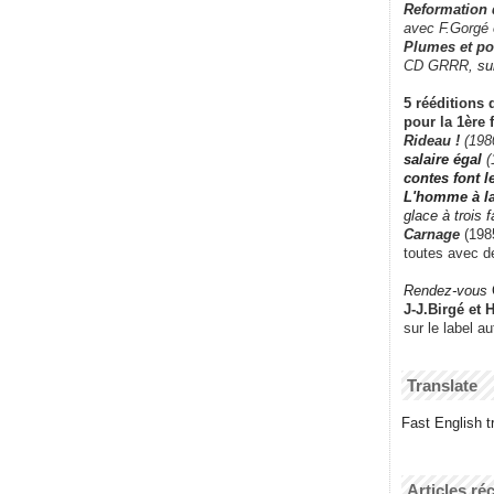
Reformation
avec F.Gorgé
Plumes et po
CD GRRR,
su
5 rééditions 
pour la 1ère 
Rideau !
(198
salaire égal
(
contes font 
L'homme à l
glace à trois 
Carnage
(1985
toutes avec d
Rendez-vous
J-J.Birgé et 
sur le label a
Translate
Fast English tr
Articles ré