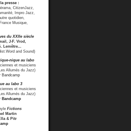
la presse :
lérama, CitizenJazz,
umanité, Impro Jazz,
utre quotidien,
 France Musique,
ves du XXIIe siècle
ail, J-F. Vrod,
S. Lemêtre
...
ist.Word and Sound)
ique-nique au labo
iennes et musiciens
es Allumés du Jazz)
r
Bandcamp
ue au labo 3
ciennes et musiciens
Les Allumés du Jazz)
r
Bandcamp
nyle
Fictions
el Martin
lla & Pitr
camp