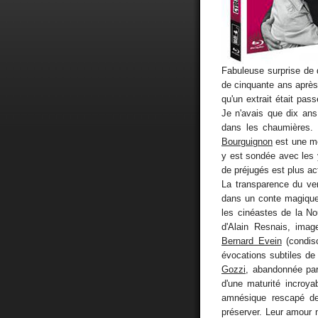
Fabuleuse surprise de
de cinquante ans après 
qu'un extrait était pa
Je n'avais que dix ans 
dans les chaumières. 
Bourguignon
est une mer
y est sondée avec les y
de préjugés est plus ac
La transparence du verr
dans un conte magique 
les cinéastes de la No
d'Alain Resnais, im
Bernard Evein
(condisc
évocations subtiles de
Gozzi
, abandonnée par 
d'une maturité incroy
amnésique rescapé de 
préserver. Leur amour n