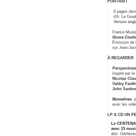
PORTRAIT
6 pages dans
d'A. Le Gouë
Version angl
France Musiqu
Ocora Couleu
Émission de F
sur Jean-Jacq
À REGARDER
Perspectives
inspiré par le 
Nicolas Claus
Valéry Faidhe
John Sanbo
Nonselves
, 
avec les vid
LP & CD
UN P
Le CENTENAI
avec 15 musi
dist. Orkhêst