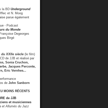
 la BD
Underground
fflec et N. Moog
aise
parue également
e - Podcast
rs du Monde
rançoise Degeorges
ues Birgé
 du XXIIe siècle
(le film)
CD de JJB et réalisé par
s, Sonia Cruchon,
rbe, Jacques Perconte,
rn
,
Eric Vernhes
...
performance
éos de
John Sanborn
EU MOINS RÉCENTS
RE de JJB
ciens et musiciennes
ra et Allumés du Jazz