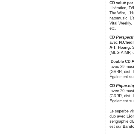
CD
salué par 
Libération, Té
The Wire, L'H
natomusic, L'a
Vital Weekly,
etc.
CD
Perspecti
avec
N.Chedm
A-T. Hoang, 
(MEG-AIMP, d
Double CD
P
avec 29 music
(GRRR, dist. L
Également su
CD
Pique-niq
avec 20 musi
(GRRR, dist. 
Également su
Le superbe vi
duo avec
Lion
sérigraphie d'
E
est sur
Band