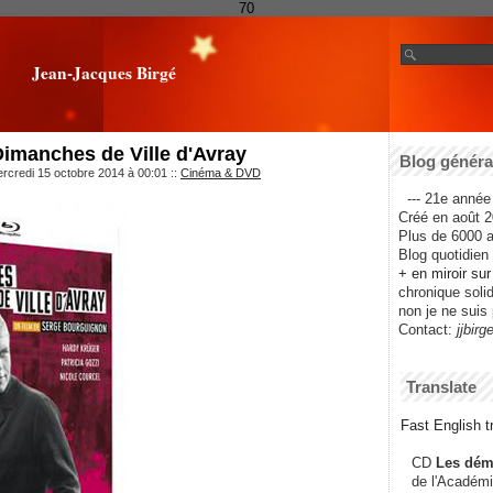
70
Jean-Jacques Birgé
imanches de Ville d'Avray
Blog général
rcredi 15 octobre 2014 à 00:01
::
Cinéma & DVD
--- 21e année 
Créé en août 2
Plus de 6000 ar
Blog quotidien f
+ en miroir su
chronique solida
non je ne suis 
Contact:
jjbirg
Translate
Fast English tr
CD
Les dém
de l'Académi