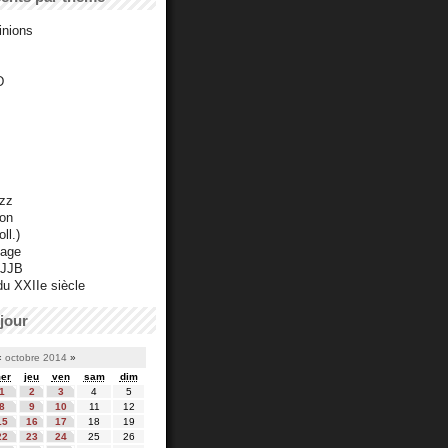
inions
D
azz
ton
ll.)
mage
 JJB
du XXIIe siècle
jour
«
octobre 2014
»
er
jeu
ven
sam
dim
1
2
3
4
5
8
9
10
11
12
15
16
17
18
19
22
23
24
25
26