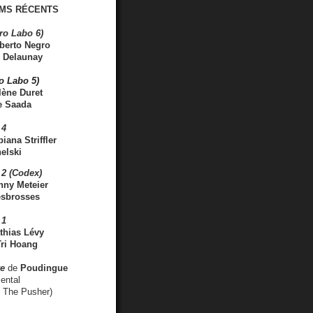
MS RÉCENTS
ro Labo 6)
berto Negro
 Delaunay
ro Labo 5)
lène Duret
e Saada
 4
iana Striffler
elski
2 (Codex)
nny Meteier
esbrosses
 1
thias Lévy
ri Hoang
ve
de
Poudingue
ental
. The Pusher)