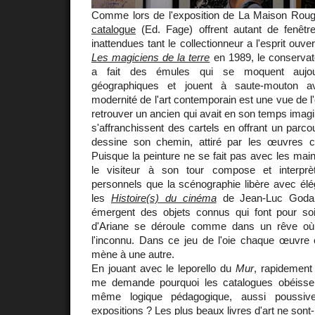
Comme lors de l'exposition de La Maison Roug
catalogue
(Ed. Fage) offrent autant de fenêtre
inattendues tant le collectionneur a l'esprit ouv
Les magiciens de la terre
en 1989, le conserva
a fait des émules qui se moquent aujour
géographiques et jouent à saute-mouton 
modernité de l'art contemporain est une vue de l'
retrouver un ancien qui avait en son temps imagi
s'affranchissent des cartels en offrant un parc
dessine son chemin, attiré par les œuvres
Puisque la peinture ne se fait pas avec les mai
le visiteur à son tour compose et interprè
personnels que la scénographie libère avec él
les
Histoire(s) du cinéma
de Jean-Luc Godard
émergent des objets connus qui font pour soi r
d'Ariane se déroule comme dans un rêve où
l'inconnu. Dans ce jeu de l'oie chaque œuvre
mène à une autre.
En jouant avec le leporello du
Mur
, rapidement 
me demande pourquoi les catalogues obéissen
même logique pédagogique, aussi poussive 
expositions ? Les plus beaux livres d'art ne son