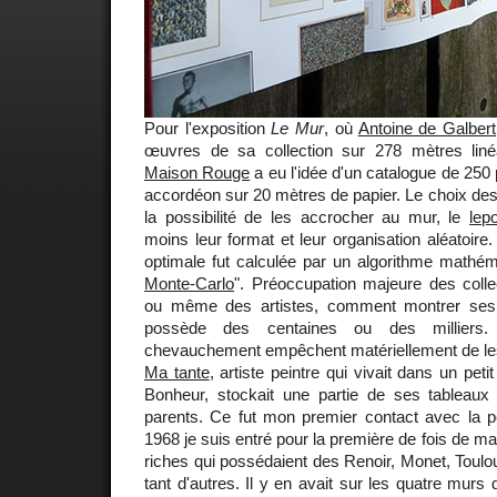
Pour l'exposition
Le Mur
, où
Antoine de Galbert
œuvres de sa collection sur 278 mètres lin
Maison Rouge
a eu l'idée d'un catalogue de 250
accordéon sur 20 mètres de papier. Le choix des
la possibilité de les accrocher au mur, le
lepo
moins leur format et leur organisation aléatoire. 
optimale fut calculée par un algorithme mathéma
Monte-Carlo
". Préoccupation majeure des colle
ou même des artistes, comment montrer ses 
possède des centaines ou des milliers.
chevauchement empêchent matériellement de les
Ma tante
, artiste peintre qui vivait dans un pe
Bonheur, stockait une partie de ses tableau
parents. Ce fut mon premier contact avec la pe
1968 je suis entré pour la première de fois de m
riches qui possédaient des Renoir, Monet, Toulo
tant d'autres. Il y en avait sur les quatre murs 