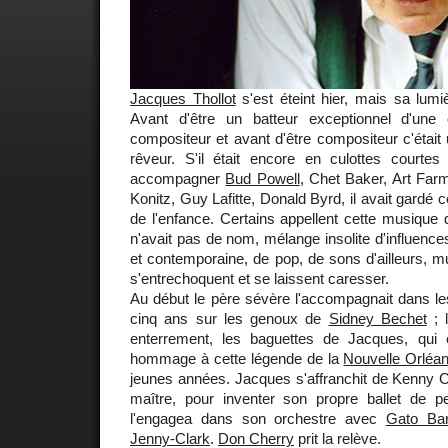
Jacques Thollot
s'est éteint hier, mais sa lumi
Avant d'être un batteur exceptionnel d'une ori
compositeur et avant d'être compositeur c'était 
rêveur. S'il était encore en culottes courte
accompagner
Bud Powell
, Chet Baker, Art Fa
Konitz, Guy Lafitte, Donald Byrd, il avait gardé ce
de l'enfance. Certains appellent cette musique 
n'avait pas de nom, mélange insolite d'influenc
et contemporaine, de pop, de sons d'ailleurs, 
s'entrechoquent et se laissent caresser.
Au début le père sévère l'accompagnait dans les
cinq ans sur les genoux de
Sidney Bechet
; 
enterrement, les baguettes de Jacques, qui e
hommage à cette légende de la
Nouvelle Orléa
jeunes années. Jacques s'affranchit de Kenny Cl
maître, pour inventer son propre ballet de pe
l'engagea dans son orchestre avec
Gato Bar
Jenny-Clark
.
Don Cherry
prit la relève.