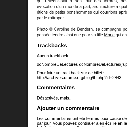
qui réfléchissait à son tour des formes, de
évocation d'un monde à part, architecture à qu
étions de petits bonshommes qui courrions après 
par le rattraper.
Photo © Caroline de Bendern, sa compagne po
pensée tendre ainsi que pour sa fille
Marie
qui ch
Trackbacks
Aucun trackback.
dcNombreDeLectures dcNombreDeLectures("upd
Pour faire un trackback sur ce billet :
http://archives.drame.org/blog/tb.php?id=2943
Commentaires
Désactivés, mais...
Ajouter un commentaire
Les commentaires ont été fermés pour cause d
par jour. Vous pouvez continuer à en
écrire en l