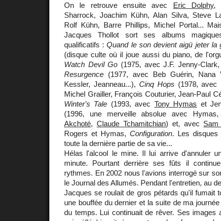
On le retrouve ensuite avec
Eric Dolphy
Sharrock, Joachim Kühn, Alan Silva, Steve L
Rolf Kühn, Barre Phillips, Michel Portal... M
Jacques Thollot sort ses albums magique
qualificatifs :
Quand le son devient aigü jeter la 
(disque culte où il joue aussi du piano, de l'orgu
Watch Devil Go
(1975, avec J.F. Jenny-Clark
Resurgence
(1977, avec Beb Guérin, Nana Va
Kessler, Jeanneau...),
Cinq Hops
(1978, avec 
Michel Grailler, François Couturier, Jean-Paul 
Winter's Tale
(1993, avec
Tony Hymas
et Jen
(1996, une merveille absolue avec Hymas
Akchoté
,
Claude Tchamitchian
) et, avec
Sam 
Rogers et Hymas,
Configuration
. Les disque
toute la dernière partie de sa vie...
Hélas l'alcool le mine. Il lui arrive d'annuler 
minute. Pourtant derrière ses fûts il continu
rythmes. En 2002 nous l'avions interrogé sur s
le Journal des Allumés. Pendant l'entretien, au d
Jacques se roulait de gros pétards qu'il fumait tout
une bouffée du dernier et la suite de ma journée
du temps. Lui continuait de rêver. Ses images 