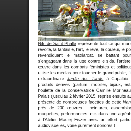
Niki de Saint Phalle
représente tout ce qui manq
révolte, la fantaisie, l'art, le rêve, la couleur, l
revendiquant le matriarcat, se battant pour
s'engageant dans la lutte contre le sida, l'artist
œuvre dans les combats féministes et politiqu
utilise les médias pour toucher le grand public,
extraordinaire
Jardin des Tarots
à Capalbio 
produits dérivés (parfum, mobilier, bijoux, es
houlette de la conservatrice Camille Morinea
Palais
(jusqu'au 2 février 2015, reprise ensuite 
présente de nombreuses facettes de cette
Nan
près de 200 œuvres : peintures, assemblage
maquettes, performances, etc. dans une agréa
à l'Atelier Maciej Fiszer avec un effort particu
audiovisuelles, voire purement sonores !