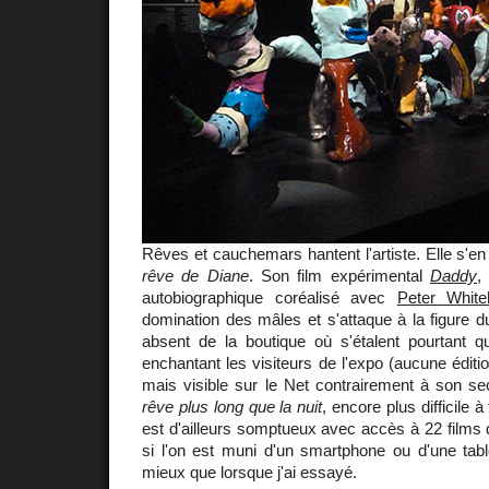
Rêves et cauchemars hantent l'artiste. Elle s'
rêve de Diane
. Son film expérimental
Daddy
,
autobiographique coréalisé avec
Peter White
domination des mâles et s'attaque à la figure 
absent de la boutique où s'étalent pourtant qu
enchantant les visiteurs de l'expo (aucune édit
mais visible sur le Net contrairement à son s
rêve plus long que la nuit
, encore plus difficile à
est d'ailleurs somptueux avec accès à 22 films d
si l'on est muni d'un smartphone ou d'une tab
mieux que lorsque j'ai essayé.