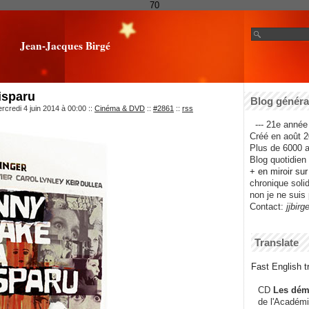
70
Jean-Jacques Birgé
isparu
Blog général
rcredi 4 juin 2014 à 00:00
::
Cinéma & DVD
::
#2861
::
rss
--- 21e année 
Créé en août 2
Plus de 6000 ar
Blog quotidien f
+ en miroir su
chronique solida
non je ne suis 
Contact:
jjbirg
Translate
Fast English tr
CD
Les dém
de l'Académi