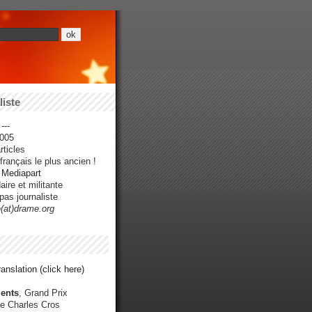
iste
---
005
ticles
rançais le plus ancien !
r Mediapart
ire et militante
pas journaliste
e(at)drame.org
anslation (click here)
ents
, Grand Prix
e Charles Cros