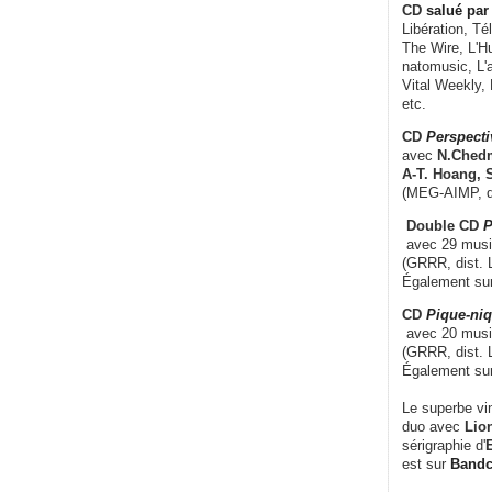
CD
salué par 
Libération, Té
The Wire, L'H
natomusic, L'a
Vital Weekly,
etc.
CD
Perspecti
avec
N.Chedm
A-T. Hoang, 
(MEG-AIMP, d
Double CD
P
avec 29 music
(GRRR, dist. L
Également su
CD
Pique-niq
avec 20 musi
(GRRR, dist. 
Également su
Le superbe vi
duo avec
Lion
sérigraphie d'
E
est sur
Band