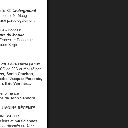
 la BD
Underground
fflec et N. Moog
aise
parue également
e - Podcast
rs du Monde
rançoise Degeorges
ues Birgé
 du XXIIe siècle
(le film)
CD de JJB et réalisé par
s, Sonia Cruchon,
rbe, Jacques Perconte,
rn
,
Eric Vernhes
...
performance
éos de
John Sanborn
EU MOINS RÉCENTS
RE de JJB
ciens et musiciennes
ra et Allumés du Jazz