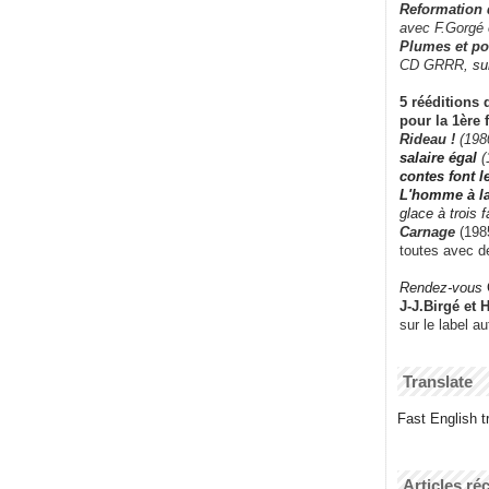
Reformation
avec F.Gorgé
Plumes et po
CD GRRR,
su
5 rééditions 
pour la 1ère 
Rideau !
(198
salaire égal
(
contes font 
L'homme à l
glace à trois 
Carnage
(1985
toutes avec d
Rendez-vous
J-J.Birgé et 
sur le label a
Translate
Fast English tr
Articles ré