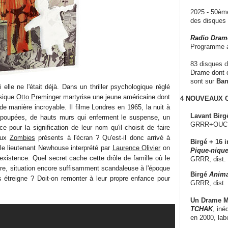
2025 - 50è
des disque
Radio Dram
Programme a
83 disques d
Drame dont c
sont sur
Ba
 elle ne l'était déjà. Dans un thriller psychologique réglé
sique
Otto Preminger
martyrise une jeune américaine dont
4 NOUVEAUX
u de manière incroyable. Il filme Londres en 1965, la nuit à
Lavant Birg
 poupées, de hauts murs qui enferment le suspense, un
GRRR+OUCH!,
ce pour la signification de leur nom qu'il choisit de faire
aux
Zombies
présents à l'écran ? Qu'est-il donc arrivé à
Birgé + 16 i
 lieutenant Newhouse interprété par
Laurence Olivier
on
Pique-nique
existence. Quel secret cache cette drôle de famille où le
GRRR, dist.
 mère, situation encore suffisamment scandaleuse à l'époque
Birgé
Anima
 étreigne ? Doit-on remonter à leur propre enfance pour
GRRR, dist.
Un Drame Mu
TCHAK
, iné
en 2000, lab