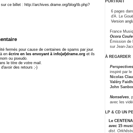
PORTRAIT
sur ce billet : http://archives.drame.org/blog/tb.php?
6 pages dans
d'A. Le Gouë
Version angl
France Musiqu
Ocora Couleu
entaire
Émission de F
sur Jean-Jacq
té fermés pour cause de centaines de spams par jour.
 à en
écrire en les envoyant à info(at)drame.org
et ils
À REGARDER
e nom ou pseudo.
le titre de votre mail.
Perspectives
r d'avoir des retours ;-)
inspiré par le 
Nicolas Claus
Valéry Faidhe
John Sanbo
Nonselves
, 
avec les vid
LP & CD
UN P
Le CENTENAI
avec 15 musi
dist. Orkhêst