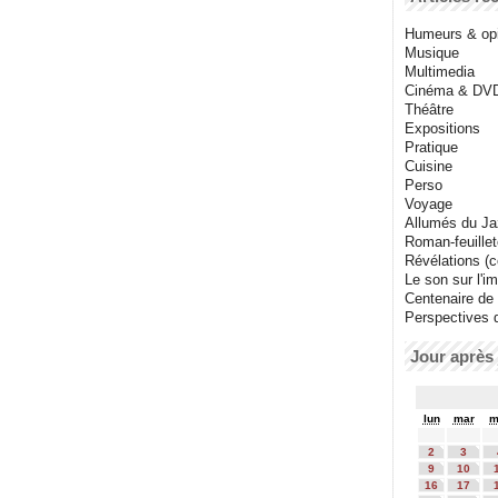
Humeurs & op
Musique
Multimedia
Cinéma & DV
Théâtre
Expositions
Pratique
Cuisine
Perso
Voyage
Allumés du J
Roman-feuille
Révélations (co
Le son sur l'i
Centenaire de
Perspectives 
Jour après 
lun
mar
m
2
3
9
10
16
17