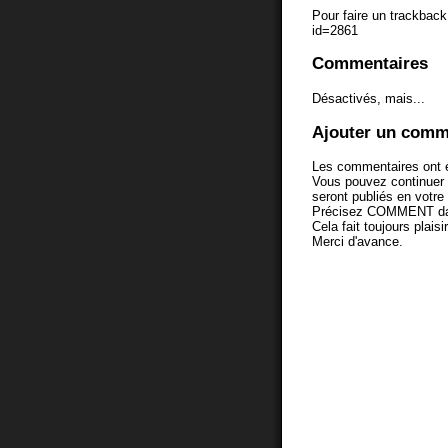
Pour faire un trackback 
id=2861
Commentaires
Désactivés, mais...
Ajouter un comm
Les commentaires ont é
Vous pouvez continuer
seront publiés en votr
Précisez COMMENT dans 
Cela fait toujours plaisi
Merci d'avance.