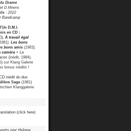
 du Drame
 et D.Meens
ils
- 2022
r Bandcamp
d'Un D.M.I.
fois en CD :
0)
,
À travail égal
1981),
Les bons
les bons amis
(1983),
a caméra
+ La
faces
(inédit, 1984),
) sur Klang Galerie
es bonus inédits !
CD inédit du duo
Hélène Sage
(1981)
utrichien Klanggalerie
anslation (click here)
cents par thème