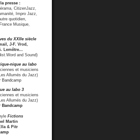
la presse :
lérama, CitizenJazz,
umanité, Impro Jazz,
utre quotidien,
 France Musique,
ves du XXIIe siècle
ail, J-F. Vrod,
S. Lemêtre
...
ist.Word and Sound)
ique-nique au labo
iennes et musiciens
es Allumés du Jazz)
r
Bandcamp
ue au labo 3
ciennes et musiciens
Les Allumés du Jazz)
r
Bandcamp
nyle
Fictions
el Martin
lla & Pitr
camp