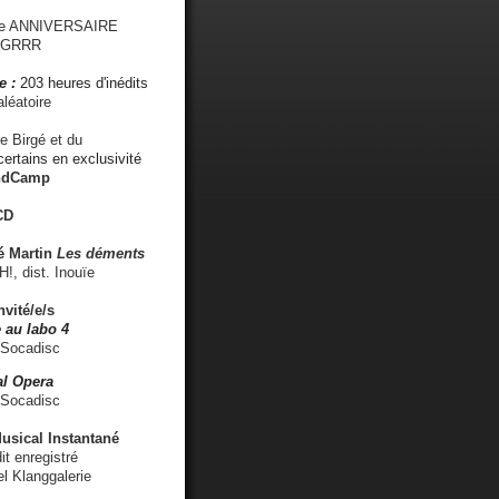
me ANNIVERSAIRE
s GRRR
e :
203 heures d'inédits
léatoire
e Birgé et du
ertains en exclusivité
ndCamp
CD
é
Martin
Les déments
 dist. Inouïe
nvité/e/s
 au labo 4
 Socadisc
l Opera
 Socadisc
sical Instantané
dit enregistré
el Klanggalerie