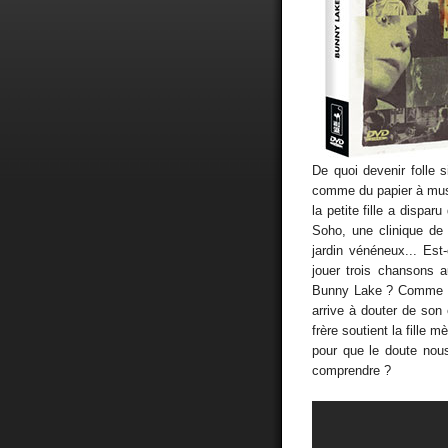
De quoi devenir folle si
comme du papier à mu
la petite fille a dispar
Soho, une clinique de
jardin vénéneux... Est-
jouer trois chansons 
Bunny Lake ? Comme le
arrive à douter de son 
frère soutient la fille
pour que le doute nous
comprendre ?