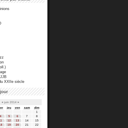
inions
D
azz
ton
ll.)
mage
 JJB
du XXIIe siècle
jour
«
juin 2014
»
er
jeu
ven
sam
dim
1
4
5
6
7
8
11
12
13
14
15
18
19
20
21
22