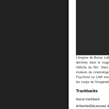
L'énigme de
Bunny Lak
déchirés dans le mag
l'affiche du film. Da
moteurs du cinématogr
Psychose
ou
Lilith
lors
les coups de l'imagina
Trackbacks
Aucun trackback.
dcNombreDeLectures d