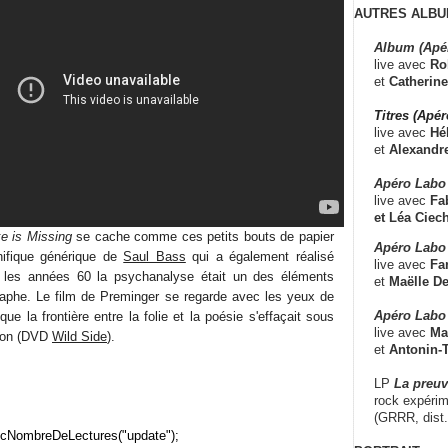
AUTRES ALBU
Album (Apé
live avec
Ro
et
Catherine
Titres (Apé
live avec
Hé
et
Alexandr
Apéro Labo
live avec
Fab
et
Léa Ciech
e is Missing
se cache comme ces petits bouts de papier
Apéro Labo 
nifique générique de
Saul Bass
qui a également réalisé
live avec
Fa
ns les années 60 la psychanalyse était un des éléments
et
Maëlle D
aphe. Le film de Preminger se regarde avec les yeux de
Apéro Labo
que la frontière entre la folie et la poésie s'effaçait sous
live avec
Ma
tion (DVD
Wild Side
).
et
Antonin-T
LP
La preu
rock expérim
(GRRR, dist
cNombreDeLectures("update");