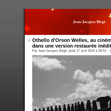
Jean-Jacques Birgé
Othello d'Orson Welles, au cinéma
dans une version restaurée inédi
Par Jean-Jacques Birgé, jeudi 17 avril 2014 à 09:52
::