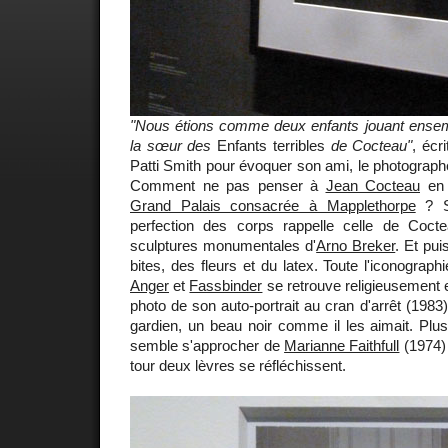
"Nous étions comme deux enfants jouant ensem
la sœur des
Enfants terribles
de Cocteau"
, écr
Patti Smith pour évoquer son ami, le photograp
Comment ne pas penser à
Jean Cocteau
en v
Grand Palais consacrée à Mapplethorpe
? Sa
perfection des corps rappelle celle de Coct
sculptures monumentales d'
Arno Breker
. Et pui
bites, des fleurs et du latex. Toute l'iconograp
Anger
et
Fassbinder
se retrouve religieusement 
photo de son auto-portrait au cran d'arrêt (1983) 
gardien, un beau noir comme il les aimait. Plus 
semble s'approcher de
Marianne Faithfull
(1974) 
tour deux lèvres se réfléchissent.