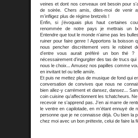
veines et dont nos cerveaux ont besoin pour s'af
de soirée. Chers amis, dites-moi de venir
m'infligez plus de régime bretzels !
Enfin, si j'évoquais plus haut certaines co
renommée de notre pays je mettrais un 
Entendre que tout le monde n'aime pas les bulles e
ruiner pour faire genre ! Apportons la boisson q
nous pencher discrètement vers le robinet d
d'entre vous aurait préféré un bon thé ? La
nécessairement d'ingurgiter des tas de trucs qui
nous le choix... Amusez nos papilles comme vous
en invitant tel ou telle ami/e.
Et puis ne mettez plus de musique de fond qui e
conversation de convives que nous ne conna
bien allez-y carrément et dansez, dansez... San
coin cuisine qu'affectionnent les tchatcheurs. Ne
recevoir ne s'apprend pas. J'en ai marre de rent
le ventre en capilotade, en m'étant ennuyé de n
personne que je ne connaisse déjà. Ou bien la pr
chez moi avec un bon prétexte, celui de faire la f