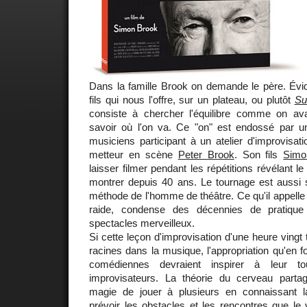
Dans la famille Brook on demande le père. Évi
fils qui nous l'offre, sur un plateau, ou plutôt
Sur
consiste à chercher l'équilibre comme on a
savoir où l'on va. Ce "on" est endossé par un
musiciens participant à un atelier d'improvisati
metteur en scène
Peter Brook
. Son fils
Simo
laisser filmer pendant les répétitions révélant le 
montrer depuis 40 ans. Le tournage est aussi s
méthode de l'homme de théâtre. Ce qu'il appell
raide, condense des décennies de pratique
spectacles merveilleux.
Si cette leçon d'improvisation d'une heure vingt
racines dans la musique, l'appropriation qu'en f
comédiennes devraient inspirer à leur t
improvisateurs. La théorie du cerveau partagé
magie de jouer à plusieurs en connaissant la
prévoir les obstacles et les rencontres que le 