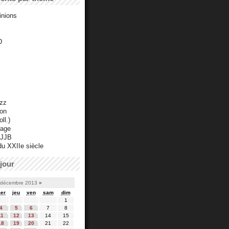
inions
D
azz
ton
ll.)
mage
 JJB
du XXIIe siècle
jour
décembre 2013
»
er
jeu
ven
sam
dim
1
4
5
6
7
8
11
12
13
14
15
18
19
20
21
22