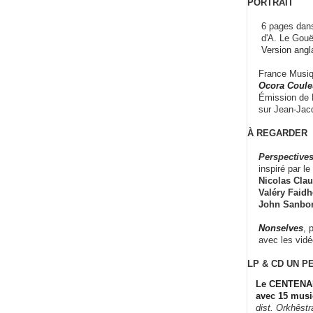
PORTRAIT
6 pages dans
d'A. Le Gouë
Version angl
France Musiqu
Ocora Couleu
Émission de F
sur Jean-Jacq
À REGARDER
Perspectives
inspiré par le 
Nicolas Claus
Valéry Faidhe
John Sanbo
Nonselves
, 
avec les vid
LP & CD
UN P
Le CENTENAI
avec 15 musi
dist. Orkhêst