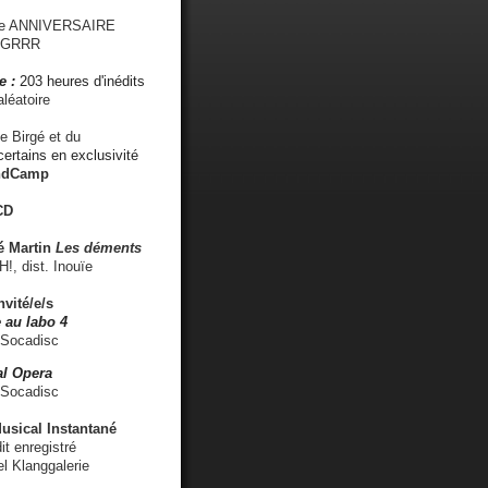
me ANNIVERSAIRE
s GRRR
e :
203 heures d'inédits
léatoire
e Birgé et du
ertains en exclusivité
ndCamp
CD
é
Martin
Les déments
 dist. Inouïe
nvité/e/s
 au labo 4
 Socadisc
l Opera
 Socadisc
sical Instantané
dit enregistré
el Klanggalerie