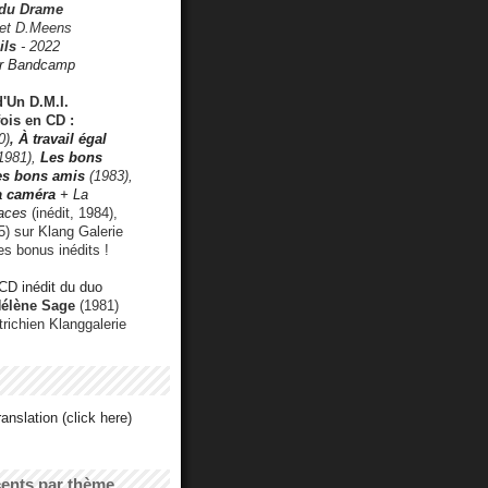
 du Drame
 et D.Meens
ils
- 2022
r Bandcamp
d'Un D.M.I.
fois en CD :
0)
,
À travail égal
1981),
Les bons
les bons amis
(1983),
a caméra
+ La
faces
(inédit, 1984),
) sur Klang Galerie
es bonus inédits !
CD inédit du duo
Hélène Sage
(1981)
utrichien Klanggalerie
anslation (click here)
cents par thème