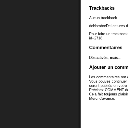
Trackbacks
Aucun trackback.
dcNombreDeLectures d
Pour faire un trackback 
id=2718
Commentaires
Désactivés, mais...
Ajouter un comm
Les commentaires ont é
Vous pouvez continuer
seront publiés en votr
Précisez COMMENT dans 
Cela fait toujours plaisi
Merci d'avance.