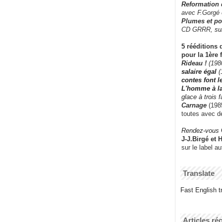
Reformation
avec F.Gorgé
Plumes et po
CD GRRR,
su
5 rééditions 
pour la 1ère 
Rideau !
(198
salaire égal
(
contes font 
L'homme à l
glace à trois 
Carnage
(1985
toutes avec d
Rendez-vous
J-J.Birgé et 
sur le label a
Translate
Fast English tr
Articles ré