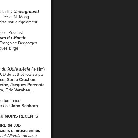
 la BD
Underground
fflec et N. Moog
aise
parue également
e - Podcast
rs du Monde
rançoise Degeorges
ues Birgé
 du XXIIe siècle
(le film)
CD de JJB et réalisé par
s, Sonia Cruchon,
rbe, Jacques Perconte,
rn
,
Eric Vernhes
...
performance
éos de
John Sanborn
EU MOINS RÉCENTS
RE de JJB
ciens et musiciennes
ra et Allumés du Jazz