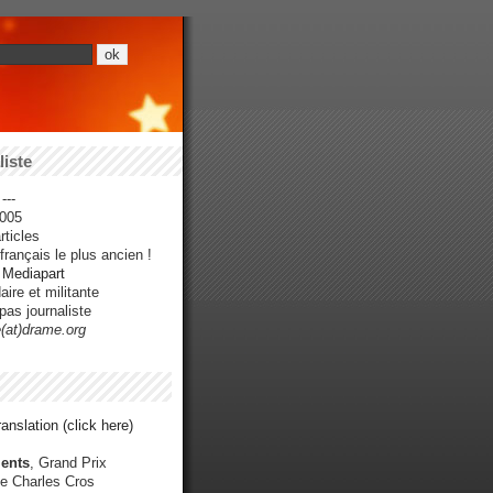
iste
---
005
ticles
rançais le plus ancien !
r Mediapart
ire et militante
pas journaliste
e(at)drame.org
anslation (click here)
ents
, Grand Prix
e Charles Cros