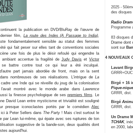
2025 - 50è
des disque
Radio Dram
Programme a
ontinuent la publication en DVD/BluRay de l'œuvre de
ernier film,
La route des Indes (A Passage to India)
,
83 disques d
aste fondamentalement sensible au statut des femmes
Drame dont c
été qui fait peser sur elles tant de conventions sociales
sont sur
Ba
cène une fois de plus le désir refoulé qui engendre la
4 NOUVEAUX
e ambiant accentue la fragilité de
Judy Davis
et
Victor
se battre contre tout ce qui leur a été inculqué.
Lavant Birg
 d'autre part jamais abordée de front, mais on la sent
GRRR+OUCH!,
dans nombreuses de ses réalisations. L'intrigue de
La
Birgé + 16 i
cadre une Inde qui se réveille du joug de la colonisation
Pique-nique
l l'avait montré avec le monde arabe dans
Lawrence
GRRR, dist.
aussi la finesse psychologique de ses
premiers films
. Le
nne David Lean entre mysticisme et trivialité est souligné
Birgé
Anima
GRRR, dist.
our presque iconoclastes portés par le comédien
Alec
ici à Peter Sellers dans
The Party
! Mais c'est surtout le
Un Drame Mu
e par Lean lui-même, qui épate avec ses ruptures de ton
TCHAK
, iné
tilisation suggestive de la bande-son, deux qualités dont
en 2000, lab
stes aujourd'hui.