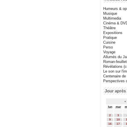
Humeurs & op
Musique
Multimedia
Cinéma & DV
Théâtre
Expositions
Pratique
Cuisine
Perso
Voyage
Allumés du J
Roman-feuille
Révélations (co
Le son sur l'i
Centenaire de
Perspectives 
Jour après 
«
lun
mar
m
2
3
9
10
16
17