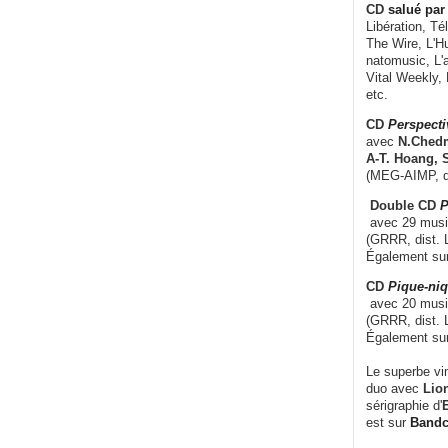
CD
salué par 
Libération, Té
The Wire, L'H
natomusic, L'a
Vital Weekly,
etc.
CD
Perspecti
avec
N.Chedm
A-T. Hoang, 
(MEG-AIMP, d
Double CD
P
avec 29 music
(GRRR, dist. L
Également su
CD
Pique-niq
avec 20 musi
(GRRR, dist. 
Également su
Le superbe vi
duo avec
Lion
sérigraphie d'
E
est sur
Band