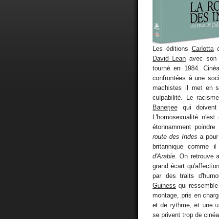
Les éditions
Carlotta
c
David Lean
avec son d
tourné en 1984. Ciné
confrontées à une soci
machistes il met en s
culpabilité. Le racism
Banerjee
qui doivent 
L'homosexualité n'est
étonnamment poindre 
route des Indes
a pour 
britannique comme i
d'Arabie
. On retrouve 
grand écart qu'affectio
par des traits d'hum
Guiness
qui ressemble 
montage, pris en charg
et de rythme, et une u
se privent trop de cinéa