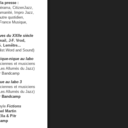
la presse :
lérama, CitizenJazz,
umanité, Impro Jazz,
utre quotidien,
 France Musique,
ves du XXIIe siècle
ail, J-F. Vrod,
S. Lemêtre
...
ist.Word and Sound)
ique-nique au labo
iennes et musiciens
es Allumés du Jazz)
r
Bandcamp
ue au labo 3
ciennes et musiciens
Les Allumés du Jazz)
r
Bandcamp
nyle
Fictions
el Martin
lla & Pitr
camp