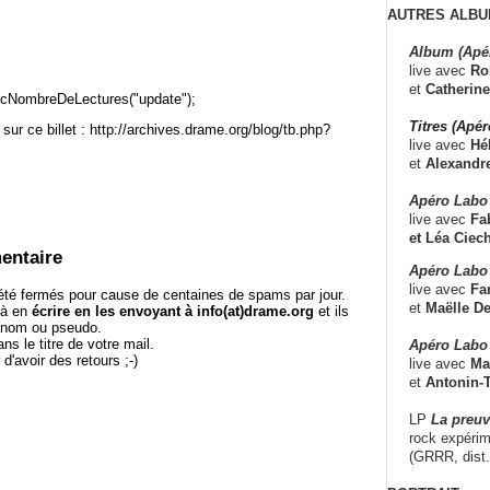
AUTRES ALBU
Album (Apé
live avec
Ro
et
Catherine
cNombreDeLectures("update");
Titres (Apé
sur ce billet : http://archives.drame.org/blog/tb.php?
live avec
Hé
et
Alexandr
Apéro Labo
live avec
Fab
et
Léa Ciech
entaire
Apéro Labo 
live avec
Fa
té fermés pour cause de centaines de spams par jour.
et
Maëlle D
 à en
écrire en les envoyant à info(at)drame.org
et ils
e nom ou pseudo.
le titre de votre mail.
Apéro Labo
r d'avoir des retours ;-)
live avec
Ma
et
Antonin-T
LP
La preu
rock expérim
(GRRR, dist