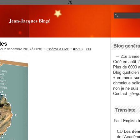
70
Jean-Jacques Birgé
des
Blog général
ndi 2 décembre 2013 à 00:01
::
Cinéma & DVD
::
#2718
::
rss
--- 21e année 
Créé en août 2
Plus de 6000 ar
Blog quotidien f
+ en miroir su
chronique solida
non je ne suis 
Contact:
jjbirg
Translate
Fast English tr
CD
Les dém
de l'Académi