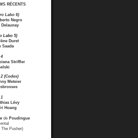
MS RÉCENTS
ro Labo 6)
berto Negro
 Delaunay
ro Labo 5)
lène Duret
e Saada
 4
iana Striffler
elski
2 (Codex)
nny Meteier
esbrosses
 1
thias Lévy
ri Hoang
ve
de
Poudingue
ental
. The Pusher)