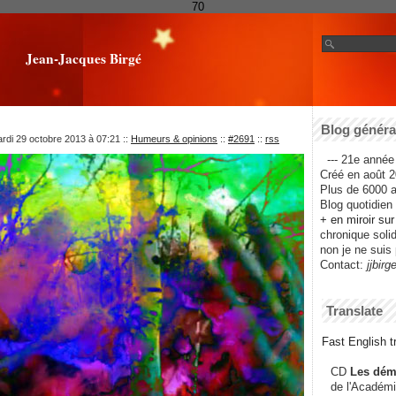
70
Jean-Jacques Birgé
Blog général
rdi 29 octobre 2013 à 07:21
::
Humeurs & opinions
::
#2691
::
rss
--- 21e année 
Créé en août 2
Plus de 6000 ar
Blog quotidien f
+ en miroir su
chronique solida
non je ne suis 
Contact:
jjbirg
Translate
Fast English tr
CD
Les dém
de l'Académi