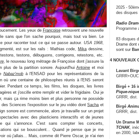
2025 - 50è
des disque
Radio Dram
Programme a
doucement. Les yeux de
Françoise
retrouvent une nouvelle
e sans que l'on sache pourquoi, mais tout va bien. Le
83 disques d
 pour raconter tout ce qui se passe autour.
USA 1968
,
Drame dont c
enté, est sur les rails : Mathias code,
Mika
dessine,
sont sur
Ba
testons, testons, débuguons, corrigeons, retestons, etc.
4 NOUVEAUX
re
, le nouveau long métrage de Françoise dont j'assure la
n plus de la partition sonore. Aujourd'hui
Antoine
et moi
Lavant Birg
de
Nabaz'mob
à l'ENSAD pour les représentations de la
GRRR+OUCH!,
in où une centaine de philosophes réunis à l'ENS seront
ier. Pendant ce temps, les films, les disques, les livres
Birgé + 16 i
Pique-nique
ères et j'oscille entre remplir et vider le frigidaire. Oui je
GRRR, dist.
teur, mais ça rime moins bien et plus personne ne possède
 des Sciences l'exposition sur le jeu vidéo dont
Sacha
et
Birgé
Anima
gn sonore est commencée, alors je travaille sur un projet
GRRR, dist.
pectacles avec des plasticiens interactifs et de jeunes
Un Drame Mu
e qui s'annonce. C'est sans compter les concerts,
TCHAK
, iné
ications qui se bousculent... Quand je pense que je me
en 2000, lab
ir où j'allais... Mais, comme dit Pierre Oscar, je n'ai rien