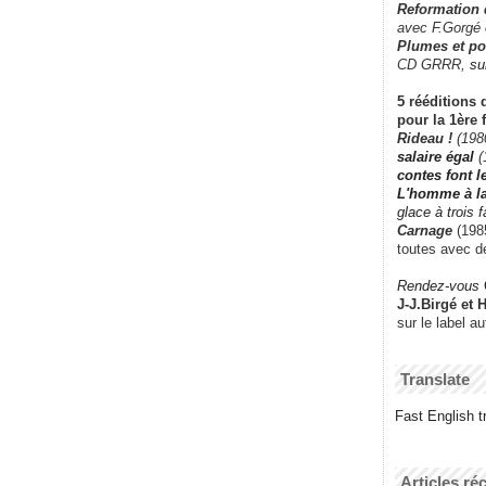
Reformation
avec F.Gorgé
Plumes et po
CD GRRR,
su
5 rééditions 
pour la 1ère 
Rideau !
(198
salaire égal
(
contes font 
L'homme à l
glace à trois 
Carnage
(1985
toutes avec d
Rendez-vous
J-J.Birgé et 
sur le label a
Translate
Fast English tr
Articles ré