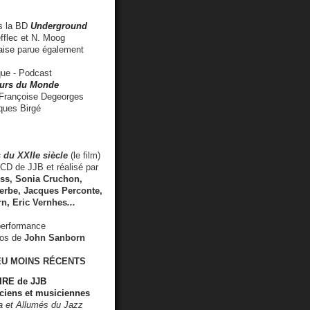
 la BD
Underground
fflec et N. Moog
aise
parue également
e - Podcast
rs du Monde
rançoise Degeorges
ues Birgé
 du XXIIe siècle
(le film)
CD de JJB et réalisé par
s, Sonia Cruchon,
rbe, Jacques Perconte,
rn
,
Eric Vernhes
...
performance
éos de
John Sanborn
EU MOINS RÉCENTS
RE de JJB
ciens et musiciennes
ra et Allumés du Jazz