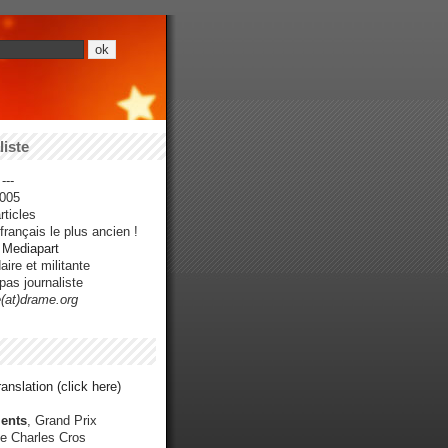
iste
---
005
ticles
rançais le plus ancien !
r Mediapart
ire et militante
pas journaliste
e(at)drame.org
anslation (click here)
ents
, Grand Prix
e Charles Cros