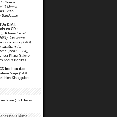
 du Drame
 et D.Meens
ils
- 2022
r Bandcamp
d'Un D.M.I.
fois en CD :
0)
,
À travail égal
1981),
Les bons
les bons amis
(1983),
a caméra
+ La
faces
(inédit, 1984),
) sur Klang Galerie
es bonus inédits !
CD inédit du duo
Hélène Sage
(1981)
utrichien Klanggalerie
anslation (click here)
cents par thème