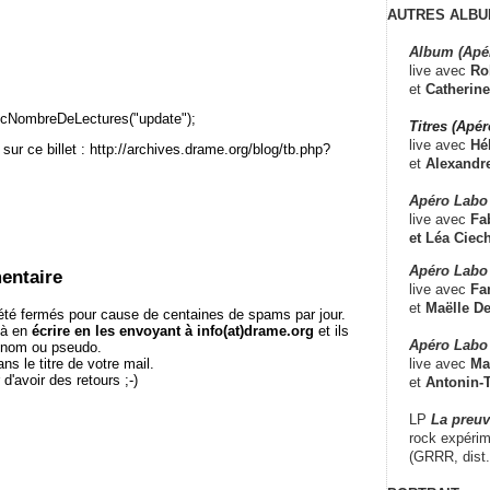
AUTRES ALBU
Album (Apé
live avec
Ro
et
Catherine
cNombreDeLectures("update");
Titres (Apé
live avec
Hé
sur ce billet : http://archives.drame.org/blog/tb.php?
et
Alexandr
Apéro Labo
live avec
Fab
et
Léa Ciech
Apéro Labo 
entaire
live avec
Fa
et
Maëlle D
té fermés pour cause de centaines de spams par jour.
 à en
écrire en les envoyant à info(at)drame.org
et ils
Apéro Labo
e nom ou pseudo.
live avec
Ma
le titre de votre mail.
r d'avoir des retours ;-)
et
Antonin-T
LP
La preu
rock expérim
(GRRR, dist