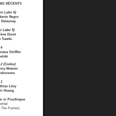
MS RÉCENTS
ro Labo 6)
berto Negro
 Delaunay
ro Labo 5)
lène Duret
e Saada
 4
iana Striffler
elski
2 (Codex)
nny Meteier
esbrosses
 1
thias Lévy
ri Hoang
ve
de
Poudingue
ental
. The Pusher)