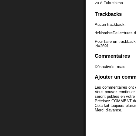
vu à Fukushima...
Trackbacks
Aucun trackback.
dcNombreDeLectures d
Pour faire un trackback 
id=2691
Commentaires
Désactivés, mais...
Ajouter un comm
Les commentaires ont é
Vous pouvez continuer
seront publiés en votr
Précisez COMMENT dans 
Cela fait toujours plaisi
Merci d'avance.