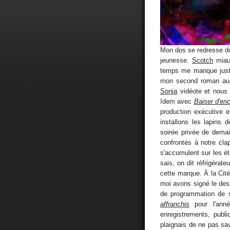
Mon dos se redresse 
jeunesse.
Scotch
miaul
temps me manque juste
mon second roman augm
Sonia
vidéote et nous 
Idem avec
Baiser d'enc
production exécutive e
installons les lapins 
soirée privée de dema
confrontés à notre clap
s'accumulent sur les étag
sais, on dit réfrigéra
cette marque. À la Cité
moi avons signé le desi
de programmation de s
affranchis
pour l'anné
enregistrements, publ
plaignais de ne pas savo