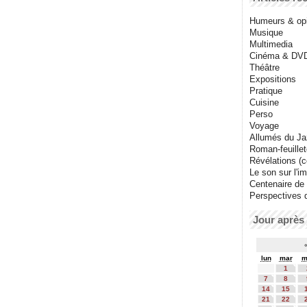
Humeurs & op
Musique
Multimedia
Cinéma & DV
Théâtre
Expositions
Pratique
Cuisine
Perso
Voyage
Allumés du J
Roman-feuille
Révélations (co
Le son sur l'i
Centenaire de
Perspectives 
Jour après 
lun
mar
m
1
7
8
14
15
21
22