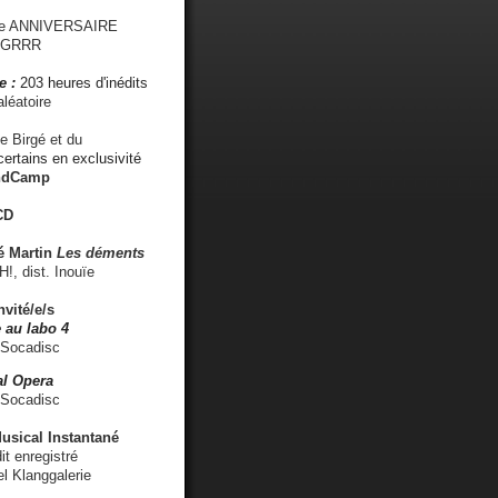
me ANNIVERSAIRE
s GRRR
e :
203 heures d'inédits
léatoire
e Birgé et du
ertains en exclusivité
ndCamp
CD
é
Martin
Les déments
 dist. Inouïe
nvité/e/s
 au labo 4
 Socadisc
l Opera
 Socadisc
sical Instantané
dit enregistré
el Klanggalerie