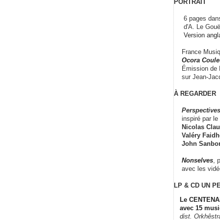
PORTRAIT
6 pages dans
d'A. Le Gouë
Version angl
France Musiqu
Ocora Couleu
Émission de F
sur Jean-Jacq
À REGARDER
Perspectives
inspiré par le 
Nicolas Claus
Valéry Faidhe
John Sanbo
Nonselves
, 
avec les vid
LP & CD
UN P
Le CENTENAI
avec 15 musi
dist. Orkhêst