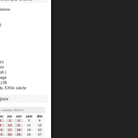
inions
D
azz
ton
ll.)
mage
 JJB
du XXIIe siècle
jour
«
octobre 2013
»
er
jeu
ven
sam
dim
2
3
4
5
6
9
10
11
12
13
16
17
18
19
20
23
24
25
26
27