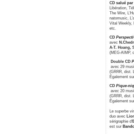
CD
salué par 
Libération, Té
The Wire, L'H
natomusic, L'a
Vital Weekly,
etc.
CD
Perspecti
avec
N.Chedm
A-T. Hoang, 
(MEG-AIMP, d
Double CD
P
avec 29 music
(GRRR, dist. L
Également su
CD
Pique-niq
avec 20 musi
(GRRR, dist. 
Également su
Le superbe vi
duo avec
Lion
sérigraphie d'
E
est sur
Band