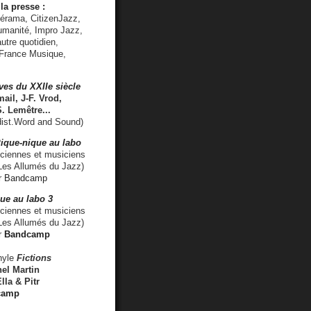
la presse :
lérama, CitizenJazz,
umanité, Impro Jazz,
utre quotidien,
 France Musique,
ves du XXIIe siècle
ail, J-F. Vrod,
S. Lemêtre
...
ist.Word and Sound)
ique-nique au labo
iennes et musiciens
es Allumés du Jazz)
r
Bandcamp
ue au labo 3
ciennes et musiciens
Les Allumés du Jazz)
r
Bandcamp
nyle
Fictions
el Martin
lla & Pitr
camp