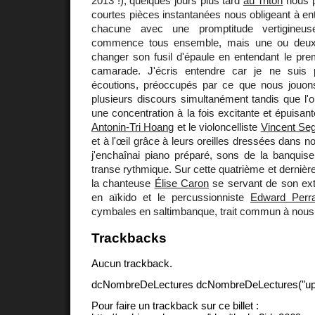
2013 !), quelques jours plus tard
au Triton
nous p
courtes pièces instantanées nous obligeant à en
chacune avec une promptitude vertigineuse
commence tous ensemble, mais une ou deux 
changer son fusil d'épaule en entendant le pre
camarade. J'écris entendre car je ne suis
écoutions, préoccupés par ce que nous jouo
plusieurs discours simultanément tandis que l'
une concentration à la fois excitante et épuisan
Antonin-Tri Hoang
et le violoncelliste
Vincent Seg
et à l'œil grâce à leurs oreilles dressées dans n
j'enchaînai piano préparé, sons de la banquise
transe rythmique. Sur cette quatrième et dernière
la chanteuse
Élise Caron
se servant de son ex
en aïkido et le percussionniste
Edward Perr
cymbales en saltimbanque, trait commun à nous
Trackbacks
Aucun trackback.
dcNombreDeLectures dcNombreDeLectures("upd
Pour faire un trackback sur ce billet :