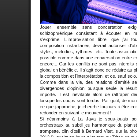
Jouer ensemble sans concertation exi
schizophrénique consistant à écouter en
s'exprime. L'improvisation libre, que j'ai to
composition instantanée, devrait autoriser d'a
styles, mélodies, rythmes, etc. Toute associati
possible comme dans une conversation entre con
encore... Car les conflits ne sont pas interdits 
global en bénéficie. Il s'agit donc de réduire au 
la composition et l'interprétation, et ce, sauf solo
Comme dans la vie, des relations d'amitié se t
divergences d'opinion puisque seule la résu
importe. Il est inévitable alors de rattraper 
lorsque les coups sont tordus. Par goût, de mo
ce que j'approche, je cherche toujours à être co
redonder en suivant le mouvement !
Si néanmoins
à La Java
je sous-jouais po
orchestraux au subtil jeu harmonique du piani
trompette, clin d'œil à Bernard Vitet, sur la p