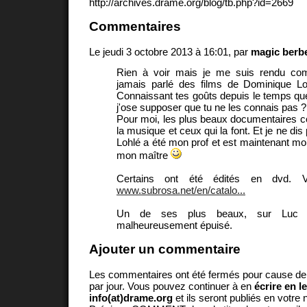
http://archives.drame.org/blog/tb.php?id=2669
Commentaires
Le jeudi 3 octobre 2013 à 16:01, par
magic berb
Rien à voir mais je me suis rendu com
jamais parlé des films de Dominique Loh
Connaissant tes goûts depuis le temps que 
j'ose supposer que tu ne les connais pas ?
Pour moi, les plus beaux documentaires 
la musique et ceux qui la font. Et je ne di
Lohlé a été mon prof et est maintenant mon
mon maître
Certains ont été édités en dvd. V
www.subrosa.net/en/catalo...
Un de ses plus beaux, sur Luc Fe
malheureusement épuisé.
Ajouter un commentaire
Les commentaires ont été fermés pour cause d
par jour. Vous pouvez continuer à en
écrire en l
info(at)drame.org
et ils seront publiés en votr