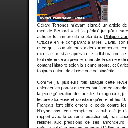
Gérard Terronès m'ayant signalé un article d
mort de
Bernard Vitet
j'ai pédalé jusqu'au mar
acheter le numéro de septembre.
Philippe Car
virtuose
en le comparant à Miles Davis, son 
avec qui il joua six mois à deux trompettes, cer
modifia son style après cette collaboration. Les t
font référence au premier quart de la carrière 
contant l'histoire selon la sienne propre, et Carl
toujours autant de classe que de sincérité.
Comme j'ai plusieurs fois attaqué cette revu
enfoncer les portes ouvertes par l'armée américa
la jeune génération des artistes hexagonaux, je
lecture studieuse et constaté qu'en effet les 
Français font difficilement le poids contre le
N'ayant pas tenu compte de la publicité je n'e
rapport avec le contenu rédactionnel, mais auc
résister aux pressions de ses annonceurs, 
médias qui s'en passent comme Médiapart, ou 