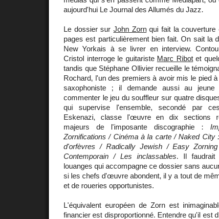
aujourd'hui Le Journal des Allumés du Jazz.
Le dossier sur
John Zorn
qui fait la couverture
pages est particulièrement bien fait. On sait la d
New Yorkais à se livrer en interview. Contour
Cristol interroge le guitariste
Marc Ribot
et quel
tandis que Stéphane Ollivier recueille le témoig
Rochard, l'un des premiers à avoir mis le pied à 
saxophoniste ; il demande aussi au jeun
commenter le jeu du souffleur sur quatre disque
qui supervise l'ensemble, secondé par ces
Eskenazi, classe l'œuvre en dix sections 
majeurs de l'imposante discographie :
Im
Zornifications / Cinéma à la carte / Naked City : 
d'orfèvres / Radically Jewish / Easy Zorning / 
Contemporain / Les inclassables
. Il faudrai
louanges qui accompagne ce dossier sans aucune
si les chefs d'œuvre abondent, il y a tout de mê
et de roueries opportunistes.
L'équivalent européen de Zorn est inimaginable
financier est disproportionné. Entendre qu'il est dif