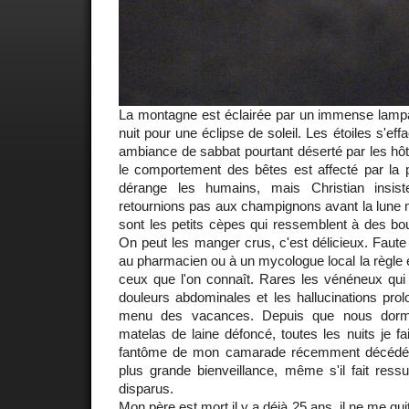
La montagne est éclairée par un immense lampad
nuit pour une éclipse de soleil. Les étoiles s'eff
ambiance de sabbat pourtant déserté par les hôte
le comportement des bêtes est affecté par la 
dérange les humains, mais Christian insi
retournions pas aux champignons avant la lune 
sont les petits cèpes qui ressemblent à des 
On peut les manger crus, c'est délicieux. Faute
au pharmacien ou à un mycologue local la règle
ceux que l'on connaît. Rares les vénéneux qui 
douleurs abdominales et les hallucinations pro
menu des vacances. Depuis que nous dorm
matelas de laine défoncé, toutes les nuits je fa
fantôme de mon camarade récemment décédé v
plus grande bienveillance, même s'il fait ress
disparus.
Mon père
est mort il y a déjà 25 ans, il ne me qu