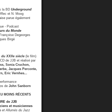
 la BD
Underground
fflec et N. Moog
aise
parue également
e - Podcast
rs du Monde
rançoise Degeorges
ues Birgé
 du XXIIe siècle
(le film)
CD de JJB et réalisé par
s, Sonia Cruchon,
rbe, Jacques Perconte,
rn
,
Eric Vernhes
...
performance
éos de
John Sanborn
EU MOINS RÉCENTS
RE de JJB
ciens et musiciennes
ra et Allumés du Jazz