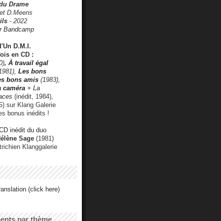
 du Drame
 et D.Meens
ils
- 2022
r Bandcamp
d'Un D.M.I.
fois en CD :
0)
,
À travail égal
1981),
Les bons
les bons amis
(1983),
a caméra
+ La
faces
(inédit, 1984),
) sur Klang Galerie
es bonus inédits !
CD inédit du duo
Hélène Sage
(1981)
utrichien Klanggalerie
anslation (click here)
cents par thème