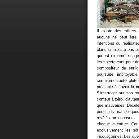
Il existe des millier
aucune ne peut être a
intentions du réalisat
blanche n'existe pas et
qui est exprimé, suggé
les spectateurs pour de
compositeur de surli
poursuite impitoyab
complémentarité plutôt
préalable à savoir la 
S'interroger sur son pr
conteur à zéro, d'autan
que mauvaises. Déceler 
pose pas mal de quest
révélés on opposera l
chaque aventure. Car 
exclusivement les nôt
insoupçonnés. Les querel