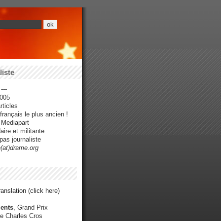
iste
---
005
ticles
rançais le plus ancien !
r Mediapart
ire et militante
pas journaliste
e(at)drame.org
anslation (click here)
ents
, Grand Prix
e Charles Cros