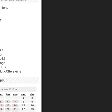
inions
D
azz
ton
ll.)
mage
 JJB
du XXIIe siècle
jour
«
juin 2013
»
er
jeu
ven
sam
dim
1
2
5
6
7
8
9
12
13
14
15
16
19
20
21
22
23