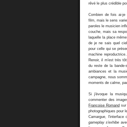
rêvé le plus crédible p
Combien de fois ai-je
film, mais le sens vari
paroles le musicien inf
couche, mais sa respon
laquelle la place même
de je ne sais quel cie
pour celle qui se prése
machine reproductrice.
Renoir, il m'est très 
du reste de la bande-s
ambiances et la musiq
campagne, nous sommes
moments de calme, paus
Si j'évoque la musiqu
commenter des images
Françoise Romand
su
photographiques pour 
Camargue, l'interface
gameplay s'exhibe
avec