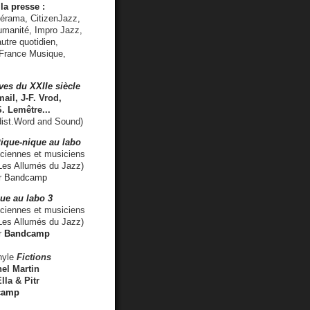
la presse :
lérama, CitizenJazz,
umanité, Impro Jazz,
utre quotidien,
 France Musique,
ves du XXIIe siècle
ail, J-F. Vrod,
S. Lemêtre
...
ist.Word and Sound)
ique-nique au labo
iennes et musiciens
es Allumés du Jazz)
r
Bandcamp
ue au labo 3
ciennes et musiciens
Les Allumés du Jazz)
r
Bandcamp
nyle
Fictions
el Martin
lla & Pitr
camp