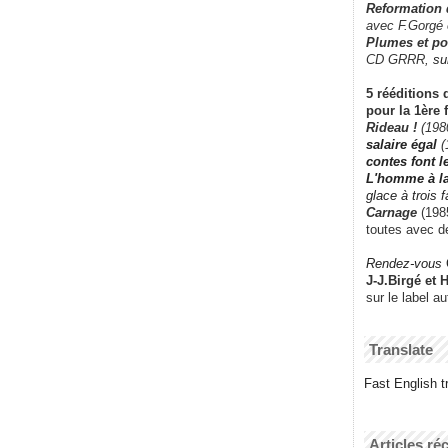
Reformation
avec F.Gorgé
Plumes et po
CD GRRR,
su
5 rééditions 
pour la 1ère 
Rideau !
(198
salaire égal
(
contes font 
L'homme à l
glace à trois 
Carnage
(1985
toutes avec d
Rendez-vous
J-J.Birgé et 
sur le label a
Translate
Fast English tr
Articles ré