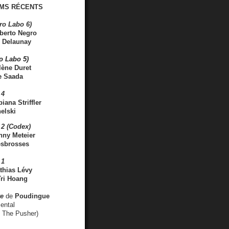
MS RÉCENTS
ro Labo 6)
berto Negro
 Delaunay
ro Labo 5)
lène Duret
e Saada
 4
iana Striffler
elski
2 (Codex)
nny Meteier
esbrosses
 1
thias Lévy
ri Hoang
ve
de
Poudingue
ental
. The Pusher)