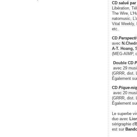
CD
salué par 
Libération, Té
The Wire, L'H
natomusic, L'a
Vital Weekly,
etc.
CD
Perspecti
avec
N.Chedm
A-T. Hoang, 
(MEG-AIMP, d
Double CD
P
avec 29 music
(GRRR, dist. L
Également su
CD
Pique-niq
avec 20 musi
(GRRR, dist. 
Également su
Le superbe vi
duo avec
Lion
sérigraphie d'
E
est sur
Band