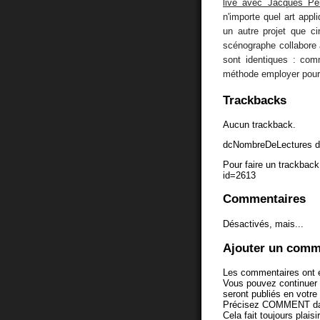
live avec Jacques Pe
n'importe quel art app
un autre projet que c
scénographe collabore 
sont identiques : comme
méthode employer pour 
Trackbacks
Aucun trackback.
dcNombreDeLectures d
Pour faire un trackback 
id=2613
Commentaires
Désactivés, mais...
Ajouter un comm
Les commentaires ont é
Vous pouvez continuer
seront publiés en votr
Précisez COMMENT dans 
Cela fait toujours plaisi