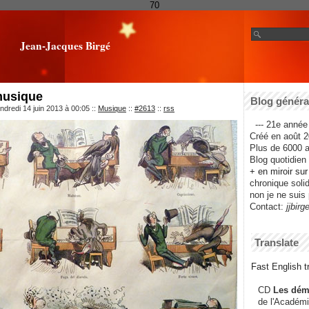
70
Jean-Jacques Birgé
 musique
Blog général
ndredi 14 juin 2013 à 00:05
::
Musique
::
#2613
::
rss
--- 21e année 
Créé en août 2
Plus de 6000 ar
Blog quotidien f
+ en miroir su
chronique solida
non je ne suis 
Contact:
jjbirg
Translate
Fast English tr
CD
Les dém
de l'Académi