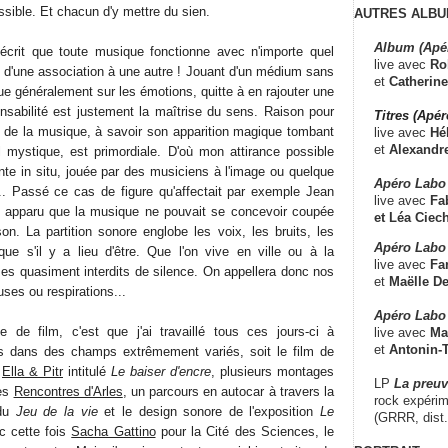
ossible. Et chacun d'y mettre du sien.
AUTRES ALBU
Album (Apé
 écrit que toute musique fonctionne avec n'importe quel
live avec
Ro
e d'une association à une autre ! Jouant d'un médium sans
et
Catherine
lue généralement sur les émotions, quitte à en rajouter une
sabilité est justement la maîtrise du sens. Raison pour
Titres (Apé
 de la musique, à savoir son apparition magique tombant
live avec
Hé
et
Alexandr
l mystique, est primordiale. D'où mon attirance possible
nte in situ, jouée par des musiciens à l'image ou quelque
Apéro Labo
.. Passé ce cas de figure qu'affectait par exemple Jean
live avec
Fab
tôt apparu que la musique ne pouvait se concevoir coupée
et
Léa Ciech
on. La partition sonore englobe les voix, les bruits, les
Apéro Labo 
ue s'il y a lieu d'être. Que l'on vive en ville ou à la
live avec
Fa
 quasiment interdits de silence. On appellera donc nos
et
Maëlle D
es ou respirations...
Apéro Labo
e de film, c'est que j'ai travaillé tous ces jours-ci à
live avec
Ma
et
Antonin-T
 dans des champs extrêmement variés, soit le film de
r
Ella & Pitr
intitulé
Le baiser d'encre
, plusieurs montages
LP
La preu
les
Rencontres d'Arles
, un parcours en autocar à travers la
rock expérim
 du
Jeu de la vie
et le design sonore de l'exposition
Le
(GRRR, dist
 cette fois
Sacha Gattino
pour la Cité des Sciences, le