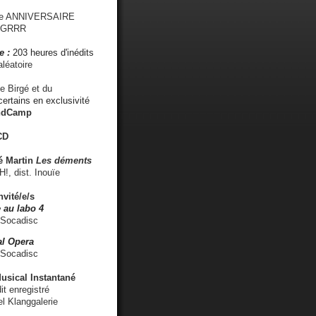
me ANNIVERSAIRE
s GRRR
e :
203 heures d'inédits
léatoire
e Birgé et du
ertains en exclusivité
ndCamp
CD
é
Martin
Les déments
 dist. Inouïe
nvité/e/s
 au labo 4
 Socadisc
l Opera
 Socadisc
sical Instantané
dit enregistré
el Klanggalerie