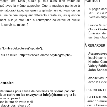
PORTRAIT
rconte
, etc. Mais j'aurais pu tout aussi bien traiter de
liqué avec la même approche. Que la musique participe à
6 pages dans
inématographique, ou qu'un graphiste, un écrivain ou un
d'A. Le Gouë
à une œuvre impliquant différents créateurs, les question
Version angl
nt puis-je être utile à l'entreprise collective et quelle
la servir au mieux ?
France Musiqu
Ocora Couleu
Émission de F
sur Jean-Jacq
À REGARDER
cNombreDeLectures("update");
Perspectives
sur ce billet : http://archives.drame.org/blog/tb.php?
inspiré par le 
Nicolas Claus
Valéry Faidhe
John Sanbo
Nonselves
, 
avec les vid
entaire
LP & CD
UN P
té fermés pour cause de centaines de spams par jour.
 à en
écrire en les envoyant à info(at)drame.org
et ils
Le CENTENAI
e nom ou pseudo.
avec 15 musi
le titre de votre mail.
dist. Orkhêst
r d'avoir des retours ;-)