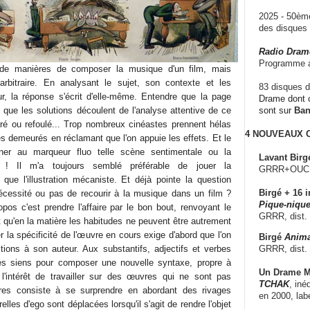
2025 - 50è
des disque
Radio Dram
Programme a
s de manières de composer la musique d'un film, mais
rbitraire. En analysant le sujet, son contexte et les
83 disques d
eur, la réponse s'écrit d'elle-même. Entendre que la page
Drame dont c
 que les solutions découlent de l'analyse attentive de ce
sont sur
Ba
ré ou refoulé... Trop nombreux cinéastes prennent hélas
4 NOUVEAUX
s demeurés en réclamant que l'on appuie les effets. Et le
gner au marqueur fluo telle scène sentimentale ou la
Lavant Birg
le ! Il m'a toujours semblé préférable de jouer la
GRRR+OUCH!,
 que l'illustration mécaniste. Et déjà pointe la question
Birgé + 16 i
nécessité ou pas de recourir à la musique dans un film ?
Pique-nique
opos c'est prendre l'affaire par le bon bout, renvoyant le
GRRR, dist.
t qu'en la matière les habitudes ne peuvent être autrement
la spécificité de l'œuvre en cours exige d'abord que l'on
Birgé
Anima
GRRR, dist.
ions à son auteur. Aux substantifs, adjectifs et verbes
es siens pour composer une nouvelle syntaxe, propre à
Un Drame Mu
l'intérêt de travailler sur des œuvres qui ne sont pas
TCHAK
, iné
res consiste à se surprendre en abordant des rivages
en 2000, lab
les d'ego sont déplacées lorsqu'il s'agit de rendre l'objet