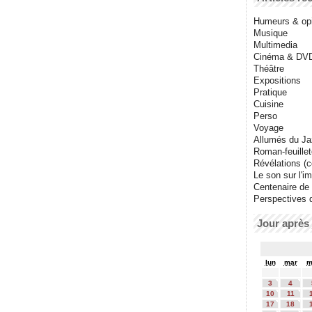
Humeurs & op
Musique
Multimedia
Cinéma & DV
Théâtre
Expositions
Pratique
Cuisine
Perso
Voyage
Allumés du J
Roman-feuille
Révélations (co
Le son sur l'i
Centenaire de
Perspectives 
Jour après 
lun
mar
m
3
4
10
11
17
18