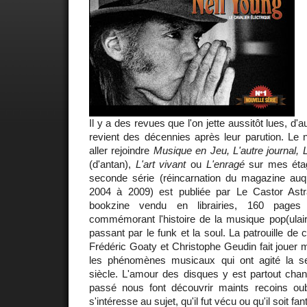
Il y a des revues que l'on jette aussitôt lues, d'
revient des décennies après leur parution. L
aller rejoindre
Musique en Jeu, L'autre journal,
(d'antan),
L'art vivant
ou
L'enragé
sur mes étag
seconde série (réincarnation du magazine auque
2004 à 2009) est publiée par Le Castor Astr
bookzine vendu en librairies, 160 pages d
commémorant l'histoire de la musique pop(ulair
passant par le funk et la soul. La patrouille de 
Frédéric Goaty et Christophe Geudin fait jouer m
les phénomènes musicaux qui ont agité la 
siècle. L'amour des disques y est partout chant
passé nous font découvrir maints recoins oub
s'intéresse au sujet, qu'il fut vécu ou qu'il soit fa