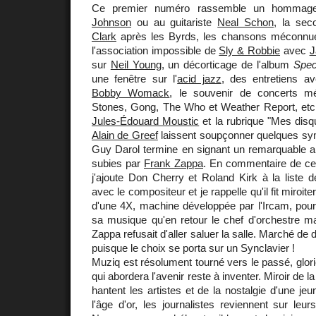
Ce premier numéro rassemble un hommag
Johnson
ou au guitariste
Neal Schon
, la sec
Clark
après les Byrds, les chansons méconn
l'association impossible de
Sly & Robbie
avec
J
sur
Neil Young
, un décorticage de l'album
Spec
une fenêtre sur l'
acid jazz
, des entretiens 
Bobby Womack
, le souvenir de concerts m
Stones, Gong, The Who et Weather Report, etc.
Jules-Édouard Moustic
et la rubrique "Mes dis
Alain de Greef
laissent soupçonner quelques sy
Guy Darol termine en signant un remarquable art
subies par
Frank Zappa
. En commentaire de cet
j'ajoute Don Cherry et Roland Kirk à la liste 
avec le compositeur et je rappelle qu'il fit miroite
d'une 4X, machine développée par l'Ircam, pour
sa musique qu'en retour le chef d'orchestre ma
Zappa refusait d'aller saluer la salle. Marché de d
puisque le choix se porta sur un Synclavier !
Muziq est résolument tourné vers le passé, glorie
qui abordera l'avenir reste à inventer. Miroir de la
hantent les artistes et de la nostalgie d'une je
l'âge d'or, les journalistes reviennent sur leu