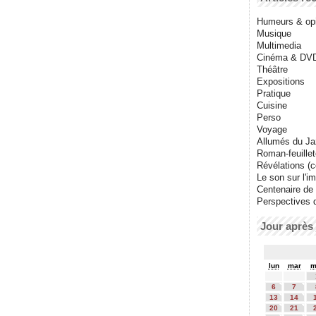
Humeurs & op
Musique
Multimedia
Cinéma & DV
Théâtre
Expositions
Pratique
Cuisine
Perso
Voyage
Allumés du J
Roman-feuille
Révélations (co
Le son sur l'i
Centenaire de
Perspectives 
Jour après 
lun
mar
m
6
7
13
14
20
21