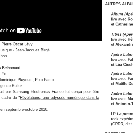
AUTRES ALBU
Album (Apé
live avec
Ro
et
Catherine
Titres (Apé
live avec
Hé
 - Pierre Oscar Lévy
et
Alexandr
 musique - Jean-Jacques Birgé
Apéro Labo
chon
live avec
Fab
et
Léa Ciech
s Belhaouari
Apéro Labo 
x-Fx
live avec
Fa
Dominique Playoust, Pixo Facto
et
Maëlle D
Agence Bulloz
roduit par Samsung Electronics France fut conçu pour être
Apéro Labo
 cadre de "
Révélations, une odyssée numérique dans la
live avec
Ma
et
Antonin-T
 en septembre-octobre 2010.
LP
La preu
rock expérim
(GRRR, dist