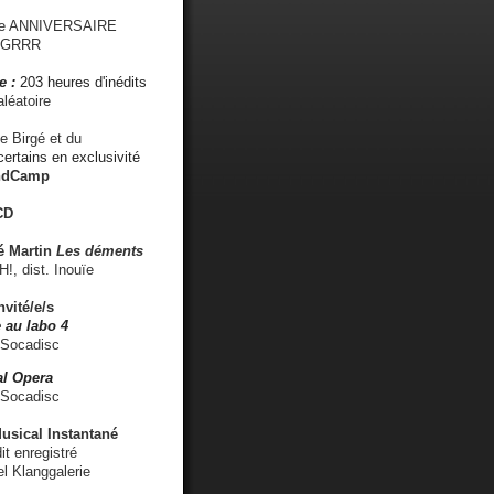
me ANNIVERSAIRE
s GRRR
e :
203 heures d'inédits
léatoire
e Birgé et du
ertains en exclusivité
ndCamp
CD
é
Martin
Les déments
 dist. Inouïe
nvité/e/s
 au labo 4
 Socadisc
l Opera
 Socadisc
sical Instantané
dit enregistré
el Klanggalerie