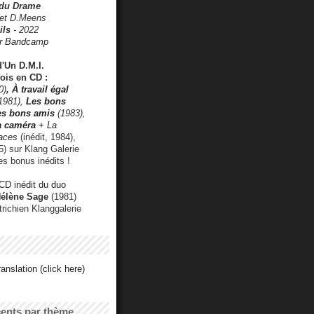
 du Drame
 et D.Meens
ils
- 2022
r Bandcamp
d'Un D.M.I.
fois en CD :
0)
,
À travail égal
1981),
Les bons
les bons amis
(1983),
a caméra
+ La
faces
(inédit, 1984),
) sur Klang Galerie
es bonus inédits !
CD inédit du duo
Hélène Sage
(1981)
utrichien Klanggalerie
anslation (click here)
cents par thème