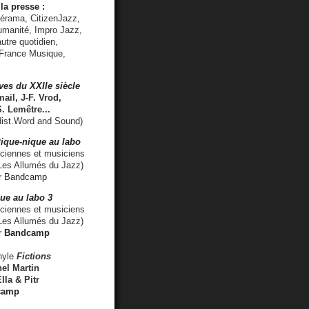
la presse :
lérama, CitizenJazz,
umanité, Impro Jazz,
utre quotidien,
 France Musique,
ves du XXIIe siècle
ail, J-F. Vrod,
S. Lemêtre
...
ist.Word and Sound)
ique-nique au labo
iennes et musiciens
es Allumés du Jazz)
r
Bandcamp
ue au labo 3
ciennes et musiciens
Les Allumés du Jazz)
r
Bandcamp
nyle
Fictions
el Martin
lla & Pitr
camp