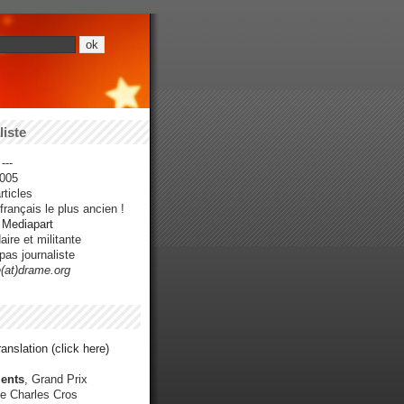
iste
---
005
ticles
rançais le plus ancien !
r Mediapart
ire et militante
pas journaliste
e(at)drame.org
anslation (click here)
ents
, Grand Prix
e Charles Cros