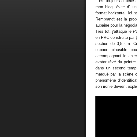
Il est toujours difficil
mon blog j'évite d'il
format horizontal. Ici n
Rembrandt
est la propr
aubaine pour la négociat
Très tôt, j'attaque le
Po
en PVC construite par
section de 3,5 cm. Ci
espace plausible po
accompagnant le chien 
avatar rêvé du peintre
dans un second temps
marqué par la scène o
phénomène d'identifica
son ironie devient expli