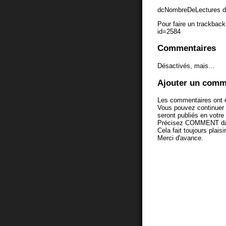
dcNombreDeLectures d
Pour faire un trackback 
id=2584
Commentaires
Désactivés, mais...
Ajouter un comm
Les commentaires ont é
Vous pouvez continuer
seront publiés en votr
Précisez COMMENT dans 
Cela fait toujours plaisi
Merci d'avance.