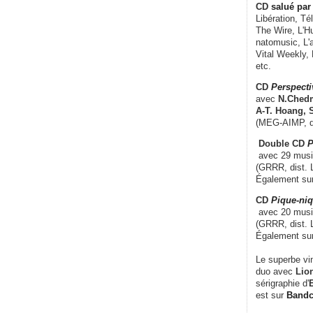
CD
salué par 
Libération, Té
The Wire, L'H
natomusic, L'a
Vital Weekly,
etc.
CD
Perspecti
avec
N.Chedm
A-T. Hoang, 
(MEG-AIMP, d
Double CD
P
avec 29 music
(GRRR, dist. L
Également su
CD
Pique-niq
avec 20 musi
(GRRR, dist. 
Également su
Le superbe vi
duo avec
Lion
sérigraphie d'
E
est sur
Band