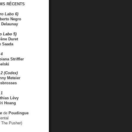
MS RÉCENTS
ro Labo 6)
berto Negro
 Delaunay
ro Labo 5)
lène Duret
e Saada
 4
iana Striffler
elski
2 (Codex)
nny Meteier
esbrosses
 1
thias Lévy
ri Hoang
ve
de
Poudingue
ental
. The Pusher)