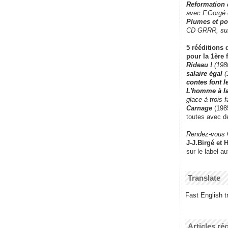
Reformation
avec F.Gorgé
Plumes et po
CD GRRR,
su
5 rééditions 
pour la 1ère 
Rideau !
(198
salaire égal
(
contes font 
L'homme à l
glace à trois 
Carnage
(1985
toutes avec d
Rendez-vous
J-J.Birgé et 
sur le label a
Translate
Fast English tr
Articles ré