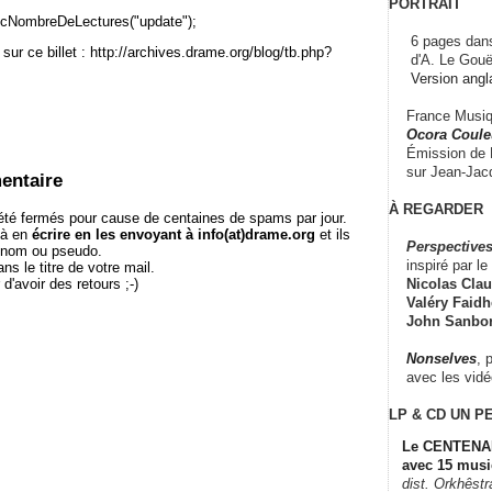
PORTRAIT
cNombreDeLectures("update");
6 pages dans
sur ce billet : http://archives.drame.org/blog/tb.php?
d'A. Le Gouë
Version angl
France Musiqu
Ocora Couleu
Émission de F
sur Jean-Jacq
entaire
À REGARDER
té fermés pour cause de centaines de spams par jour.
 à en
écrire en les envoyant à info(at)drame.org
et ils
Perspectives
e nom ou pseudo.
inspiré par le 
le titre de votre mail.
Nicolas Claus
r d'avoir des retours ;-)
Valéry Faidhe
John Sanbo
Nonselves
, 
avec les vid
LP & CD
UN P
Le CENTENAI
avec 15 musi
dist. Orkhêst