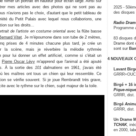
e de filmer un portrait en hauteur pour écran large. Ainsi sur
lustrer mes articles avec des photos qui ne sont pas au
2025 - 50è
des disque
ous n'avions pas le choix, d'autant que le petit tableau de
iété du Petit Palais avec lequel nous collaborions, une
Radio Dram
ion sur les droits...
Programme a
rtrait de l'artiste en costume oriental
avec la flûte basse
Bernard Vitet
. Je m'époumone dans son tube de 2 mètres,
83 disques d
nq prises de 4 minutes chacune plus tard, je crée un
Drame dont c
sont sur
Ba
ur la scène, mais je réverbère la mélodie rythmée
pour lui donner un effet artificiel, comme si c'était un
4 NOUVEAUX
.
Pierre Oscar Lévy
m'apprend que l'animal a été ajouté
. À la sortie des
101 dalmatiens
en 1961, j'avais été
Lavant Birg
ù les maîtres ont tous un chien qui leur ressemble. Ce
GRRR+OUCH!,
tion se vérifie souvent. Si je joue Rembrandt très grave,
Birgé + 16 i
cite avec le rythme sur le chien, sujet majeur de la toile.
Pique-nique
GRRR, dist.
Birgé
Anima
GRRR, dist.
Un Drame Mu
TCHAK
, iné
en 2000, lab