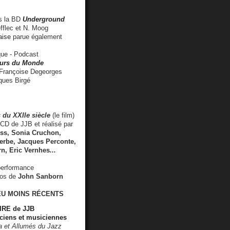
 la BD
Underground
fflec et N. Moog
aise
parue également
e - Podcast
rs du Monde
rançoise Degeorges
ues Birgé
 du XXIIe siècle
(le film)
CD de JJB et réalisé par
s, Sonia Cruchon,
rbe, Jacques Perconte,
rn
,
Eric Vernhes
...
performance
éos de
John Sanborn
EU MOINS RÉCENTS
RE de JJB
ciens et musiciennes
ra et Allumés du Jazz