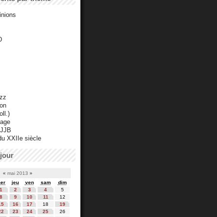
inions
D
azz
ton
ll.)
mage
 JJB
du XXIIe siècle
jour
«
mai 2013
»
er
jeu
ven
sam
dim
1
2
3
4
5
8
9
10
11
12
15
16
17
18
19
22
23
24
25
26