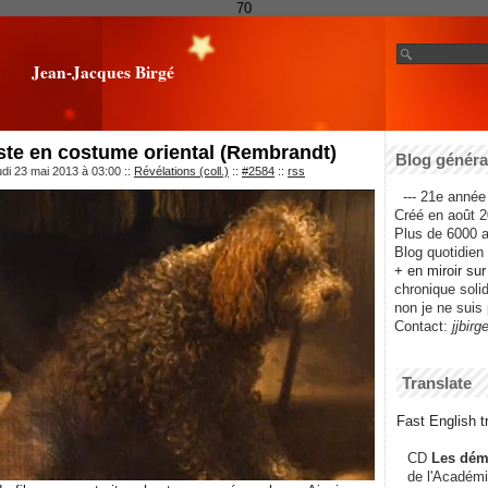
70
Jean-Jacques Birgé
tiste en costume oriental (Rembrandt)
Blog général
udi 23 mai 2013 à 03:00
::
Révélations (coll.)
::
#2584
::
rss
--- 21e année 
Créé en août 2
Plus de 6000 ar
Blog quotidien f
+ en miroir su
chronique solida
non je ne suis 
Contact:
jjbirg
Translate
Fast English tr
CD
Les dém
de l'Académi