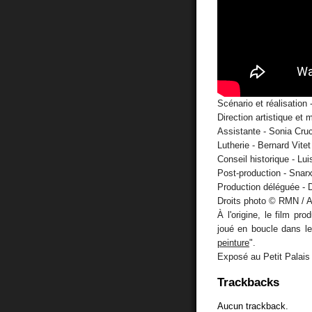
Scénario et réalisation
Direction artistique et
Assistante - Sonia Cru
Lutherie - Bernard Vitet
Conseil historique - Lui
Post-production - Snar
Production déléguée - 
Droits photo © RMN / 
À l'origine, le film p
joué en boucle dans le
peinture
".
Exposé au Petit Palais
Trackbacks
Aucun trackback.