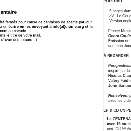
PORTRAIT
6 pages dans
entaire
d'A. Le Gouë
Version angl
té fermés pour cause de centaines de spams par jour.
 à en
écrire en les envoyant à info(at)drame.org
et ils
France Musiqu
e nom ou pseudo.
le titre de votre mail.
Ocora Couleu
r d'avoir des retours ;-)
Émission de F
sur Jean-Jacq
À REGARDER
Perspectives
inspiré par le 
Nicolas Claus
Valéry Faidhe
John Sanbo
Nonselves
, 
avec les vid
LP & CD
UN P
Le CENTENAI
avec 15 musi
dist. Orkhêst