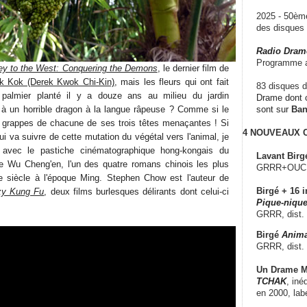
2025 - 50è
des disque
Radio Dram
Programme a
ey to the West: Conquering the Demons
, le dernier film de
k Kok (Derek Kwok Chi-Kin)
, mais les fleurs qui ont fait
83 disques d
e palmier planté il y a douze ans au milieu du jardin
Drame dont c
 à un horrible dragon à la langue râpeuse ? Comme si le
sont sur
Ba
 grappes de chacune de ses trois têtes menaçantes ! Si
4 NOUVEAUX
ui va suivre de cette mutation du végétal vers l'animal, je
avec le pastiche cinématographique hong-kongais du
Lavant Birg
 Wu Cheng'en, l'un des quatre romans chinois les plus
GRRR+OUCH!,
Ie siècle à l'époque Ming. Stephen Chow est l'auteur de
Birgé + 16 i
zy Kung Fu
, deux films burlesques délirants dont celui-ci
Pique-nique
GRRR, dist.
Birgé
Anima
GRRR, dist.
Un Drame Mu
TCHAK
, iné
en 2000, lab