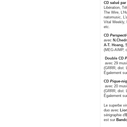
CD
salué par 
Libération, Té
The Wire, L'H
natomusic, L'a
Vital Weekly,
etc.
CD
Perspecti
avec
N.Chedm
A-T. Hoang, 
(MEG-AIMP, d
Double CD
P
avec 29 music
(GRRR, dist. L
Également su
CD
Pique-niq
avec 20 musi
(GRRR, dist. 
Également su
Le superbe vi
duo avec
Lion
sérigraphie d'
E
est sur
Band