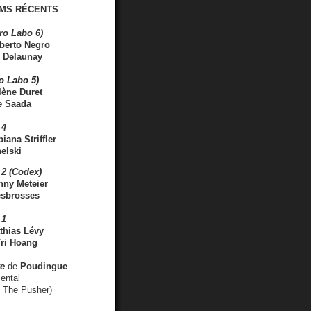
MS RÉCENTS
ro Labo 6)
berto Negro
 Delaunay
ro Labo 5)
lène Duret
e Saada
 4
iana Striffler
elski
2 (Codex)
nny Meteier
esbrosses
 1
thias Lévy
ri Hoang
ve
de
Poudingue
ental
. The Pusher)