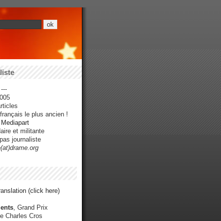
iste
---
005
ticles
rançais le plus ancien !
r Mediapart
ire et militante
pas journaliste
e(at)drame.org
anslation (click here)
ents
, Grand Prix
e Charles Cros