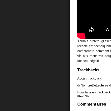
J'aurais préféré glisse
recopie est techniquemen
comprendre comment l'
vie aux monstres peup
succès inégalé...
Trackbacks
Aucun trackback.
dcNombreDeLectures d
Pour faire un trackback 
id=2596
Commentaires