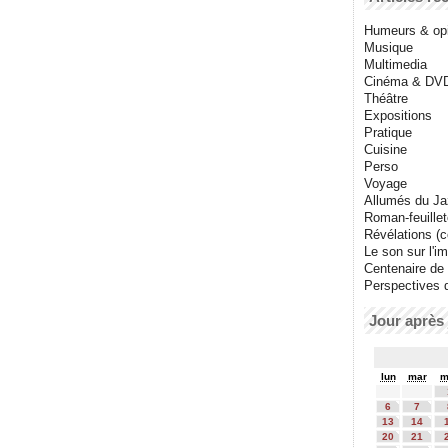
Humeurs & op
Musique
Multimedia
Cinéma & DV
Théâtre
Expositions
Pratique
Cuisine
Perso
Voyage
Allumés du J
Roman-feuille
Révélations (co
Le son sur l'i
Centenaire de
Perspectives 
Jour après 
lun
mar
m
6
7
13
14
20
21