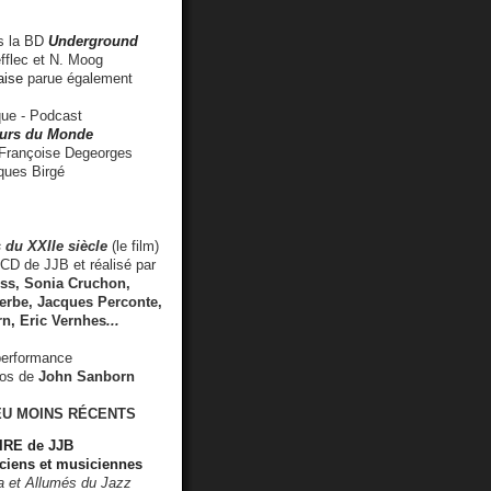
 la BD
Underground
fflec et N. Moog
aise
parue également
e - Podcast
rs du Monde
rançoise Degeorges
ues Birgé
 du XXIIe siècle
(le film)
CD de JJB et réalisé par
s, Sonia Cruchon,
rbe, Jacques Perconte,
rn
,
Eric Vernhes
...
performance
éos de
John Sanborn
EU MOINS RÉCENTS
RE de JJB
ciens et musiciennes
ra et Allumés du Jazz