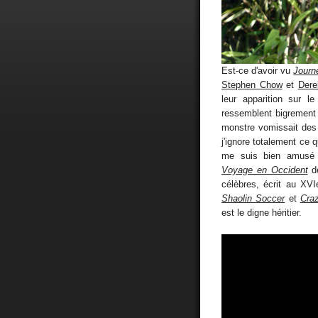
Est-ce d'avoir vu
Journ
Stephen Chow
et
Dere
leur apparition sur l
ressemblent bigrement
monstre vomissait des
j'ignore totalement ce q
me suis bien amusé 
Voyage en Occident
de
célèbres, écrit au XV
Shaolin Soccer
et
Cra
est le digne héritier.