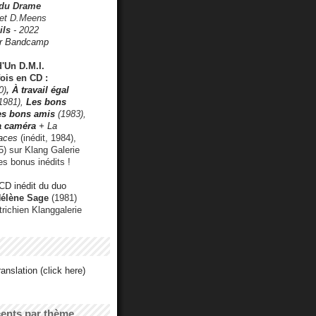
 du Drame
 et D.Meens
ils
- 2022
r Bandcamp
d'Un D.M.I.
fois en CD :
0)
,
À travail égal
1981),
Les bons
les bons amis
(1983),
a caméra
+ La
faces
(inédit, 1984),
) sur Klang Galerie
es bonus inédits !
CD inédit du duo
Hélène Sage
(1981)
utrichien Klanggalerie
anslation (click here)
cents par thème