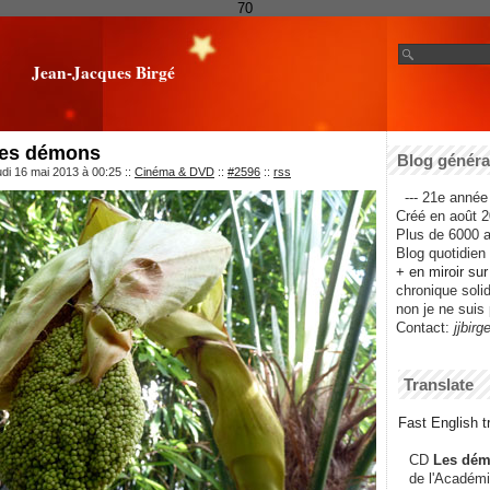
70
Jean-Jacques Birgé
des démons
Blog général
udi 16 mai 2013 à 00:25
::
Cinéma & DVD
::
#2596
::
rss
--- 21e année 
Créé en août 2
Plus de 6000 ar
Blog quotidien f
+ en miroir su
chronique solida
non je ne suis 
Contact:
jjbirg
Translate
Fast English tr
CD
Les dém
de l'Académi