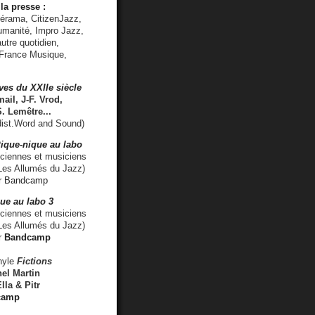
la presse :
lérama, CitizenJazz,
umanité, Impro Jazz,
utre quotidien,
 France Musique,
ves du XXIIe siècle
ail, J-F. Vrod,
S. Lemêtre
...
ist.Word and Sound)
ique-nique au labo
iennes et musiciens
es Allumés du Jazz)
r
Bandcamp
ue au labo 3
ciennes et musiciens
Les Allumés du Jazz)
r
Bandcamp
nyle
Fictions
el Martin
lla & Pitr
camp