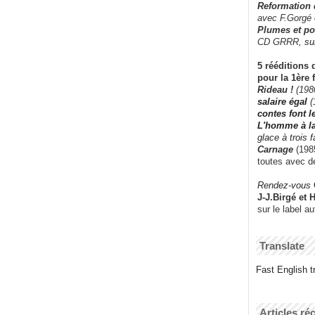
Reformation
avec F.Gorgé
Plumes et po
CD GRRR,
su
5 rééditions 
pour la 1ère 
Rideau !
(198
salaire égal
(
contes font 
L'homme à l
glace à trois 
Carnage
(1985
toutes avec d
Rendez-vous
J-J.Birgé et 
sur le label a
Translate
Fast English tr
Articles ré