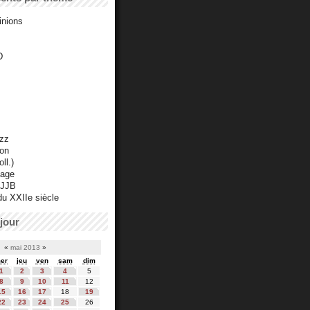
inions
D
azz
ton
ll.)
mage
 JJB
du XXIIe siècle
jour
«
mai 2013
»
er
jeu
ven
sam
dim
1
2
3
4
5
8
9
10
11
12
15
16
17
18
19
22
23
24
25
26