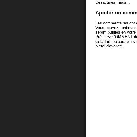
Désactivés, mais...
Ajouter un comm
Les commentaires ont é
Vous pouvez continuer
seront publiés en votr
Précisez COMMENT dans 
Cela fait toujours plaisi
Merci d'avance.