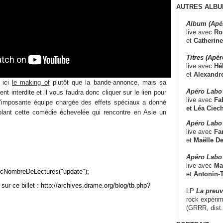
AUTRES ALBU
Album (Apé
live avec
Ro
et
Catherine
Titres (Apé
live avec
Hé
et
Alexandr
r ici
le making of
plutôt que la bande-annonce, mais sa
Apéro Labo
t interdite et il vous faudra donc cliquer sur le lien pour
live avec
Fab
imposante équipe chargée des effets spéciaux a donné
et
Léa Ciech
lant cette comédie échevelée qui rencontre en Asie un
Apéro Labo 
live avec
Fa
et
Maëlle D
Apéro Labo
live avec
Ma
cNombreDeLectures("update");
et
Antonin-T
sur ce billet : http://archives.drame.org/blog/tb.php?
LP
La preu
rock expérim
(GRRR, dist