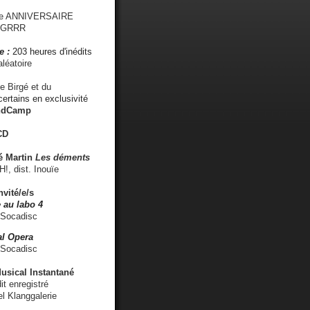
me ANNIVERSAIRE
s GRRR
e :
203 heures d'inédits
léatoire
e Birgé et du
ertains en exclusivité
ndCamp
CD
é
Martin
Les déments
 dist. Inouïe
nvité/e/s
 au labo 4
 Socadisc
l Opera
 Socadisc
sical Instantané
dit enregistré
el Klanggalerie