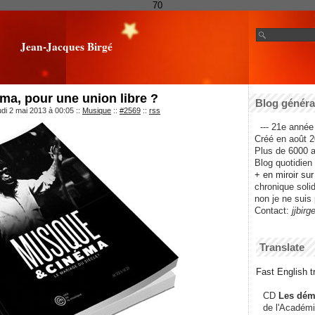
70
Jean-Jacques Birgé
ma, pour une union libre ?
Blog général
udi 2 mai 2013 à 00:05
::
Musique
::
#2569
::
rss
--- 21e année 
Créé en août 2
Plus de 6000 ar
Blog quotidien f
+ en miroir su
chronique solida
non je ne suis 
Contact:
jjbirg
Translate
Fast English tr
CD
Les dém
de l'Académi