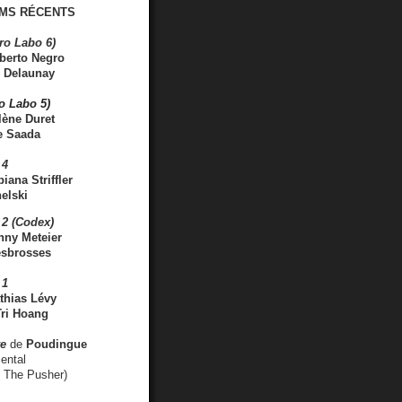
MS RÉCENTS
ro Labo 6)
berto Negro
 Delaunay
ro Labo 5)
lène Duret
e Saada
 4
iana Striffler
elski
2 (Codex)
nny Meteier
esbrosses
 1
thias Lévy
ri Hoang
ve
de
Poudingue
ental
. The Pusher)