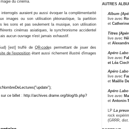
a magie du cinéma.
AUTRES ALBU
 interrogés auraient pu aussi évoquer la complémentarité
Album (Apé
live avec
Ro
x images ou son utilisation pléonastique, la partition
et
Catherine
s les sons et pas seulement la musique, son utilisation
différents cinémas asiatiques, le synchronisme accidentel
Titres (Apé
ais aucun ouvrage n'est jamais exhaustif.
live avec
Hé
et
Alexandr
ud) [est] truffé de
QR-code
s permettant de jouer des
Apéro Labo
site de l'exposition
étant aussi richement illustré d'images
live avec
Fab
et
Léa Ciech
Apéro Labo 
live avec
Fa
et
Maëlle D
cNombreDeLectures("update");
Apéro Labo
sur ce billet : http://archives.drame.org/blog/tb.php?
live avec
Ma
et
Antonin-T
LP
La preu
rock expérim
(GRRR, dist