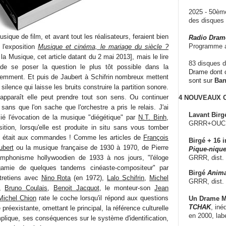
2025 - 50è
des disque
ique de film, et avant tout les réalisateurs, feraient bien
Radio Dram
Programme a
 l'exposition
Musique et cinéma, le mariage du siècle ?
 la Musique, cet article datant du 2 mai 2013], mais le lire
83 disques d
de se poser la question le plus tôt possible dans la
Drame dont c
idemment. Et puis de Jaubert à Schifrin nombreux mettent
sont sur
Ba
silence qui laisse les bruits construire la partition sonore.
apparaît elle peut prendre tout son sens. Ou continuer
4 NOUVEAUX
ans que l'on sache que l'orchestre a pris le relais. J'ai
Lavant Birg
cié l'évocation de la musique "diégétique" par
N.T. Binh
,
GRRR+OUCH!,
ition, lorsqu'elle est produite in situ sans vous tomber
 était aux commandes ! Comme les articles de
François
Birgé + 16 i
ubert
ou la musique française de 1930 à 1970, de Pierre
Pique-nique
mphonisme hollywoodien de 1933 à nos jours, "l'éloge
GRRR, dist.
amie de quelques tandems cinéaste-compositeur" par
Birgé
Anima
ntretiens avec
Nino Rota
(en 1972),
Lalo Schifrin
,
Michel
GRRR, dist.
,
Bruno Coulais
,
Benoit Jacquot
, le monteur-son
Jean
Michel Chion
rate le coche lorsqu'il répond aux questions
Un Drame Mu
TCHAK
, iné
préexistante, omettant le principal, la référence culturelle
en 2000, lab
mplique, ses conséquences sur le système d'identification,