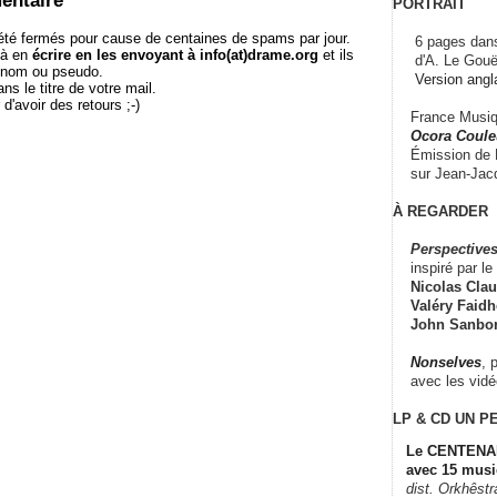
entaire
PORTRAIT
té fermés pour cause de centaines de spams par jour.
6 pages dans
 à en
écrire en les envoyant à info(at)drame.org
et ils
d'A. Le Gouë
e nom ou pseudo.
Version angl
le titre de votre mail.
r d'avoir des retours ;-)
France Musiqu
Ocora Couleu
Émission de F
sur Jean-Jacq
À REGARDER
Perspectives
inspiré par le 
Nicolas Claus
Valéry Faidhe
John Sanbo
Nonselves
, 
avec les vid
LP & CD
UN P
Le CENTENAI
avec 15 musi
dist. Orkhêst