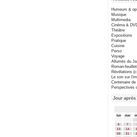
Humeurs & op
Musique
Multimedia
Cinéma & DV
Théâtre
Expositions
Pratique
Cuisine
Perso
Voyage
Allumés du J
Roman-feuille
Révélations (co
Le son sur l'i
Centenaire de
Perspectives 
Jour après 
lun
mar
m
6
7
13
14
20
21