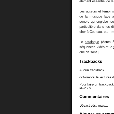
élément essentiel de l
Les auteurs et témoins
de la musique face au
sonore qui englobe tou
particulière dans les 
cher à Cocteau, etc., m
Le
catalogue
(Actes S
séquences vidéo et le
que de sons [...].
Trackbacks
Aucun trackback.
dcNombreDeLectures d
Pour faire un trackback 
id=2569
Commentaires
Désactivés, mais...