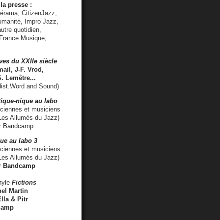
la presse :
lérama, CitizenJazz,
umanité, Impro Jazz,
utre quotidien,
 France Musique,
ves du XXIIe siècle
ail, J-F. Vrod,
S. Lemêtre
...
ist.Word and Sound)
ique-nique au labo
iennes et musiciens
es Allumés du Jazz)
r
Bandcamp
ue au labo 3
ciennes et musiciens
Les Allumés du Jazz)
r
Bandcamp
nyle
Fictions
el Martin
lla & Pitr
camp