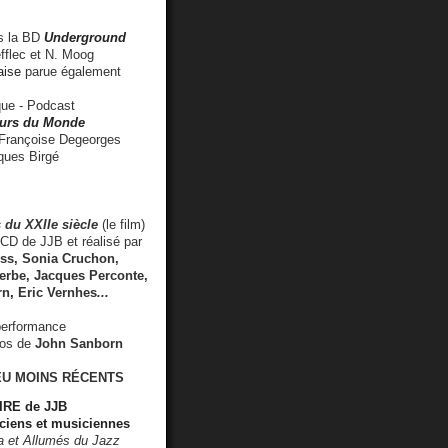
 la BD
Underground
fflec et N. Moog
aise
parue également
e - Podcast
rs du Monde
rançoise Degeorges
ues Birgé
 du XXIIe siècle
(le film)
CD de JJB et réalisé par
s, Sonia Cruchon,
rbe, Jacques Perconte,
rn
,
Eric Vernhes
...
performance
éos de
John Sanborn
EU MOINS RÉCENTS
RE de JJB
ciens et musiciennes
ra et Allumés du Jazz