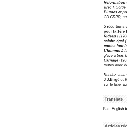
Reformation
avec F.Gorgé
Plumes et po
CD GRRR,
su
5 rééditions 
pour la 1ère 
Rideau !
(198
salaire égal
(
contes font 
L'homme à l
glace à trois 
Carnage
(1985
toutes avec d
Rendez-vous
J-J.Birgé et 
sur le label a
Translate
Fast English tr
Articles ré