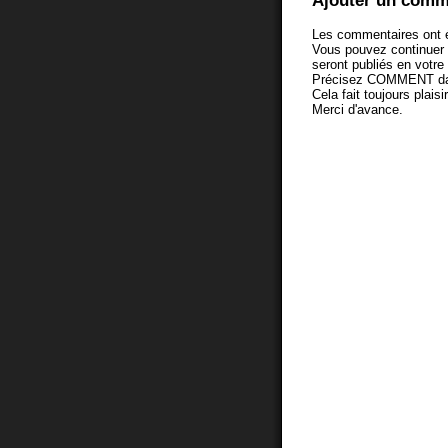
Ajouter un comm
Les commentaires ont é
Vous pouvez continuer
seront publiés en votr
Précisez COMMENT dans 
Cela fait toujours plaisi
Merci d'avance.