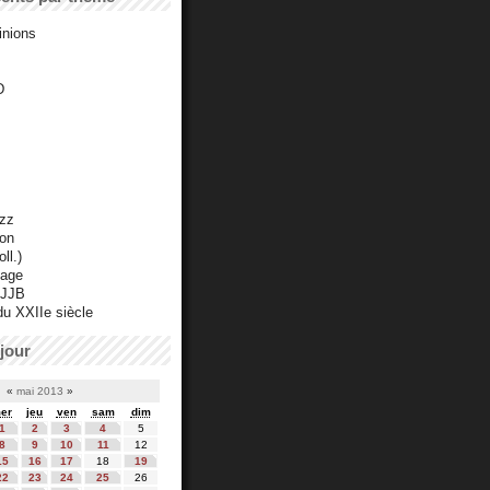
inions
D
azz
ton
ll.)
mage
 JJB
du XXIIe siècle
jour
«
mai 2013
»
er
jeu
ven
sam
dim
1
2
3
4
5
8
9
10
11
12
15
16
17
18
19
22
23
24
25
26