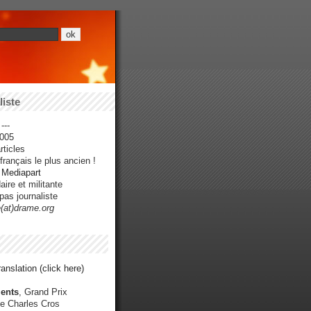
iste
---
005
ticles
rançais le plus ancien !
r Mediapart
ire et militante
pas journaliste
e(at)drame.org
anslation (click here)
ents
, Grand Prix
e Charles Cros