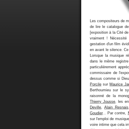
Les compositeurs de mus
de lire le catalogue de
[exposition à la Cité de
vraiment ! Nécessité 
gestation d'un film év
en avant le silence. Ce 
Lorsque la musique ré
dans le même registre s
particulièrement appré
commissaire de l'expos
dessus comme si Dieu
Porcile
sur
Maurice Ja
Berthoumieu sur le sy
raisonné de la monog
Thierry Jousse
, les e
Deville
,
Alain Resnais
Goudier
... Par contre,
sur l'emploi de musique 
voire intime que cela i