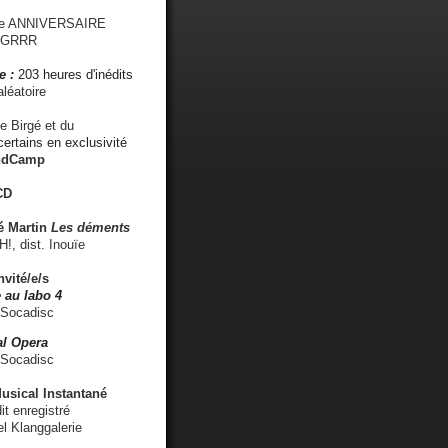
me ANNIVERSAIRE
s GRRR
e :
203 heures d'inédits
léatoire
e Birgé et du
ertains en exclusivité
ndCamp
CD
é
Martin
Les déments
 dist. Inouïe
nvité/e/s
 au labo 4
 Socadisc
l Opera
 Socadisc
sical Instantané
dit enregistré
el Klanggalerie