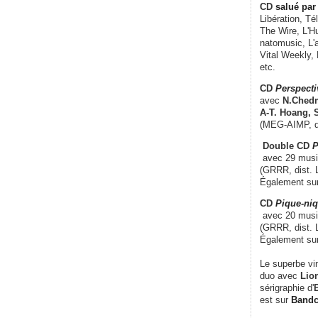
CD
salué par 
Libération, Té
The Wire, L'H
natomusic, L'a
Vital Weekly,
etc.
CD
Perspecti
avec
N.Chedm
A-T. Hoang, 
(MEG-AIMP, d
Double CD
P
avec 29 music
(GRRR, dist. L
Également su
CD
Pique-niq
avec 20 musi
(GRRR, dist. 
Également su
Le superbe vi
duo avec
Lion
sérigraphie d'
E
est sur
Band