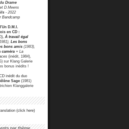
 du Drame
 et D.Meens
ils
- 2022
r Bandcamp
d'Un D.M.I.
fois en CD :
0)
,
À travail égal
1981),
Les bons
les bons amis
(1983),
a caméra
+ La
faces
(inédit, 1984),
) sur Klang Galerie
es bonus inédits !
CD inédit du duo
Hélène Sage
(1981)
utrichien Klanggalerie
anslation (click here)
cents par thème