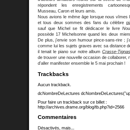
répondent les enregistrements cartoone
Musseau, Caron et leurs amis.
Nous avions le même âge lorsque nous vîmes l
et tous deux sommes des fans du célèbre
p
sauf que Michel se fit dédicacer le livre
Nous
possède 17 Michelsonne quand les deux miens
De plus, j'envie son humour pince-sans-rire ; j'
comme lui les sujets graves avec sa distance de
il tenait le piano sur notre album
Crasse-Tigna
de trouver une nouvelle occasion de collaborer,
d'aller manifester ensemble le 5 mai prochain !
Trackbacks
Aucun trackback.
dcNombreDeLectures dcNombreDeLectures("upd
Pour faire un trackback sur ce billet :
http://archives.drame.org/blog/tb.php?id=2566
Commentaires
Désactivés, mais...