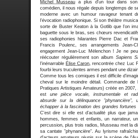
Michel Musseau
a plus d'un tour dans son
comédien, il nous régale depuis longtemps de s
moderne avec un humour ravageur tenant d
l'évocation radiophonique. Si son théâtre musica
sorte de Buster Keaton à la Gotlib que l'on imag
baguette sous le bras, ses chœurs revendicatifs
ses radiophonies hilarantes Pierre Dac et F
Francis Poulenc, ses arrangements Jean-C
engagement Jean-Luc Mélenchon ! Je ne pe
réécouter régulièrement son album
Sapiens S
l'inénarrable
Élise Caron
, rencontrée chez Luc F
fourbi leurs truculentes armes pendant une dizai
Comme tous les comiques il est difficile d'imagi
cheval sur le moindre détail. Commande de
Pratiques Artistiques Amateurs) créée en 2007,
est
une pièce vocale, instrumentale et radi
absurde sur la délinquance "phynancière",
échapper à la fascination des grandes fortunes e
C'est dire si elle est d'actualité plus que jam
hommes, femmes et enfants, un narrateur, un
percussion, plus trois radios, Musseau met la di
sa cantate "phynancière". Au lyrisme rafraîchi
d'acteurs amateurs réunis sur la scène de l'Au