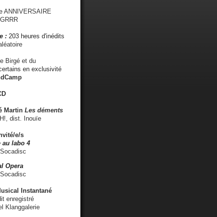
me ANNIVERSAIRE
s GRRR
e :
203 heures d'inédits
léatoire
e Birgé et du
ertains en exclusivité
ndCamp
CD
é
Martin
Les déments
 dist. Inouïe
nvité/e/s
 au labo 4
 Socadisc
l Opera
 Socadisc
sical Instantané
dit enregistré
el Klanggalerie