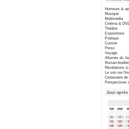
Humeurs & op
Musique
Multimedia
Cinéma & DV
Théâtre
Expositions
Pratique
Cuisine
Perso
Voyage
Allumés du J
Roman-feuille
Révélations (co
Le son sur l'i
Centenaire de
Perspectives 
Jour après 
lun
mar
m
4
5
11
12
18
19