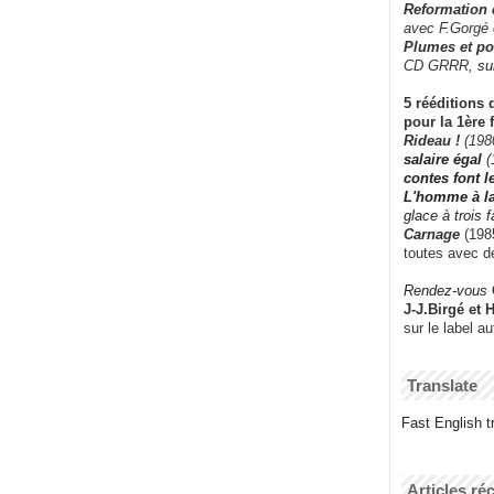
Reformation
avec F.Gorgé
Plumes et po
CD GRRR,
su
5 rééditions 
pour la 1ère 
Rideau !
(198
salaire égal
(
contes font 
L'homme à l
glace à trois 
Carnage
(1985
toutes avec d
Rendez-vous
J-J.Birgé et 
sur le label a
Translate
Fast English tr
Articles ré