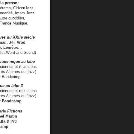
la presse :
lérama, CitizenJazz,
umanité, Impro Jazz,
utre quotidien,
 France Musique,
ves du XXIIe siècle
ail, J-F. Vrod,
S. Lemêtre
...
ist.Word and Sound)
ique-nique au labo
iennes et musiciens
es Allumés du Jazz)
r
Bandcamp
ue au labo 3
ciennes et musiciens
Les Allumés du Jazz)
r
Bandcamp
nyle
Fictions
el Martin
lla & Pitr
camp