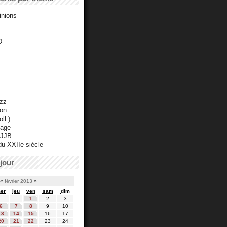
inions
D
azz
ton
ll.)
mage
 JJB
du XXIIe siècle
jour
«
février 2013
»
er
jeu
ven
sam
dim
1
2
3
6
7
8
9
10
13
14
15
16
17
20
21
22
23
24