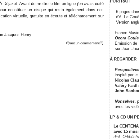
PORTRAIT
 Déjazet. Avant de mettre le film en ligne j'en avais édité
 pour constituer un disque qui resta également dans nos
6 pages dans
cation virtuelle,
gratuite en écoute et téléchargement
sur
d'A. Le Gouë
Version angl
France Musiqu
ean-Jacques Henry
Ocora Couleu
Émission de F
aucun commentaire
sur Jean-Jacq
À REGARDER
Perspectives
inspiré par le 
Nicolas Claus
Valéry Faidhe
John Sanbo
Nonselves
, 
avec les vid
LP & CD
UN P
Le CENTENAI
avec 15 musi
dist. Orkhêst