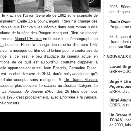
2025 - 50è
des disque
s le
krach de l'Union Générale
de 1882 et le
scandale de
nspirèrent Émile Zola pour
L'argent
. Rien n'a changé des
Radio Dram
Programme a
epuis que l'écrivain les décrivit dans son roman publié
volume de la série des Rougon-Macquart. Rien n'a changé
83 disques d
blime que
Marcel L'Herbier
en fit pour le cinématographe en
Drame dont c
ch
boursier. Rien n'a changé depuis celui d'octobre 1987
sont sur
Ba
ns sur la musique du
film de L'Herbier
pour le centenaire du
angé, si ce n'est le peu d'audace du cinéma actuel en
4 NOUVEAUX
tions de ce qu'il est aujourd'hui coutume d'appeler la
Lavant Birg
elle appartenaient aussi Jean Epstein, Germaine Dulac,
GRRR+OUCH!,
est un chef d'œuvre de 3h14, durée bollywoodienne qu'à
ouTube accepta sans rechigner. Si
Un Drame Musical
Birgé + 16 i
beaucoup plus souvent
Le cabinet du Docteur Caligari, La
Pique-nique
u
La Passion de Jeanne d'Arc
, des 26 films que nous
GRRR, dist.
is 1976 c'est probablement, avec
L'homme à la caméra
,
Birgé
Anima
né-concerts
.
GRRR, dist.
Un Drame Mu
TCHAK
, iné
en 2000, lab