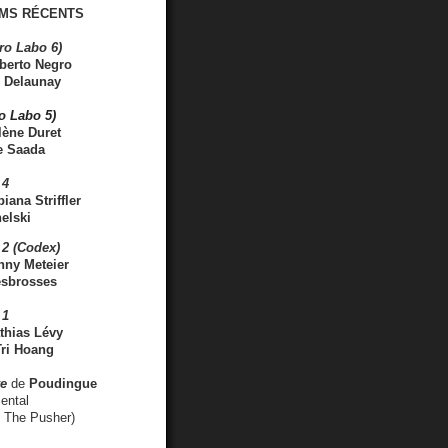
MS RÉCENTS
ro Labo 6)
berto Negro
 Delaunay
ro Labo 5)
lène Duret
e Saada
 4
iana Striffler
elski
2 (Codex)
nny Meteier
esbrosses
 1
thias Lévy
ri Hoang
ve
de
Poudingue
ental
. The Pusher)