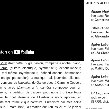
AUTRES ALBU
Album (Apé
live avec
Ro
et
Catherine
Titres (Apé
live avec
Hé
et
Alexandr
Apéro Labo
live avec
Fab
et
Léa Ciech
Apéro Labo 
 Vitet
(trompette, bugle, violon, trompette à anche, piano,
live avec
Fa
Gorgé
(guitare électrique, synthétiseur, échantillonneur,
et
Maëlle D
 moi-même (synthétiseur, échantillonneur, harmoniser,
Apéro Labo
, inanga, percussion), la musique sait jouer des silences,
live avec
Ma
s versions du
Napoléon
de Gance dues à Carmine Coppola
et
Antonin-T
Comme avec
L'homme à la caméra
composée pour un
iens, la partition de
L'argent
pour notre trio évite toute
LP
La preu
lser le chef d'œuvre de L'Herbier à notre époque, en
rock expérim
(GRRR, dist
alité tant formelle que narrative. Enregistré par mes soins
le 2 mars 1988, la création eut lieu les 21 et 22 janvier