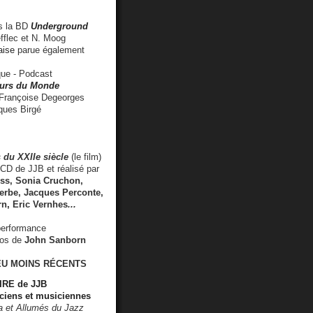
 la BD
Underground
fflec et N. Moog
aise
parue également
e - Podcast
rs du Monde
rançoise Degeorges
ues Birgé
 du XXIIe siècle
(le film)
CD de JJB et réalisé par
s, Sonia Cruchon,
rbe, Jacques Perconte,
rn
,
Eric Vernhes
...
performance
éos de
John Sanborn
EU MOINS RÉCENTS
RE de JJB
ciens et musiciennes
ra et Allumés du Jazz