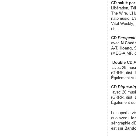
CD
salué par 
Libération, Té
The Wire, L'H
natomusic, L'a
Vital Weekly,
etc.
CD
Perspecti
avec
N.Chedm
A-T. Hoang, 
(MEG-AIMP, d
Double CD
P
avec 29 music
(GRRR, dist. L
Également su
CD
Pique-niq
avec 20 musi
(GRRR, dist. 
Également su
Le superbe vi
duo avec
Lion
sérigraphie d'
E
est sur
Band