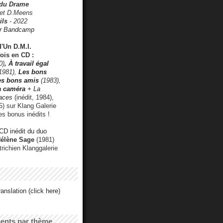
 du Drame
 et D.Meens
ils
- 2022
r Bandcamp
d'Un D.M.I.
fois en CD :
0)
,
À travail égal
1981),
Les bons
les bons amis
(1983),
a caméra
+ La
faces
(inédit, 1984),
) sur Klang Galerie
es bonus inédits !
CD inédit du duo
Hélène Sage
(1981)
utrichien Klanggalerie
anslation (click here)
cents par thème