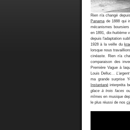
Rien n'a changé depui
Panama
de 1888 qui i
mécanismes boursiers d
en 1891, dix-huitième 
depuis l'adaptation su
1928 à la veille du
kra
lorsque nous travaillio
cinéaste. Rien n'a ch
comparaison des inven
Première Vague à laqu
Louis Delluc...
L'argent
ma grande surprise Y
Instantané
interpréta 
glace à trois faces
o
mîmes en musique depu
le plus réussi de nos
ci