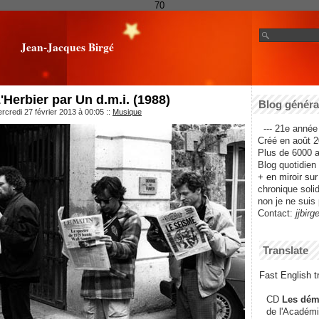
70
Jean-Jacques Birgé
'Herbier par Un d.m.i. (1988)
Blog général
rcredi 27 février 2013 à 00:05
::
Musique
--- 21e année 
Créé en août 2
Plus de 6000 ar
Blog quotidien f
+ en miroir su
chronique solida
non je ne suis 
Contact:
jjbirg
Translate
Fast English tr
CD
Les dém
de l'Académi