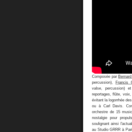
Composée par
Bernard
percussion),
Francis 
valse, percussion) et
reportages, flûte, voix
évitant la logorrhée de
ou à Carl Davis. 
orchestre de 15 music
nostalgie pour propu
soulignant ainsi l'actu
au Studio GRRR à Paris 