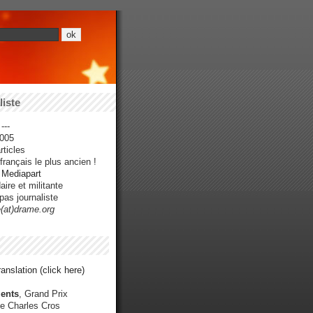
iste
---
005
ticles
rançais le plus ancien !
r Mediapart
ire et militante
pas journaliste
e(at)drame.org
anslation (click here)
ents
, Grand Prix
e Charles Cros