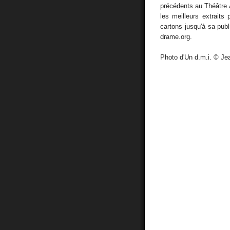
précédents au Théâtre À
les meilleurs extraits
cartons jusqu'à sa publi
drame.org.
Photo d'Un d.m.i. © J