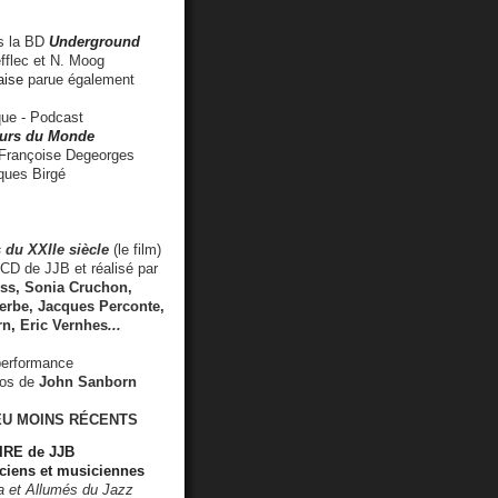
 la BD
Underground
fflec et N. Moog
aise
parue également
e - Podcast
rs du Monde
rançoise Degeorges
ues Birgé
 du XXIIe siècle
(le film)
CD de JJB et réalisé par
s, Sonia Cruchon,
rbe, Jacques Perconte,
rn
,
Eric Vernhes
...
performance
éos de
John Sanborn
EU MOINS RÉCENTS
RE de JJB
ciens et musiciennes
ra et Allumés du Jazz