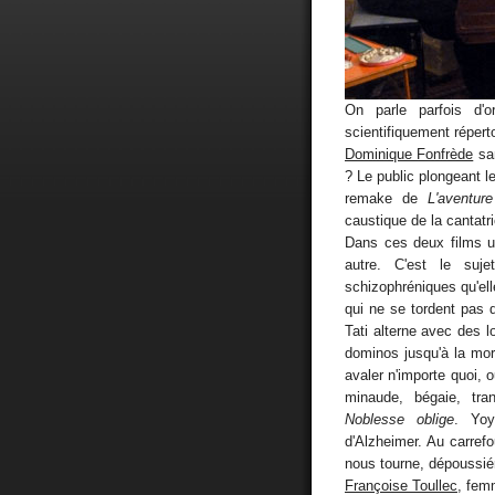
On parle parfois d'
scientifiquement répert
Dominique Fonfrède
san
? Le public plongeant 
remake de
L'aventure
caustique de la cantatr
Dans ces deux films un
autre. C'est le suj
schizophréniques qu'el
qui ne se tordent pas 
Tati alterne avec des 
dominos jusqu'à la mort
avaler n'importe quoi, o
minaude, bégaie, tr
Noblesse oblige
. Yoy
d'Alzheimer. Au carrefo
nous tourne, dépoussié
Françoise Toullec
, fem