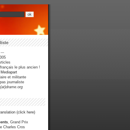
iste
---
005
ticles
rançais le plus ancien !
r Mediapart
ire et militante
pas journaliste
e(at)drame.org
anslation (click here)
ents
, Grand Prix
e Charles Cros