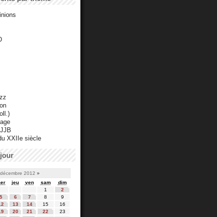
inions
D
azz
ton
ll.)
mage
 JJB
du XXIIe siècle
jour
décembre 2012
»
er
jeu
ven
sam
dim
1
2
5
6
7
8
9
12
13
14
15
16
19
20
21
22
23