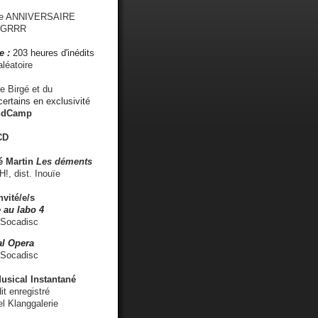
me ANNIVERSAIRE
s GRRR
e :
203 heures d'inédits
léatoire
e Birgé et du
ertains en exclusivité
ndCamp
CD
é
Martin
Les déments
 dist. Inouïe
nvité/e/s
 au labo 4
 Socadisc
l Opera
 Socadisc
sical Instantané
dit enregistré
el Klanggalerie