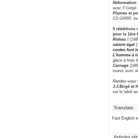
Reformation
avec F.Gorgé
Plumes et po
CD GRRR,
su
5 rééditions 
pour la 1ère 
Rideau !
(198
salaire égal
(
contes font 
L'homme à l
glace à trois 
Carnage
(1985
toutes avec d
Rendez-vous
J-J.Birgé et 
sur le label a
Translate
Fast English tr
Articles ré