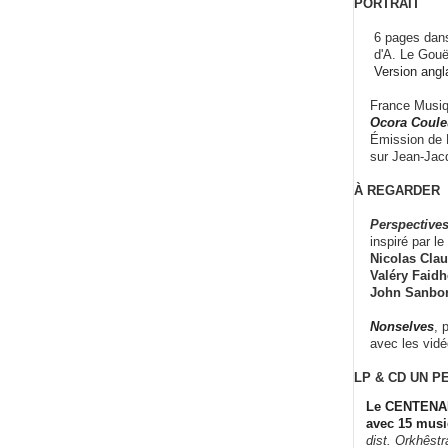
PORTRAIT
6 pages dans
d'A. Le Gouë
Version angl
France Musiqu
Ocora Couleu
Émission de F
sur Jean-Jacq
À REGARDER
Perspectives
inspiré par le 
Nicolas Claus
Valéry Faidhe
John Sanbo
Nonselves
, 
avec les vid
LP & CD
UN P
Le CENTENAI
avec 15 musi
dist. Orkhêst