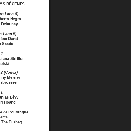
MS RÉCENTS
ro Labo 6)
berto Negro
 Delaunay
ro Labo 5)
lène Duret
e Saada
 4
iana Striffler
elski
2 (Codex)
nny Meteier
esbrosses
 1
thias Lévy
ri Hoang
ve
de
Poudingue
ental
. The Pusher)