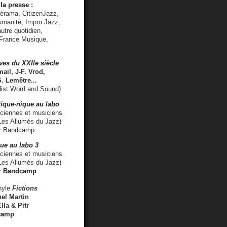
la presse :
lérama, CitizenJazz,
umanité, Impro Jazz,
utre quotidien,
 France Musique,
ves du XXIIe siècle
ail, J-F. Vrod,
S. Lemêtre
...
ist.Word and Sound)
ique-nique au labo
iennes et musiciens
es Allumés du Jazz)
r
Bandcamp
ue au labo 3
ciennes et musiciens
Les Allumés du Jazz)
r
Bandcamp
nyle
Fictions
el Martin
lla & Pitr
camp