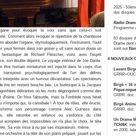
2025 - 50è
des disque
Radio Dram
Programme a
organe pour évoquer la voix sans que celui-ci soit
orié. Comment alors évoquer le répertoire de la chanteuse
83 disques d
s aborder l'organe, étymologiquement, l'instrument, l'outil
Drame dont c
les yeux fermés dans son gosier y vit sans aucun doute un
sont sur
Ba
 fantastique
de Richard Fleischer, voire, avec l'esprit
4 NOUVEAUX
ice, son double déjanté,
Le voyage intérieur
de Joe Dante.
 être humain miniaturisé est injecté dans le corps d'un
Lavant Birg
et transposé psychologiquement de l'un des délires
GRRR+OUCH!,
le interprète avec un humour dévastateur. Les spectateurs
Birgé + 16 i
de rire en restent bouche bée. Le burlesque à la Jacques
Pique-nique
logorrhées délirantes où les mots dégringolent comme des
GRRR, dist.
 d'Irène. On frise l'absurde, mais la Fonfrède nous ferait
u n'importe qui, la cannibale ! À tour de rôles, elle éructe,
Birgé
Anima
GRRR, dist.
ansforme son personnage comme Alec Guiness dans
o, elle retombe en enfance ou s'enfonce du côté
Un Drame Mu
ur européen des impossibles on n'a plus le choix, le tête
TCHAK
, iné
rée. Sa voix mise à nu par ses inspirateurs, même.
en 2000, lab
me-orchestre à la tête de son piano préparé, jouant sur les