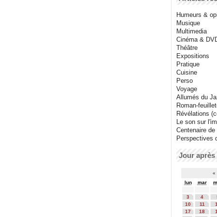
Humeurs & op
Musique
Multimedia
Cinéma & DV
Théâtre
Expositions
Pratique
Cuisine
Perso
Voyage
Allumés du J
Roman-feuille
Révélations (co
Le son sur l'i
Centenaire de
Perspectives 
Jour après 
«
lun
mar
m
3
4
10
11
17
18