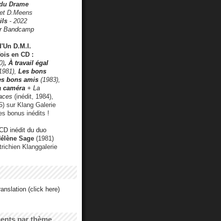
 du Drame
 et D.Meens
ils
- 2022
r Bandcamp
d'Un D.M.I.
fois en CD :
0)
,
À travail égal
1981),
Les bons
les bons amis
(1983),
a caméra
+ La
faces
(inédit, 1984),
) sur Klang Galerie
es bonus inédits !
CD inédit du duo
Hélène Sage
(1981)
utrichien Klanggalerie
anslation (click here)
cents par thème