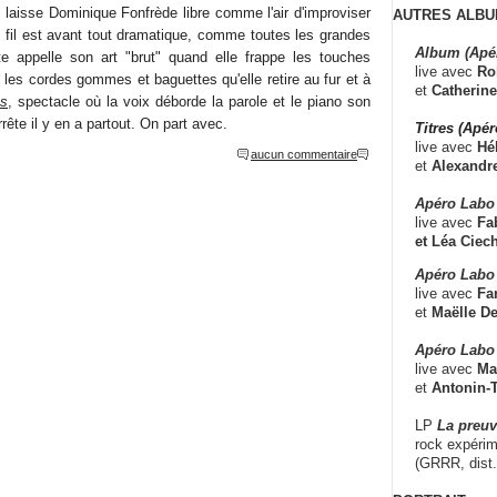
 laisse Dominique Fonfrède libre comme l'air d'improviser
AUTRES ALBU
fil est avant tout dramatique, comme toutes les grandes
Album (Apé
te appelle son art "brut" quand elle frappe les touches
live avec
Ro
 les cordes gommes et baguettes qu'elle retire au fur et à
et
Catherine
es
, spectacle où la voix déborde la parole et le piano son
rête il y en a partout. On part avec.
Titres (Apé
live avec
Hé
aucun commentaire
et
Alexandr
Apéro Labo
live avec
Fab
et
Léa Ciech
Apéro Labo 
live avec
Fa
et
Maëlle D
Apéro Labo
live avec
Ma
et
Antonin-T
LP
La preu
rock expérim
(GRRR, dist