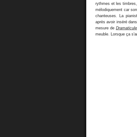
rythmes et les timbres,
mélodiquement car son 
chanteuses. La pianis
après avoir inséré dans
mesure de
Dramaticul
meuble. Lorsque ça s'ar