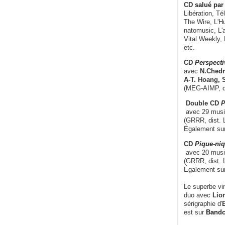
CD
salué par 
Libération, Té
The Wire, L'H
natomusic, L'a
Vital Weekly,
etc.
CD
Perspecti
avec
N.Chedm
A-T. Hoang, 
(MEG-AIMP, d
Double CD
P
avec 29 music
(GRRR, dist. L
Également su
CD
Pique-niq
avec 20 musi
(GRRR, dist. 
Également su
Le superbe vi
duo avec
Lion
sérigraphie d'
E
est sur
Band