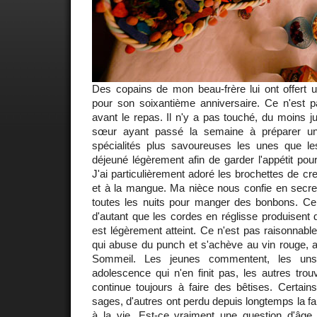
Des copains de mon beau-frère lui ont offert 
pour son soixantième anniversaire. Ce n'est pa
avant le repas. Il n'y a pas touché, du moins j
sœur ayant passé la semaine à préparer un 
spécialités plus savoureuses les unes que l
déjeuné légèrement afin de garder l'appétit po
J'ai particulièrement adoré les brochettes de cr
et à la mangue. Ma nièce nous confie en secre
toutes les nuits pour manger des bonbons. Ce 
d'autant que les cordes en réglisse produisent d
est légèrement atteint. Ce n'est pas raisonnab
qui abuse du punch et s'achève au vin rouge, a
Sommeil. Les jeunes commentent, les uns
adolescence qui n'en finit pas, les autres trou
continue toujours à faire des bêtises. Certain
sages, d'autres ont perdu depuis longtemps la fa
à la vie. Est-ce vraiment une question d'âge 