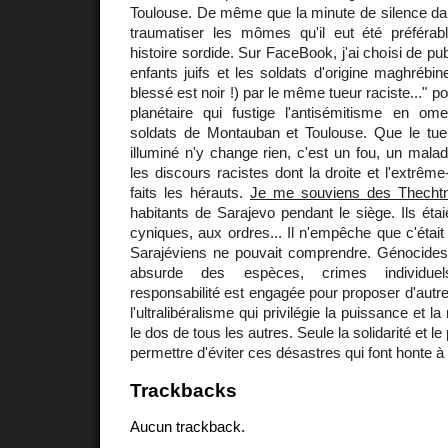
Toulouse. De même que la minute de silence dan
traumatiser les mômes qu'il eut été préférab
histoire sordide. Sur FaceBook, j'ai choisi de pub
enfants juifs et les soldats d'origine maghrébin
blessé est noir !) par le même tueur raciste..." p
planétaire qui fustige l'antisémitisme en ome
soldats de Montauban et Toulouse. Que le tu
illuminé n'y change rien, c'est un fou, un mala
les discours racistes dont la droite et l'extrême
faits les hérauts.
Je me souviens des Thechtn
habitants de Sarajevo pendant le siège. Ils étaie
cyniques, aux ordres... Il n'empêche que c'étai
Sarajéviens ne pouvait comprendre. Génocides 
absurde des espèces, crimes individuel
responsabilité est engagée pour proposer d'autr
l'ultralibéralisme qui privilégie la puissance et la
le dos de tous les autres. Seule la solidarité et l
permettre d'éviter ces désastres qui font honte à
Trackbacks
Aucun trackback.