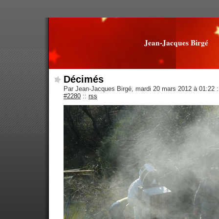
Jean-Jacques Birgé
Décimés
Par Jean-Jacques Birgé, mardi 20 mars 2012 à 01:22
:
#2280
::
rss