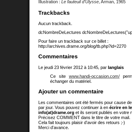
Illustration :
Le fauteuil d'Ulysse
, Arman, 1965
Trackbacks
Aucun trackback.
dcNombreDeLectures dcNombreDeLectures("upd
Pour faire un trackback sur ce billet :
http://archives.drame.org/blog/tb.php?id=2270
Commentaires
Le jeudi 23 février 2012 à 10:45, par
langlais
Ce site
www.handi-occasion.com/
perm
échanger du matériel.
Ajouter un commentaire
Les commentaires ont été fermés pour cause d
par jour. Vous pouvez continuer à en
écrire en l
info(at)drame.org
et ils seront publiés en votr
Précisez COMMENT dans le titre de votre mail.
Cela fait toujours plaisir d'avoir des retours ;-)
Merci d'avance.