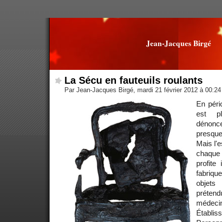
Jean-Jacques Birgé
La Sécu en fauteuils roulants
Par Jean-Jacques Birgé, mardi 21 février 2012 à 00:2
En péri
est p
dénonce
presqu
Mais l'e
chaque f
profite
fabriqu
objet
préten
médeci
Établis