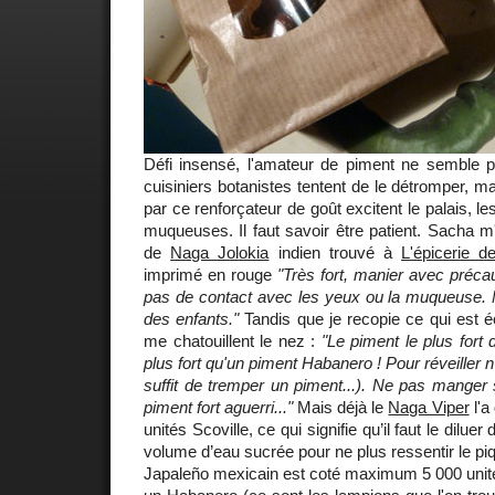
Défi insensé, l'amateur de piment ne semble pa
cuisiniers botanistes tentent de le détromper, m
par ce renforçateur de goût excitent le palais, le
muqueuses. Il faut savoir être patient. Sacha m'
de
Naga Jolokia
indien trouvé à
L'épicerie d
imprimé en rouge
"Très fort, manier avec précaut
pas de contact avec les yeux ou la muqueuse. N
des enfants."
Tandis que je recopie ce qui est écr
me chatouillent le nez :
"Le piment le plus fort
plus fort qu'un piment Habanero ! Pour réveiller n
suffit de tremper un piment...). Ne pas mange
piment fort aguerri..."
Mais déjà le
Naga Viper
l'a
unités Scoville, ce qui signifie qu’il faut le dilue
volume d’eau sucrée pour ne plus ressentir le piqua
Japaleño mexicain est coté maximum 5 000 unit