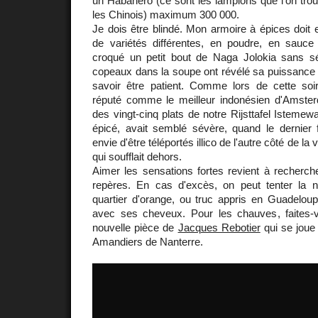
un Habanero (ce sont les lampions que l'on trouv
les Chinois) maximum 300 000.
Je dois être blindé. Mon armoire à épices doit e
de variétés différentes, en poudre, en sauce 
croqué un petit bout de Naga Jolokia sans s
copeaux dans la soupe ont révélé sa puissance expl
savoir être patient. Comme lors de cette so
réputé comme le meilleur indonésien d'Amsterd
des vingt-cinq plats de notre Rijsttafel Istemew
épicé, avait semblé sévère, quand le dernier f
envie d'être téléportés illico de l'autre côté de la v
qui soufflait dehors.
Aimer les sensations fortes revient à recherc
repères. En cas d'excès, on peut tenter la 
quartier d'orange, ou truc appris en Guadeloupe
avec ses cheveux. Pour les chauves, faites-v
nouvelle pièce de
Jacques Rebotier
qui se joue 
Amandiers de Nanterre.